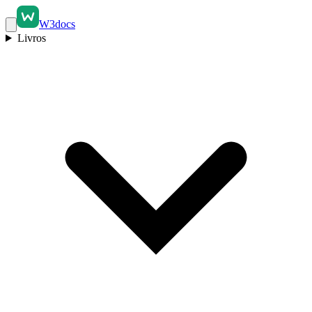
W3docs
Livros