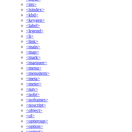
<ins>
<isindex>
<kbd>
<keygen>
<label>
<legend>
<li>
<link>
<main>
<map>
<mark>
<marquee>
<menu>
<menuitem>
<meta>
<meter>
<nav>
<nobr>
<noframes>
<noscript>
<object>
<ol>
<optgroup>
<option>
<output>