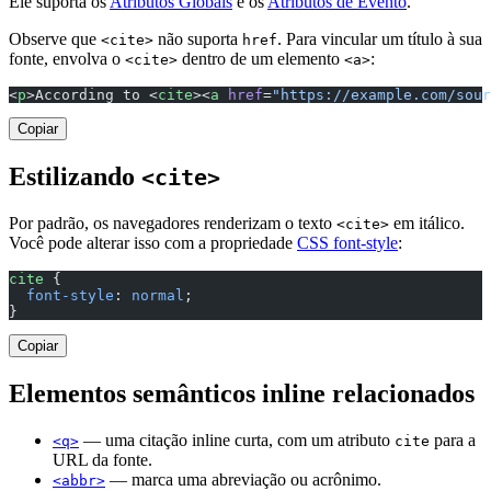
Ele suporta os
Atributos Globais
e os
Atributos de Evento
.
Observe que
não suporta
. Para vincular um título à sua
<cite>
href
fonte, envolva o
dentro de um elemento
:
<cite>
<a>
<
p
>According to <
cite
><
a
 href
=
"https://example.com/sour
Copiar
Estilizando
<cite>
Por padrão, os navegadores renderizam o texto
em itálico.
<cite>
Você pode alterar isso com a propriedade
CSS font-style
:
cite
 {
  font-style
: 
normal
;
}
Copiar
Elementos semânticos inline relacionados
— uma citação inline curta, com um atributo
para a
<q>
cite
URL da fonte.
— marca uma abreviação ou acrônimo.
<abbr>