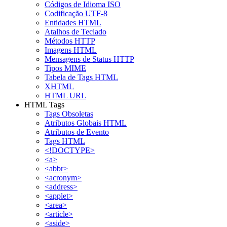
Códigos de Idioma ISO
Codificação UTF-8
Entidades HTML
Atalhos de Teclado
Métodos HTTP
Imagens HTML
Mensagens de Status HTTP
Tipos MIME
Tabela de Tags HTML
XHTML
HTML URL
HTML Tags
Tags Obsoletas
Atributos Globais HTML
Atributos de Evento
Tags HTML
<!DOCTYPE>
<a>
<abbr>
<acronym>
<address>
<applet>
<area>
<article>
<aside>