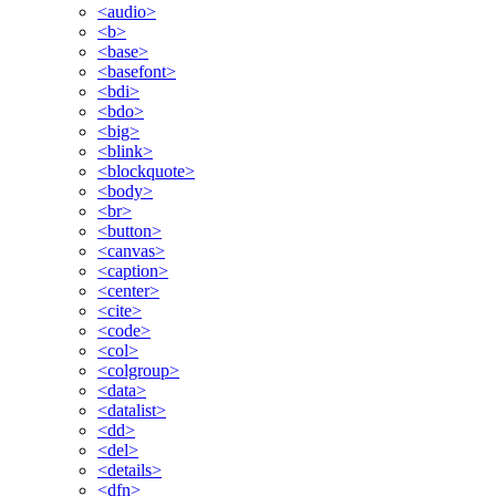
<audio>
<b>
<base>
<basefont>
<bdi>
<bdo>
<big>
<blink>
<blockquote>
<body>
<br>
<button>
<canvas>
<caption>
<center>
<cite>
<code>
<col>
<colgroup>
<data>
<datalist>
<dd>
<del>
<details>
<dfn>