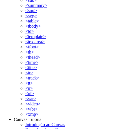
<sub>
<summary>
<sup>
<svg>
<table>
<tbody>
<td>
<template>
<textarea>
<tfoot>
<th>
<thead>
<time>
<title>
<tr>
<track>
<tt>
<u>
<ul>
<var>
<video>
<wbr>
<xmp>
Canvas Tutorial
Introdução ao Canvas