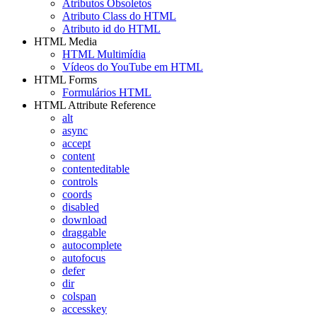
Atributos Obsoletos
Atributo Class do HTML
Atributo id do HTML
HTML Media
HTML Multimídia
Vídeos do YouTube em HTML
HTML Forms
Formulários HTML
HTML Attribute Reference
alt
async
accept
content
contenteditable
controls
coords
disabled
download
draggable
autocomplete
autofocus
defer
dir
colspan
accesskey