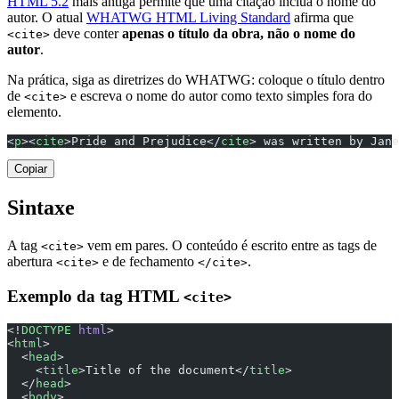
HTML 5.2
mais antiga permite que uma citação inclua o nome do
autor. O atual
WHATWG HTML Living Standard
afirma que
deve conter
apenas o título da obra, não o nome do
<cite>
autor
.
Na prática, siga as diretrizes do WHATWG: coloque o título dentro
de
e escreva o nome do autor como texto simples fora do
<cite>
elemento.
<
p
><
cite
>Pride and Prejudice</
cite
> was written by Jane
Copiar
Sintaxe
A tag
vem em pares. O conteúdo é escrito entre as tags de
<cite>
abertura
e de fechamento
.
<cite>
</cite>
Exemplo da tag HTML
<cite>
<!
DOCTYPE
 html
>
<
html
>
  <
head
>
    <
title
>Title of the document</
title
>
  </
head
>
  <
body
>