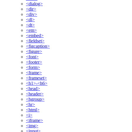
<dialog>
<dir>
<div>
<dl>
<dt>
<em>
<embed>
<fieldset>
<figcaption>
<figure>
<font>
<footer>
<form>
<frame>
<frameset>
<h1>-<h6>
<head>
<header>
<hgroup>
<hr>
<html>
<i>
<iframe>
<img>
<input>