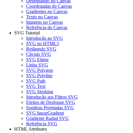
Desenhando no Canvas
Coordenadas do Canvas
Gradientes no Canvas
Texto no Canvas
Imagens no Canvas
Referência do Canvas
SVG Tutorial
Introdução ao SVG
SVG no HTML5
Retângulo SVG
Círculo SVG
SVG Elipse
Linha SVG
SVG Polygon
SVG Polyline
SVG Path
SVG Text
SVG Stroking
Introdução aos Filtros SVG
Efeitos de Desfoque SVG
Sombras Projetadas SVG
SVG linearGradient
Gradiente Radial SVG
Referência SVG
HTML Attributes