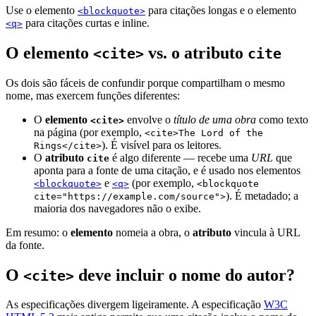
Use o elemento
para citações longas e o elemento
<blockquote>
para citações curtas e inline.
<q>
O elemento
vs. o atributo
<cite>
cite
Os dois são fáceis de confundir porque compartilham o mesmo
nome, mas exercem funções diferentes:
O
elemento
envolve o
título de uma obra
como texto
<cite>
na página (por exemplo,
<cite>The Lord of the
). É visível para os leitores.
Rings</cite>
O
atributo
é algo diferente — recebe uma
URL
que
cite
aponta para a fonte de uma citação, e é usado nos elementos
e
(por exemplo,
<blockquote>
<q>
<blockquote
). É metadado; a
cite="https://example.com/source">
maioria dos navegadores não o exibe.
Em resumo: o
elemento
nomeia a obra, o
atributo
vincula à URL
da fonte.
O
deve incluir o nome do autor?
<cite>
As especificações divergem ligeiramente. A especificação
W3C