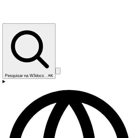
Pesquisar na W3docs…
⌘K