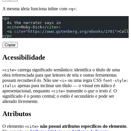
A mesma ideia funciona inline com
:
<q>
<
p
>
  As the narrator says in
  <
cite
>Moby-Dick</
cite
>:
  <
q
 cite
=
"https://www.gutenberg.org/ebooks/2701"
>Call 
</
p
>
Copiar
Acessibilidade
carrega significado semântico: identifica o título de uma
<cite>
obra referenciada para que leitores de tela e outras ferramentas
possam reconhecê-lo. Não use
ou uma regra CSS
<i>
font-style:
apenas para inclinar um título — o visual em itálico é
italic
apresentacional, enquanto
transmite
o que o texto é
. O
<cite>
significado é o ponto central; o estilo é secundário e pode ser
alterado livremente.
Atributos
O elemento
não possui atributos específicos do elemento
.
<cite>