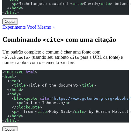
    <
p
>Michelangelo sculpted <
cite
>David</
cite
> between
  </
body
>
</
html
>
Copiar
Experimente Você Mesmo »
Combinando
com uma citação
<cite>
Um padrão completo e comum é citar uma fonte com
(usando seu atributo
para a URL da fonte) e
<blockquote>
cite
nomear a obra com o elemento
:
<cite>
<!
DOCTYPE
 html
>
<
html
>
  <
head
>
    <
title
>Title of the document</
title
>
  </
head
>
  <
body
>
    <
blockquote
 cite
=
"https://www.gutenberg.org/ebooks/
      <
p
>Call me Ishmael.</
p
>
    </
blockquote
>
    <
p
>— from <
cite
>Moby-Dick</
cite
> by Herman Melville
  </
body
>
</
html
>
Copiar