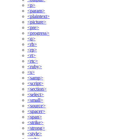
<p>
<param>
<plaintext>
<picture>
<pre>
<progress>
<q>
<rb>
<rp>
<rt>
<rtc>
<ruby>
<s>
<samp>
<script>
<section>
<select>
<small>
<source>
<spacer>
<span>
<strike>
<strong>
<style>