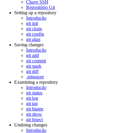
Chave SSH
Repositório Git
Setting up a repository
Introdução
git init
git clone
git config
git alias
Saving changes
Introdução
git add
git commit
git stash
git diff
.gitignore
Examining a repository
Introdução
git status
git log
git tag
git blame
git show
git bisect
Undoing changes
Introdução