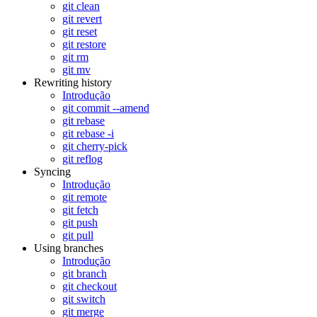
git clean
git revert
git reset
git restore
git rm
git mv
Rewriting history
Introdução
git commit --amend
git rebase
git rebase -i
git cherry-pick
git reflog
Syncing
Introdução
git remote
git fetch
git push
git pull
Using branches
Introdução
git branch
git checkout
git switch
git merge