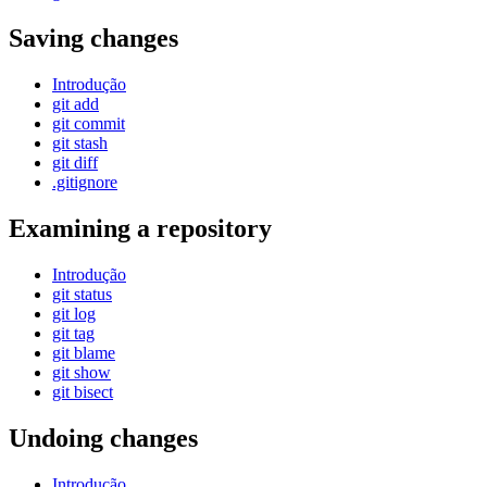
Saving changes
Introdução
git add
git commit
git stash
git diff
.gitignore
Examining a repository
Introdução
git status
git log
git tag
git blame
git show
git bisect
Undoing changes
Introdução