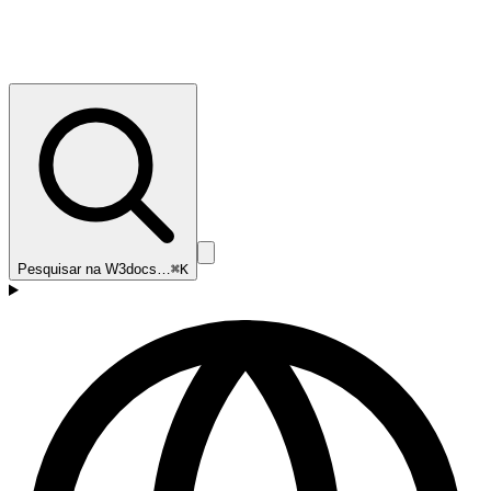
Pesquisar na W3docs…
⌘K