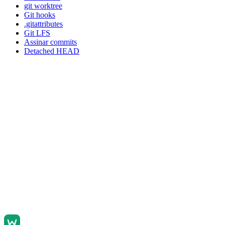
git worktree
Git hooks
.gitattributes
Git LFS
Assinar commits
Detached HEAD