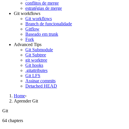
conflitos de merge
estratégias de merge
Git workflows
Git workflows
Branch de funcionalidade
Gitflow
Baseado em trunk
Fork
Advanced Tips
Git Submodule
Git Subtree
git worktree
Git hooks
.gitattributes
Git LFS
Assinar commits
Detached HEAD
Home
›
Aprender Git
Git
64
chapter
s