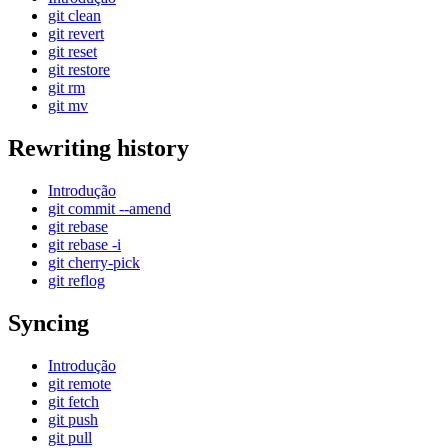
git clean
git revert
git reset
git restore
git rm
git mv
Rewriting history
Introdução
git commit --amend
git rebase
git rebase -i
git cherry-pick
git reflog
Syncing
Introdução
git remote
git fetch
git push
git pull