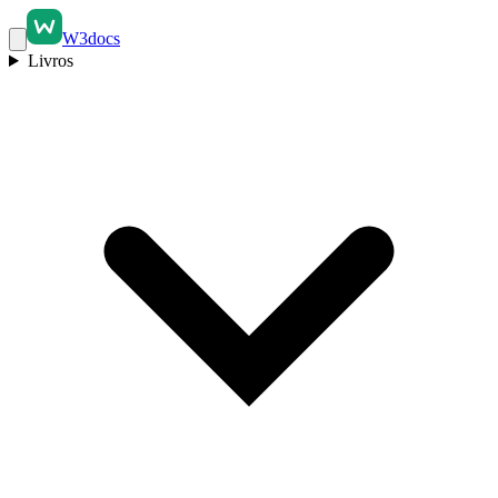
W3docs
Livros