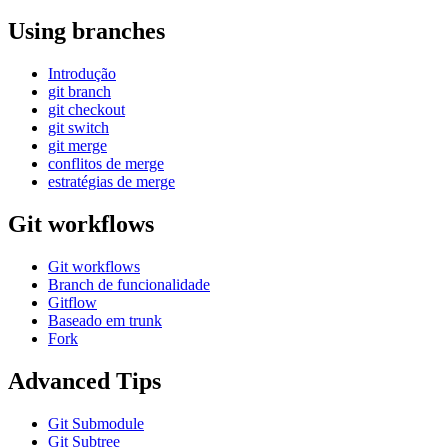
Using branches
Introdução
git branch
git checkout
git switch
git merge
conflitos de merge
estratégias de merge
Git workflows
Git workflows
Branch de funcionalidade
Gitflow
Baseado em trunk
Fork
Advanced Tips
Git Submodule
Git Subtree