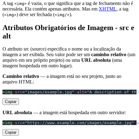
A tag
é vazia, o que significa que a tag de fechamento não é
<img>
necessária. Ela contém apenas atributos. Mas em
XHTML
, a tag
(
) deve ser fechada (
).
<img>
<img/>
Atributos Obrigatórios de Imagem - src e
alt
O atributo src (source) especifica o nome ou a localização da
imagem a ser exibida. Seu valor pode ser um
caminho relativo
(um
arquivo em seu próprio projeto) ou uma
URL absoluta
(uma
imagem hospedada em outro lugar).
Caminho relativo
— a imagem está no seu projeto, junto ao
arquivo HTML:
<
img
 src
=
"images/example.jpg"
 alt
=
"A description of the
Copiar
URL absoluta
— a imagem está hospedada em outro servidor:
<
img
 src
=
"https://www.example.com/images/example.jpg"
 a
Copiar