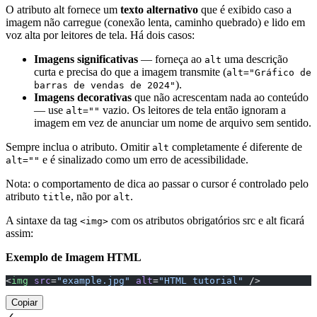
O atributo alt fornece um
texto alternativo
que é exibido caso a
imagem não carregue (conexão lenta, caminho quebrado) e lido em
voz alta por leitores de tela. Há dois casos:
Imagens significativas
— forneça ao
uma descrição
alt
curta e precisa do que a imagem transmite (
alt="Gráfico de
).
barras de vendas de 2024"
Imagens decorativas
que não acrescentam nada ao conteúdo
— use
vazio. Os leitores de tela então ignoram a
alt=""
imagem em vez de anunciar um nome de arquivo sem sentido.
Sempre inclua o atributo. Omitir
completamente é diferente de
alt
e é sinalizado como um erro de acessibilidade.
alt=""
Nota: o comportamento de dica ao passar o cursor é controlado pelo
atributo
, não por
.
title
alt
A sintaxe da tag
com os atributos obrigatórios src e alt ficará
<img>
assim:
Exemplo de Imagem HTML
<
img
 src
=
"example.jpg"
 alt
=
"HTML tutorial"
 />
Copiar
✓