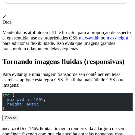
✓
Dica
Mantenha os atributos
e
para a proporção de aspecto
width
height
e, em seguida, use as propriedades CSS
max-width
ou
max-height
para adicionar flexibilidade. Isso evita que imagens grandes
transbordem o layout em telas pequenas.
Tornando imagens fluidas (responsivas)
Para evitar que uma imagem transborde seu contêiner em telas
estreitas, aplique esta regra CSS. É a linha mais útil de CSS para
imagens:
img
 {
  max-width
: 
100
%
;
  height
: 
auto
;
}
Copiar
limita a imagem renderizada à largura de seu
max-width: 100%
contêiner, fazendo com que ela encolha em telas pequenas, mas