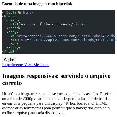
Exemplo de uma imagem com hiperlink
<!
DOCTYPE
 html
>
<
html
>
  <
head
>
    <
title
>Title of the document</
title
>
  </
head
>
  <
body
>
    <
a
 href
=
"https://www.w3docs.com/"
 aria-label
=
"w3doc
    <
img
 src
=
"https://api.w3docs.com/uploads/media/defa
    </
a
>
  </
body
>
</
html
>
Copiar
Experimente Você Mesmo »
Imagens responsivas: servindo o arquivo
correto
Uma única imagem raramente se encaixa em todas as telas. Enviar
uma foto de 2000px para um celular desperdiça largura de banda;
enviar uma pequena para um display 4K fica borrada. O HTML
oferece duas ferramentas para permitir que o navegador escolha o
melhor arquivo para cada dispositivo.