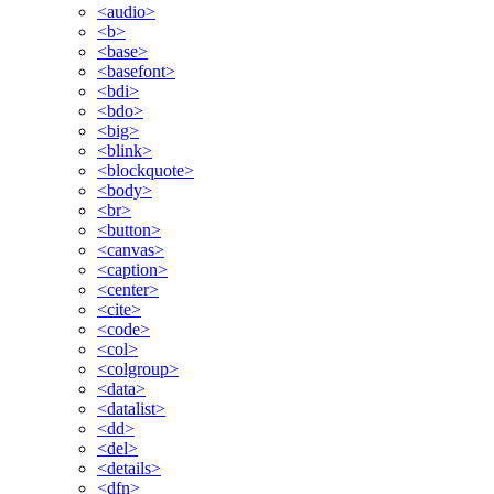
<audio>
<b>
<base>
<basefont>
<bdi>
<bdo>
<big>
<blink>
<blockquote>
<body>
<br>
<button>
<canvas>
<caption>
<center>
<cite>
<code>
<col>
<colgroup>
<data>
<datalist>
<dd>
<del>
<details>
<dfn>