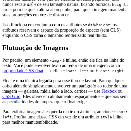
nunca escale
além
de seu tamanho natural ficando borrada.
height:
permite que a altura acompanhe, para que a imagem mantenha
auto
suas proporções em vez de distorcer.
Isso funciona em conjunto com os atributos
/
: os
width
height
atributos reservam o espaço da proporção de aspecto (sem CLS),
enquanto o CSS torna o tamanho renderizado real fluido.
Flutuação de Imagens
Por padrão, um elemento
é inline, então ele fica na linha do
<img>
texto. Você pode envolver texto ao redor de uma imagem com a
propriedade CSS float
— defina
ou
.
float: left
float: right
Float é uma técnica
legada
para esse tipo de layout. Para qualquer
coisa além de simplesmente envolver um parágrafo ao redor de uma
imagem — galerias, mídia lado a lado, cartões — use
Flexbox
ou
CSS Grid
. Eles oferecem alinhamento, espaçamentos e quebras sem
as peculiaridades de limpeza que o float exige.
Para exibir a imagem à esquerda e o texto à direita, adicione
float:
. Prefira uma classe CSS em vez de um atributo
inline
left
style
para melhor manutenibilidade.