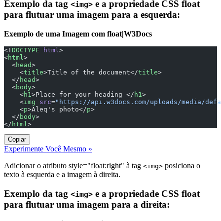
Exemplo da tag
e a propriedade CSS float
<img>
para flutuar uma imagem para a esquerda:
Exemplo de uma Imagem com float|W3Docs
<!
DOCTYPE
 html
>
<
html
>
  <
head
>
    <
title
>Title of the document</
title
>
  </
head
>
  <
body
>
    <
h1
>Place for your heading </
h1
>
    <
img
 src
=
"https://api.w3docs.com/uploads/media/defa
    <
p
>Aleq's photo</
p
>
  </
body
>
</
html
>
Copiar
Experimente Você Mesmo »
Adicionar o atributo style="float:right" à tag
posiciona o
<img>
texto à esquerda e a imagem à direita.
Exemplo da tag
e a propriedade CSS float
<img>
para flutuar uma imagem para a direita: