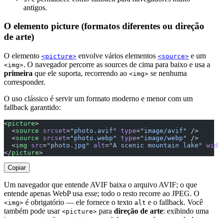
antigos.
O elemento picture (formatos diferentes ou direção
de arte)
O elemento
envolve vários elementos
e um
<picture>
<source>
. O navegador percorre as sources de cima para baixo e usa a
<img>
primeira
que ele suporta, recorrendo ao
se nenhuma
<img>
corresponder.
O uso clássico é servir um formato moderno e menor com um
fallback garantido:
<
picture
>
  <
source
 srcset
=
"photo.avif"
 type
=
"image/avif"
 />
  <
source
 srcset
=
"photo.webp"
 type
=
"image/webp"
 />
  <
img
 src
=
"photo.jpg"
 alt
=
"A scenic mountain lake"
 wid
</
picture
>
Copiar
Um navegador que entende AVIF baixa o arquivo AVIF; o que
entende apenas WebP usa esse; todo o resto recorre ao JPEG. O
é obrigatório — ele fornece o texto
e o fallback. Você
<img>
alt
também pode usar
para
direção de arte
: exibindo uma
<picture>