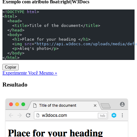
Exemplo com atributo float:right|W3Docs
<!
DOCTYPE
 html
>
<
html
>
  <
head
>
    <
title
>Title of the document</
title
>
  </
head
>
  <
body
>
    <
h1
>Place for your heading </
h1
>
    <
img
 src
=
"https://api.w3docs.com/uploads/media/defa
    <
p
>Aleq's photo</
p
>
  </
body
>
</
html
>
Copiar
Experimente Você Mesmo »
Resultado