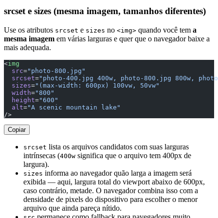
srcset e sizes (mesma imagem, tamanhos diferentes)
Use os atributos
e
no
quando você tem
a
srcset
sizes
<img>
mesma imagem
em várias larguras e quer que o navegador baixe a
mais adequada.
<
img
  src
=
"photo-800.jpg"
  srcset
=
"photo-400.jpg 400w, photo-800.jpg 800w, photo
  sizes
=
"(max-width: 600px) 100vw, 50vw"
  width
=
"800"
  height
=
"600"
  alt
=
"A scenic mountain lake"
/>
Copiar
lista os arquivos candidatos com suas larguras
srcset
intrínsecas (
significa que o arquivo tem 400px de
400w
largura).
informa ao navegador quão larga a imagem será
sizes
exibida — aqui, largura total do viewport abaixo de 600px,
caso contrário, metade. O navegador combina isso com a
densidade de pixels do dispositivo para escolher o menor
arquivo que ainda pareça nítido.
permanece como fallback para navegadores muito
src