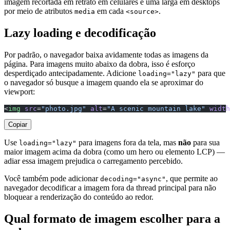
imagem recortada em retrato em celulares e uma larga em desktops
por meio de atributos
em cada
.
media
<source>
Lazy loading e decodificação
Por padrão, o navegador baixa avidamente todas as imagens da
página. Para imagens muito abaixo da dobra, isso é esforço
desperdiçado antecipadamente. Adicione
para que
loading="lazy"
o navegador só busque a imagem quando ela se aproximar do
viewport:
<
img
 src
=
"photo.jpg"
 alt
=
"A scenic mountain lake"
 width
Copiar
Use
para imagens fora da tela, mas
não
para sua
loading="lazy"
maior imagem acima da dobra (como um hero ou elemento LCP) —
adiar essa imagem prejudica o carregamento percebido.
Você também pode adicionar
, que permite ao
decoding="async"
navegador decodificar a imagem fora da thread principal para não
bloquear a renderização do conteúdo ao redor.
Qual formato de imagem escolher para a