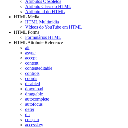
Atributos Obsoletos
Atributo Class do HTML
Atributo id do HTML
HTML Media
HTML Multimídia
Vídeos do YouTube em HTML
HTML Forms
Formulários HTML
HTML Attribute Reference
alt
async
accept
content
contenteditable
controls
coords
disabled
download
draggable
autocomplete
autofocus
defer
dir
colspan
accesskey