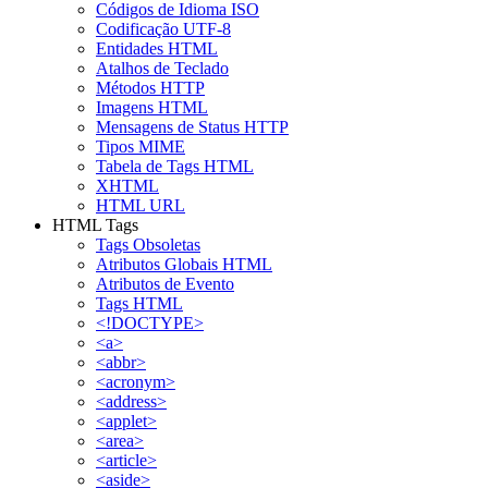
Códigos de Idioma ISO
Codificação UTF-8
Entidades HTML
Atalhos de Teclado
Métodos HTTP
Imagens HTML
Mensagens de Status HTTP
Tipos MIME
Tabela de Tags HTML
XHTML
HTML URL
HTML Tags
Tags Obsoletas
Atributos Globais HTML
Atributos de Evento
Tags HTML
<!DOCTYPE>
<a>
<abbr>
<acronym>
<address>
<applet>
<area>
<article>
<aside>