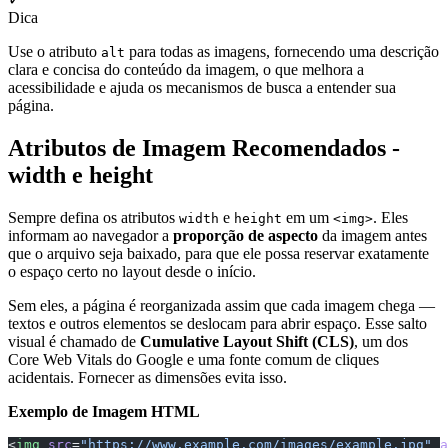
Dica
Use o atributo
para todas as imagens, fornecendo uma descrição
alt
clara e concisa do conteúdo da imagem, o que melhora a
acessibilidade e ajuda os mecanismos de busca a entender sua
página.
Atributos de Imagem Recomendados -
width e height
Sempre defina os atributos
e
em um
. Eles
width
height
<img>
informam ao navegador a
proporção de aspecto
da imagem antes
que o arquivo seja baixado, para que ele possa reservar exatamente
o espaço certo no layout desde o início.
Sem eles, a página é reorganizada assim que cada imagem chega —
textos e outros elementos se deslocam para abrir espaço. Esse salto
visual é chamado de
Cumulative Layout Shift (CLS)
, um dos
Core Web Vitals do Google e uma fonte comum de cliques
acidentais. Fornecer as dimensões evita isso.
Exemplo de Imagem HTML
<
img
 src
=
"https://www.example.com/images/example.jpg"
 a