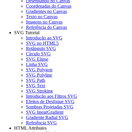
Desenhando no Canvas
Coordenadas do Canvas
Gradientes no Canvas
Texto no Canvas
Imagens no Canvas
Referência do Canvas
SVG Tutorial
Introdução ao SVG
SVG no HTML5
Retângulo SVG
Círculo SVG
SVG Elipse
Linha SVG
SVG Polygon
SVG Polyline
SVG Path
SVG Text
SVG Stroking
Introdução aos Filtros SVG
Efeitos de Desfoque SVG
Sombras Projetadas SVG
SVG linearGradient
Gradiente Radial SVG
Referência SVG
HTML Attributes