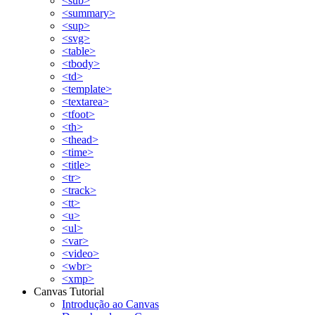
<sub>
<summary>
<sup>
<svg>
<table>
<tbody>
<td>
<template>
<textarea>
<tfoot>
<th>
<thead>
<time>
<title>
<tr>
<track>
<tt>
<u>
<ul>
<var>
<video>
<wbr>
<xmp>
Canvas Tutorial
Introdução ao Canvas