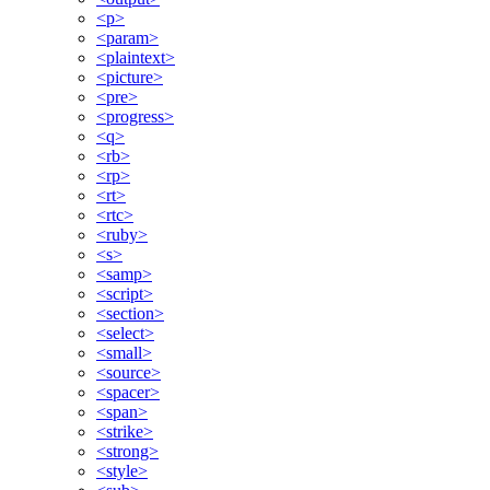
<p>
<param>
<plaintext>
<picture>
<pre>
<progress>
<q>
<rb>
<rp>
<rt>
<rtc>
<ruby>
<s>
<samp>
<script>
<section>
<select>
<small>
<source>
<spacer>
<span>
<strike>
<strong>
<style>