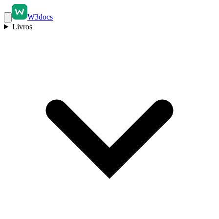
W3docs
Livros