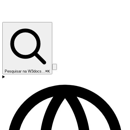
Pesquisar na W3docs…
⌘K