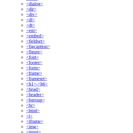
<dialog>
<dir>
<div>
<dl>
<dt>
<em>
<embed>
<fieldset>
<figcaption>
<figure>
<font>
<footer>
<form>
<frame>
<frameset>
<h1>-<h6>
<head>
<header>
<hgroup>
<hr>
<html>
<i>
<iframe>
<img>
<input>