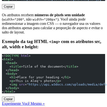
Copiar
Os atributos recebem
números de pixels sem unidade
(
, não
). Você ainda pode
width="200"
width="200px"
redimensionar a imagem com CSS — o navegador usa os valores
dos atributos apenas para calcular a proporção de aspecto e evitar o
salto de layout.
Exemplo da tag HTML
com os atributos src,
<img>
alt, width e height:
<!
DOCTYPE
 html
>
<
html
>
  <
head
>
    <
title
>Title of the document</
title
>
  </
head
>
  <
body
>
    <
h1
>Place for your heading </
h1
>
    <
p
>This is Aleq's photo</
p
>
    <
img
 src
=
"https://api.w3docs.com/uploads/media/defa
  </
body
>
</
html
>
Copiar
Experimente Você Mesmo »