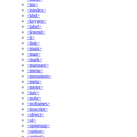
<ins>
<isindex>
<kbd>
<keygen>
<label>
<legend>
<li>
<link>
<main>
<map>
<mark>
<marquee>
<menu>
<menuitem>
<meta>
<meter>
<nav>
<nobr>
<noframes>
<noscript>
<object>
<ol>
<optgroup>
<option>
<output>