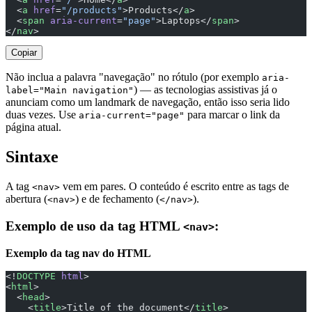
  <
a
 href
=
"/products"
>Products</
a
>
  <
span
 aria-current
=
"page"
>Laptops</
span
>
</
nav
>
Copiar
Não inclua a palavra "navegação" no rótulo (por exemplo
aria-
) — as tecnologias assistivas já o
label="Main navigation"
anunciam como um landmark de navegação, então isso seria lido
duas vezes. Use
para marcar o link da
aria-current="page"
página atual.
Sintaxe
A tag
vem em pares. O conteúdo é escrito entre as tags de
<nav>
abertura (
) e de fechamento (
).
<nav>
</nav>
Exemplo de uso da tag HTML
:
<nav>
Exemplo da tag nav do HTML
<!
DOCTYPE
 html
>
<
html
>
  <
head
>
    <
title
>Title of the document</
title
>