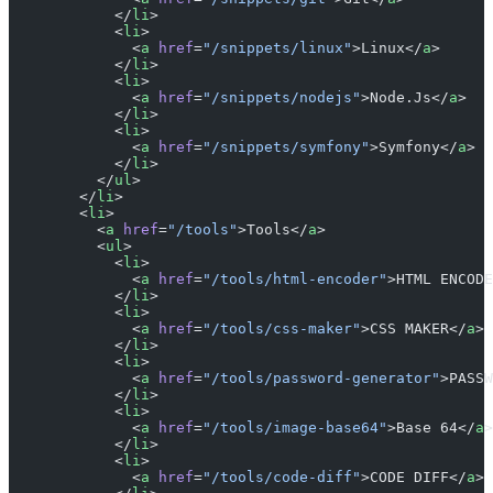
            </
li
>
            <
li
>
              <
a
 href
=
"/snippets/linux"
>Linux</
a
>
            </
li
>
            <
li
>
              <
a
 href
=
"/snippets/nodejs"
>Node.Js</
a
>
            </
li
>
            <
li
>
              <
a
 href
=
"/snippets/symfony"
>Symfony</
a
>
            </
li
>
          </
ul
>
        </
li
>
        <
li
>
          <
a
 href
=
"/tools"
>Tools</
a
>
          <
ul
>
            <
li
>
              <
a
 href
=
"/tools/html-encoder"
>HTML ENCODE
            </
li
>
            <
li
>
              <
a
 href
=
"/tools/css-maker"
>CSS MAKER</
a
>
            </
li
>
            <
li
>
              <
a
 href
=
"/tools/password-generator"
>PASSW
            </
li
>
            <
li
>
              <
a
 href
=
"/tools/image-base64"
>Base 64</
a
>
            </
li
>
            <
li
>
              <
a
 href
=
"/tools/code-diff"
>CODE DIFF</
a
>