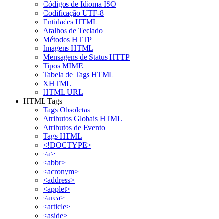
Códigos de Idioma ISO
Codificação UTF-8
Entidades HTML
Atalhos de Teclado
Métodos HTTP
Imagens HTML
Mensagens de Status HTTP
Tipos MIME
Tabela de Tags HTML
XHTML
HTML URL
HTML Tags
Tags Obsoletas
Atributos Globais HTML
Atributos de Evento
Tags HTML
<!DOCTYPE>
<a>
<abbr>
<acronym>
<address>
<applet>
<area>
<article>
<aside>