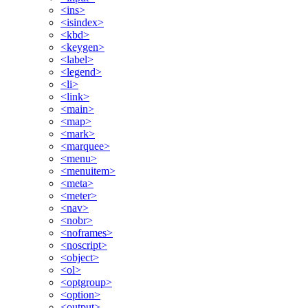
<ins>
<isindex>
<kbd>
<keygen>
<label>
<legend>
<li>
<link>
<main>
<map>
<mark>
<marquee>
<menu>
<menuitem>
<meta>
<meter>
<nav>
<nobr>
<noframes>
<noscript>
<object>
<ol>
<optgroup>
<option>
<output>