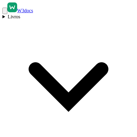
W3docs
Livros