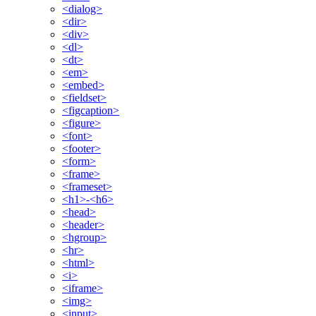
<dialog>
<dir>
<div>
<dl>
<dt>
<em>
<embed>
<fieldset>
<figcaption>
<figure>
<font>
<footer>
<form>
<frame>
<frameset>
<h1>-<h6>
<head>
<header>
<hgroup>
<hr>
<html>
<i>
<iframe>
<img>
<input>