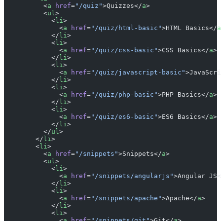
          <
a
 href
=
"/quiz"
>Quizzes</
a
>
          <
ul
>
            <
li
>
              <
a
 href
=
"/quiz/html-basic"
>HTML Basics</
a
            </
li
>
            <
li
>
              <
a
 href
=
"/quiz/css-basic"
>CSS Basics</
a
>
            </
li
>
            <
li
>
              <
a
 href
=
"/quiz/javascript-basic"
>JavaScri
            </
li
>
            <
li
>
              <
a
 href
=
"/quiz/php-basic"
>PHP Basics</
a
>
            </
li
>
            <
li
>
              <
a
 href
=
"/quiz/es6-basic"
>ES6 Basics</
a
>
            </
li
>
          </
ul
>
        </
li
>
        <
li
>
          <
a
 href
=
"/snippets"
>Snippets</
a
>
          <
ul
>
            <
li
>
              <
a
 href
=
"/snippets/angularjs"
>Angular JS<
            </
li
>
            <
li
>
              <
a
 href
=
"/snippets/apache"
>Apache</
a
>
            </
li
>
            <
li
>
              <
a
 href
=
"/snippets/git"
>Git</
a
>