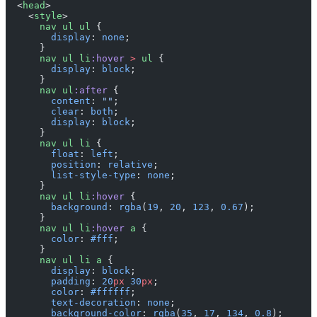
  <
head
>
    <
style
>
      nav
 ul
 ul
 {
        display
: 
none
;
      }
      nav
 ul
 li
:hover
 >
 ul
 {
        display
: 
block
;
      }
      nav
 ul
:after
 {
        content
: 
""
;
        clear
: 
both
;
        display
: 
block
;
      }
      nav
 ul
 li
 {
        float
: 
left
;
        position
: 
relative
;
        list-style-type
: 
none
;
      }
      nav
 ul
 li
:hover
 {
        background
: 
rgba
(
19
, 
20
, 
123
, 
0.67
);
      }
      nav
 ul
 li
:hover
 a
 {
        color
: 
#fff
;
      }
      nav
 ul
 li
 a
 {
        display
: 
block
;
        padding
: 
20
px
 30
px
;
        color
: 
#ffffff
;
        text-decoration
: 
none
;
        background-color
: 
rgba
(
35
, 
17
, 
134
, 
0.8
);