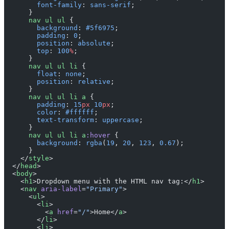
        font-family
: 
sans-serif
;
      }
      nav
 ul
 ul
 {
        background
: 
#5f6975
;
        padding
: 
0
;
        position
: 
absolute
;
        top
: 
100
%
;
      }
      nav
 ul
 ul
 li
 {
        float
: 
none
;
        position
: 
relative
;
      }
      nav
 ul
 ul
 li
 a
 {
        padding
: 
15
px
 10
px
;
        color
: 
#ffffff
;
        text-transform
: 
uppercase
;
      }
      nav
 ul
 ul
 li
 a
:hover
 {
        background
: 
rgba
(
19
, 
20
, 
123
, 
0.67
);
      }
    </
style
>
  </
head
>
  <
body
>
    <
h1
>Dropdown menu with the HTML nav tag:</
h1
>
    <
nav
 aria-label
=
"Primary"
>
      <
ul
>
        <
li
>
          <
a
 href
=
"/"
>Home</
a
>
        </
li
>
        <
li
>