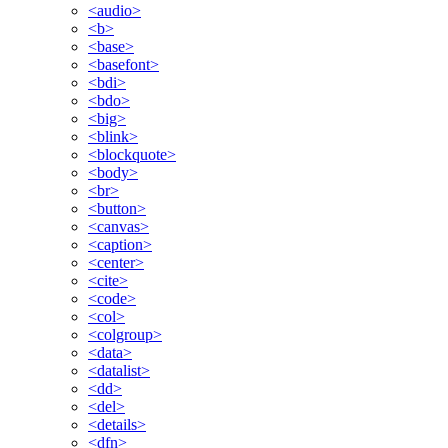
<audio>
<b>
<base>
<basefont>
<bdi>
<bdo>
<big>
<blink>
<blockquote>
<body>
<br>
<button>
<canvas>
<caption>
<center>
<cite>
<code>
<col>
<colgroup>
<data>
<datalist>
<dd>
<del>
<details>
<dfn>