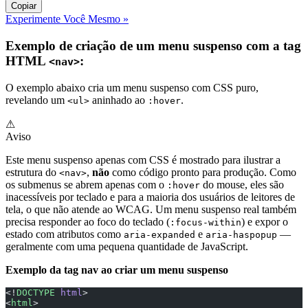
Copiar
Experimente Você Mesmo »
Exemplo de criação de um menu suspenso com a tag
HTML
:
<nav>
O exemplo abaixo cria um menu suspenso com CSS puro,
revelando um
aninhado ao
.
<ul>
:hover
⚠
Aviso
Este menu suspenso apenas com CSS é mostrado para ilustrar a
estrutura do
,
não
como código pronto para produção. Como
<nav>
os submenus se abrem apenas com o
do mouse, eles são
:hover
inacessíveis por teclado e para a maioria dos usuários de leitores de
tela, o que não atende ao WCAG. Um menu suspenso real também
precisa responder ao foco do teclado (
) e expor o
:focus-within
estado com atributos como
e
—
aria-expanded
aria-haspopup
geralmente com uma pequena quantidade de JavaScript.
Exemplo da tag nav ao criar um menu suspenso
<!
DOCTYPE
 html
>
<
html
>