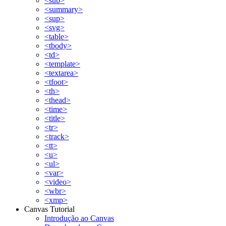
<sub>
<summary>
<sup>
<svg>
<table>
<tbody>
<td>
<template>
<textarea>
<tfoot>
<th>
<thead>
<time>
<title>
<tr>
<track>
<tt>
<u>
<ul>
<var>
<video>
<wbr>
<xmp>
Canvas Tutorial
Introdução ao Canvas