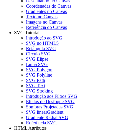
Desenhando no Canvas
Coordenadas do Canvas
Gradientes no Canvas
Texto no Canvas
Imagens no Canvas
Referência do Canvas
SVG Tutorial
Introdução ao SVG
SVG no HTML5
Retângulo SVG
Círculo SVG
SVG Elipse
Linha SVG
SVG Polygon
SVG Polyline
SVG Path
SVG Text
SVG Stroking
Introdução aos Filtros SVG
Efeitos de Desfoque SVG
Sombras Projetadas SVG
SVG linearGradient
Gradiente Radial SVG
Referência SVG
HTML Attributes