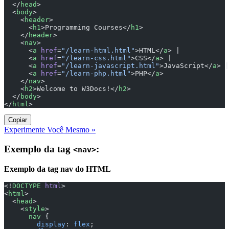
  </
head
>
  <
body
>
    <
header
>
      <
h1
>Programming Courses</
h1
>
    </
header
>
    <
nav
>
      <
a
 href
=
"/learn-html.html"
>HTML</
a
> | 
      <
a
 href
=
"/learn-css.html"
>CSS</
a
> | 
      <
a
 href
=
"/learn-javascript.html"
>JavaScript</
a
> |
      <
a
 href
=
"/learn-php.html"
>PHP</
a
>
    </
nav
>
    <
h2
>Welcome to W3Docs!</
h2
>
  </
body
>
</
html
>
Copiar
Experimente Você Mesmo »
Exemplo da tag
:
<nav>
Exemplo da tag nav do HTML
<!
DOCTYPE
 html
>
<
html
>
  <
head
>
    <
style
>
      nav
 {
        display
: 
flex
;