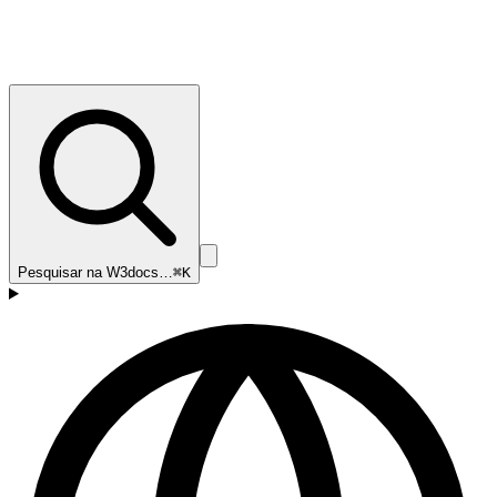
Pesquisar na W3docs…
⌘K