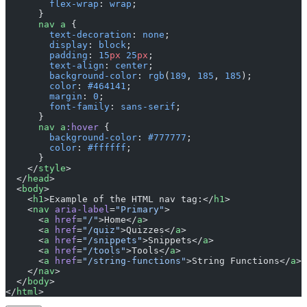
        flex-wrap
: 
wrap
;
      }
      nav
 a
 {
        text-decoration
: 
none
;
        display
: 
block
;
        padding
: 
15
px
 25
px
;
        text-align
: 
center
;
        background-color
: 
rgb
(
189
, 
185
, 
185
);
        color
: 
#464141
;
        margin
: 
0
;
        font-family
: 
sans-serif
;
      }
      nav
 a
:hover
 {
        background-color
: 
#777777
;
        color
: 
#ffffff
;
      }
    </
style
>
  </
head
>
  <
body
>
    <
h1
>Example of the HTML nav tag:</
h1
>
    <
nav
 aria-label
=
"Primary"
>
      <
a
 href
=
"/"
>Home</
a
>
      <
a
 href
=
"/quiz"
>Quizzes</
a
>
      <
a
 href
=
"/snippets"
>Snippets</
a
>
      <
a
 href
=
"/tools"
>Tools</
a
>
      <
a
 href
=
"/string-functions"
>String Functions</
a
>
    </
nav
>
  </
body
>
</
html
>