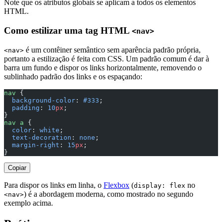
Note que os atributos globais se aplicam a todos os elementos
HTML.
Como estilizar uma tag HTML
<nav>
é um contêiner semântico sem aparência padrão própria,
<nav>
portanto a estilização é feita com CSS. Um padrão comum é dar à
barra um fundo e dispor os links horizontalmente, removendo o
sublinhado padrão dos links e os espaçando:
nav
 {
  background-color
: 
#333
;
  padding
: 
10
px
;
}
nav
 a
 {
  color
: 
white
;
  text-decoration
: 
none
;
  margin-right
: 
15
px
;
}
Copiar
Para dispor os links em linha, o
Flexbox
(
no
display: flex
) é a abordagem moderna, como mostrado no segundo
<nav>
exemplo acima.