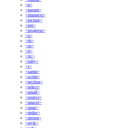
<p>
<param>
<plaintext>
<picture>
<pre>
<progress>
<q>
<rb>
<rp>
<rt>
<rtc>
<ruby>
<s>
<samp>
<script>
<section>
<select>
<small>
<source>
<spacer>
<span>
<strike>
<strong>
<style>