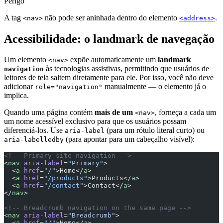
Perigo
A tag
não pode ser aninhada dentro do elemento
.
<nav>
<address>
Acessibilidade: o landmark de navegação
Um elemento
expõe automaticamente um
landmark
<nav>
às tecnologias assistivas, permitindo que usuários de
navigation
leitores de tela saltem diretamente para ele. Por isso, você não deve
adicionar
manualmente — o elemento já o
role="navigation"
implica.
Quando uma página contém
mais de um
, forneça a cada um
<nav>
um nome acessível exclusivo para que os usuários possam
diferenciá-los. Use
(para um rótulo literal curto) ou
aria-label
(para apontar para um cabeçalho visível):
aria-labelledby
<!-- Primary site navigation -->
<
nav
 aria-label
=
"Primary"
>
  <
a
 href
=
"/"
>Home</
a
>
  <
a
 href
=
"/products"
>Products</
a
>
  <
a
 href
=
"/contact"
>Contact</
a
>
</
nav
>
<!-- Breadcrumb navigation on the same page -->
<
nav
 aria-label
=
"Breadcrumb"
>
  <
a
 href
=
"/"
>Home</
a
>