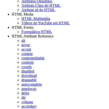
Atributos Obsoletos
Atributo Class do HTML
Atributo id do HTML
HTML Media
HTML Multimídia
Vídeos do YouTube em HTML
HTML Forms
Formulários HTML
HTML Attribute Reference
alt
async
accept
content
contenteditable
controls
coords
disabled
download
draggable
autocomplete
autofocus
defer
dir
colspan
accesskey