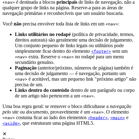
é destinada a blocos
principais
de links de navegação, não a
<nav>
qualquer grupo de links na página. Reserve-a para as áreas de
navegação primárias e reconhecíveis que um usuário buscaria.
Você
não
precisa envolver toda lista de links em um
:
<nav>
Links utilitários no rodapé
(política de privacidade, termos,
direitos autorais) são geralmente uma decisão de julgamento.
Um conjunto pequeno de links legais ou utilitários pode
simplesmente ficar dentro do elemento
sem um
<footer>
extra. Reserve o
no rodapé para um menu
<nav>
<nav>
secundário genuíno.
Paginação
(anterior/próximo, números de página) também é
uma decisão de julgamento — é navegação, portanto um
é aceitável, mas um pequeno link "próximo artigo" não
<nav>
precisa de um.
Links dentro do conteúdo
dentro de um parágrafo ou corpo
de um artigo não pertencem a um
.
<nav>
Uma boa regra geral: se remover o bloco dificultasse a
navegação
pelo site ou documento
, provavelmente é um
. O elemento
<nav>
costuma ficar ao lado dos elementos
,
e
<nav>
<header>
<main>
, que estruturam uma página HTML5.
<aside>
✕