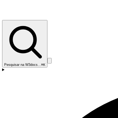
Pesquisar na W3docs…
⌘K