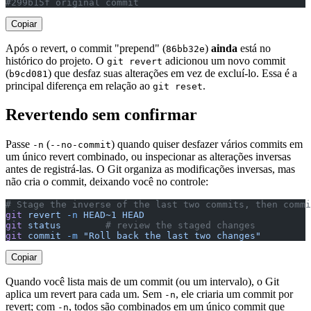
#299b15f original commit
Copiar
Após o revert, o commit "prepend" (
)
ainda
está no
86bb32e
histórico do projeto. O
adicionou um novo commit
git revert
(
) que desfaz suas alterações em vez de excluí-lo. Essa é a
b9cd081
principal diferença em relação ao
.
git reset
Revertendo sem confirmar
Passe
(
) quando quiser desfazer vários commits em
-n
--no-commit
um único revert combinado, ou inspecionar as alterações inversas
antes de registrá-las. O Git organiza as modificações inversas, mas
não cria o commit, deixando você no controle:
# Stage the inverse of the last two commits, then commi
git
 revert
 -n
 HEAD~1
 HEAD
git
 status
        # review the staged changes
git
 commit
 -m
 "Roll back the last two changes"
Copiar
Quando você lista mais de um commit (ou um intervalo), o Git
aplica um revert para cada um. Sem
, ele criaria um commit por
-n
revert; com
, todos são combinados em um único commit que
-n