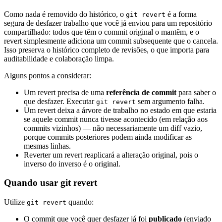
Como nada é removido do histórico, o
é a forma
git revert
segura de desfazer trabalho que você já enviou para um repositório
compartilhado: todos que têm o commit original o mantêm, e o
revert simplesmente adiciona um commit subsequente que o cancela.
Isso preserva o histórico completo de revisões, o que importa para
auditabilidade e colaboração limpa.
Alguns pontos a considerar:
Um revert precisa de uma
referência de commit
para saber o
que desfazer. Executar
sem argumento falha.
git revert
Um revert deixa a árvore de trabalho no estado em que estaria
se aquele commit nunca tivesse acontecido (em relação aos
commits vizinhos) — não necessariamente um diff vazio,
porque commits posteriores podem ainda modificar as
mesmas linhas.
Reverter um revert reaplicará a alteração original, pois o
inverso do inverso é o original.
Quando usar git revert
Utilize
quando:
git revert
O commit que você quer desfazer já foi
publicado
(enviado