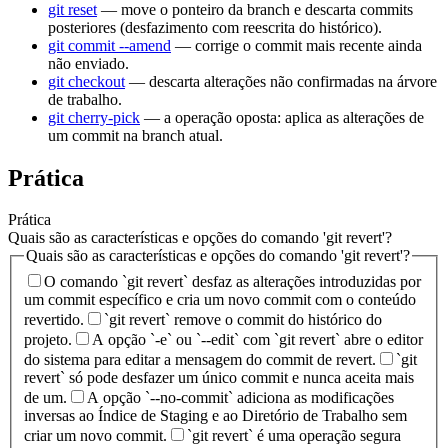
git reset
— move o ponteiro da branch e descarta commits
posteriores (desfazimento com reescrita do histórico).
git commit --amend
— corrige o commit mais recente ainda
não enviado.
git checkout
— descarta alterações não confirmadas na árvore
de trabalho.
git cherry-pick
— a operação oposta: aplica as alterações de
um commit na branch atual.
Prática
Prática
Quais são as características e opções do comando 'git revert'?
Quais são as características e opções do comando 'git revert'?
O comando `git revert` desfaz as alterações introduzidas por
um commit específico e cria um novo commit com o conteúdo
revertido.
`git revert` remove o commit do histórico do
projeto.
A opção `-e` ou `--edit` com `git revert` abre o editor
do sistema para editar a mensagem do commit de revert.
`git
revert` só pode desfazer um único commit e nunca aceita mais
de um.
A opção `--no-commit` adiciona as modificações
inversas ao Índice de Staging e ao Diretório de Trabalho sem
criar um novo commit.
`git revert` é uma operação segura