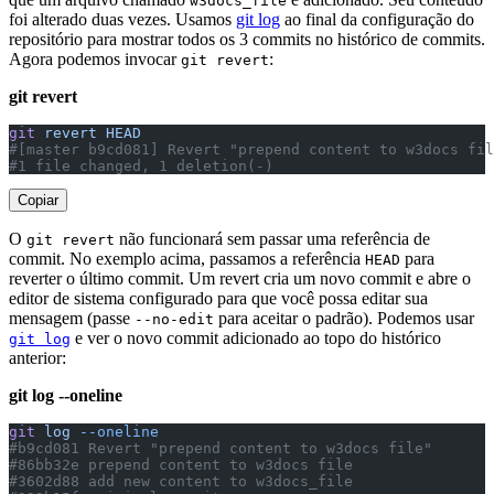
w3docs_file
foi alterado duas vezes. Usamos
git log
ao final da configuração do
repositório para mostrar todos os 3 commits no histórico de commits.
Agora podemos invocar
:
git revert
git revert
git
 revert
 HEAD
#[master b9cd081] Revert "prepend content to w3docs fil
#1 file changed, 1 deletion(-)
Copiar
O
não funcionará sem passar uma referência de
git revert
commit. No exemplo acima, passamos a referência
para
HEAD
reverter o último commit. Um revert cria um novo commit e abre o
editor de sistema configurado para que você possa editar sua
mensagem (passe
para aceitar o padrão). Podemos usar
--no-edit
e ver o novo commit adicionado ao topo do histórico
git log
anterior:
git log --oneline
git
 log
 --oneline
#b9cd081 Revert "prepend content to w3docs file"
#86bb32e prepend content to w3docs file
#3602d88 add new content to w3docs_file