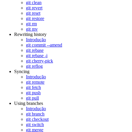
git clean
git revert
git reset
git restore
git rm
git mv
Rewriting history
Introdução
git commit --amend
git rebase
git rebase -i
git cherry-pick
git reflog
Syncing
Introdução
git remote
git fetch
git push
git pull
Using branches
Introdução
git branch
git checkout
git switch
git merge