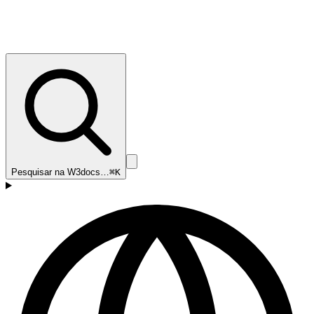
Pesquisar na W3docs…
⌘K