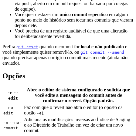
via push, aberto em um pull request ou baixado por colegas
de equipe).
Você quer desfazer um
único commit específico
em algum
ponto no meio do histórico sem tocar nos commits que vieram
depois dele.
Você precisa de um registro auditável de que uma alteração
foi deliberadamente revertida.
Prefira
quando o commit for
local e não publicado
e
git reset
você simplesmente quiser removê-lo, ou
git commit --amend
quando precisar apenas corrigir o commit mais recente (ainda não
enviado).
Opções
Abre o editor de sistema configurado e solicita que
-e
--
você edite a mensagem do commit antes de
edit
confirmar o revert. Opção padrão.
Faz com que o revert não abra o editor (o oposto da
--no-
opção
).
edit
-e
Adiciona as modificações inversas ao Índice de Staging
-n
--no-
e ao Diretório de Trabalho em vez de criar um novo
commit
commit.