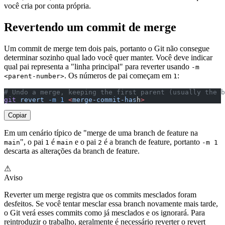
você cria por conta própria.
Revertendo um commit de merge
Um commit de merge tem dois pais, portanto o Git não consegue
determinar sozinho qual lado você quer manter. Você deve indicar
qual pai representa a "linha principal" para reverter usando
-m
. Os números de pai começam em
:
<parent-number>
1
# Undo a merge, keeping the first parent (usually the b
git
 revert
 -m
 1
 <
merge-commit-has
h
>
Copiar
Em um cenário típico de "merge de uma branch de feature na
", o pai
é
e o pai
é a branch de feature, portanto
main
1
main
2
-m 1
descarta as alterações da branch de feature.
⚠
Aviso
Reverter um merge registra que os commits mesclados foram
desfeitos. Se você tentar mesclar essa branch novamente mais tarde,
o Git verá esses commits como já mesclados e os ignorará. Para
reintroduzir o trabalho, geralmente é necessário reverter o revert