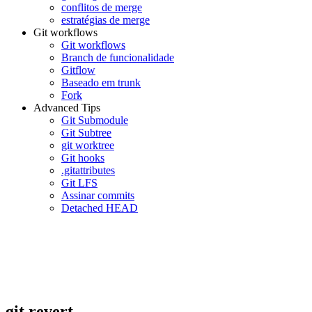
conflitos de merge
estratégias de merge
Git workflows
Git workflows
Branch de funcionalidade
Gitflow
Baseado em trunk
Fork
Advanced Tips
Git Submodule
Git Subtree
git worktree
Git hooks
.gitattributes
Git LFS
Assinar commits
Detached HEAD
git revert