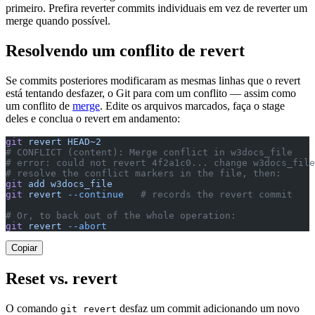
primeiro. Prefira reverter commits individuais em vez de reverter um
merge quando possível.
Resolvendo um conflito de revert
Se commits posteriores modificaram as mesmas linhas que o revert
está tentando desfazer, o Git para com um conflito — assim como
um conflito de
merge
. Edite os arquivos marcados, faça o stage
deles e conclua o revert em andamento:
git
 revert
 HEAD~2
# CONFLICT (content): Merge conflict in w3docs_file
# error: could not revert 4f2a1c0... change w3docs_file
# resolve the conflict markers in the file, then:
git
 add
 w3docs_file
git
 revert
 --continue
   # records the revert commit
# Or, to back out of the whole operation:
git
 revert
 --abort
Copiar
Reset vs. revert
O comando
desfaz um commit adicionando um novo
git revert