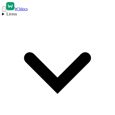
W3docs
Livros