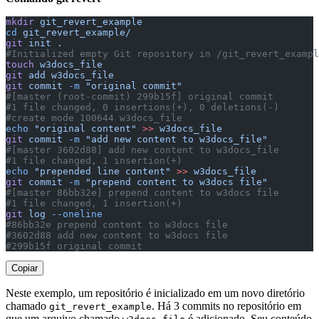
mkdir
 git_revert_example
cd
 git_revert_example/
git
 init
 .
#Initialized empty Git repository in /git_revert_exampl
touch
 w3docs_file
git
 add
 w3docs_file
git
 commit
 -m
 "original commit"
#[master (root-commit) 299b15f] original commit
#1 file changed, 0 insertions(+), 0 deletions(-)
#create mode 100644 w3docs_file
echo
 "original content"
 >>
 w3docs_file
git
 commit
 -m
 "add new content to w3docs_file"
#[master 3602d88] add new content to w3docs_file
#1 file changed, 1 insertion(+)
echo
 "prepended line content"
 >>
 w3docs_file
git
 commit
 -m
 "prepend content to w3docs file"
#[master 86bb32e] prepend content to w3docs file
#1 file changed, 1 insertion(+)
git
 log
 --oneline
#86bb32e prepend content to w3docs file
#3602d88 add new content to w3docs file
#299b15f original commit
Copiar
Neste exemplo, um repositório é inicializado em um novo diretório
chamado
. Há 3 commits no repositório em
git_revert_example
que um arquivo chamado
é adicionado. Seu conteúdo