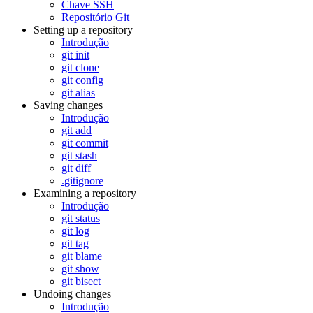
Chave SSH
Repositório Git
Setting up a repository
Introdução
git init
git clone
git config
git alias
Saving changes
Introdução
git add
git commit
git stash
git diff
.gitignore
Examining a repository
Introdução
git status
git log
git tag
git blame
git show
git bisect
Undoing changes
Introdução