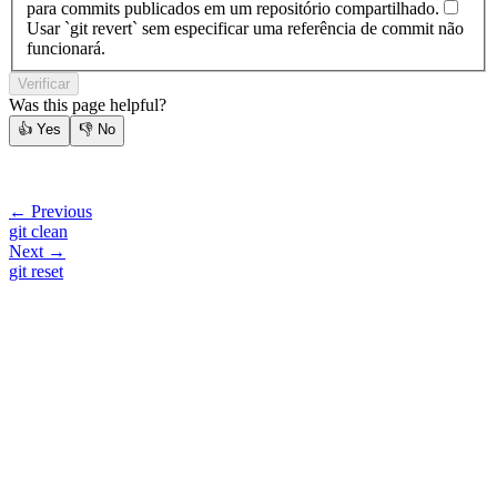
para commits publicados em um repositório compartilhado.
Usar `git revert` sem especificar uma referência de commit não
funcionará.
Verificar
Was this page helpful?
👍
Yes
👎
No
← Previous
git clean
Next →
git reset