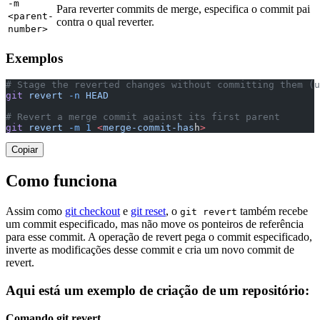
-m
Para reverter commits de merge, especifica o commit pai
<parent-
contra o qual reverter.
number>
Exemplos
# Stage the reverted changes without committing them (u
git
 revert
 -n
 HEAD
# Revert a merge commit against its first parent
git
 revert
 -m
 1
 <
merge-commit-has
h
>
Copiar
Como funciona
Assim como
git checkout
e
git reset
, o
também recebe
git revert
um commit especificado, mas não move os ponteiros de referência
para esse commit. A operação de revert pega o commit especificado,
inverte as modificações desse commit e cria um novo commit de
revert.
Aqui está um exemplo de criação de um repositório:
Comando git revert