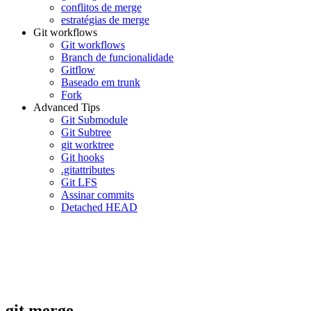
conflitos de merge
estratégias de merge
Git workflows
Git workflows
Branch de funcionalidade
Gitflow
Baseado em trunk
Fork
Advanced Tips
Git Submodule
Git Subtree
git worktree
Git hooks
.gitattributes
Git LFS
Assinar commits
Detached HEAD
git merge