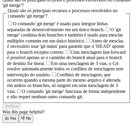
'git merge'?
Quais são os principais recursos e processos envolvidos no
comando 'git merge'?
O comando 'git merge' é usado para integrar linhas
separadas de desenvolvimento em um único branch.
O 'git
merge' combina dois branches e também é usado para mesclar
múltiplos commits em um único histórico.
Antes de mesclar,
é necessário usar 'git status' para garantir que o 'HEAD' aponte
para o branch receptor correto.
Uma mesclagem fast-forward
é possível apenas se o caminho do branch atual para o branch
de destino for linear.
Em uma mesclagem de 3 vias, o Git
resolve automaticamente todos os conflitos de mesclagem sem
intervenção do usuário.
Conflitos de mesclagem, que
ocorrem quando a mesma parte do mesmo arquivo é alterada
em ambos os branches, só surgem em uma mesclagem de 3
vias.
O comando 'git merge' funciona de forma independente
e não requer nenhum outro comando git.
Verificar
Was this page helpful?
👍
Yes
👎
No