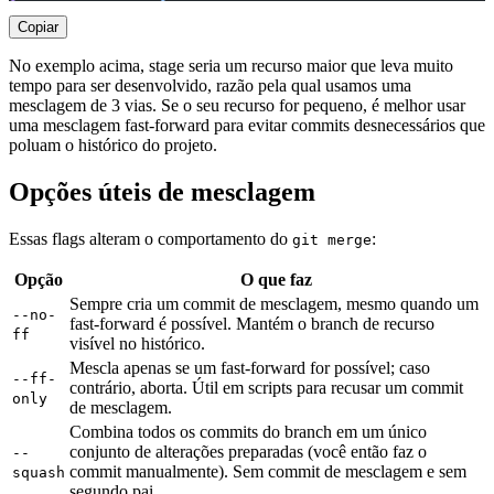
Copiar
No exemplo acima, stage seria um recurso maior que leva muito
tempo para ser desenvolvido, razão pela qual usamos uma
mesclagem de 3 vias. Se o seu recurso for pequeno, é melhor usar
uma mesclagem fast-forward para evitar commits desnecessários que
poluam o histórico do projeto.
Opções úteis de mesclagem
Essas flags alteram o comportamento do
:
git merge
Opção
O que faz
Sempre cria um commit de mesclagem, mesmo quando um
--no-
fast-forward é possível. Mantém o branch de recurso
ff
visível no histórico.
Mescla apenas se um fast-forward for possível; caso
--ff-
contrário, aborta. Útil em scripts para recusar um commit
only
de mesclagem.
Combina todos os commits do branch em um único
conjunto de alterações preparadas (você então faz o
--
commit manualmente). Sem commit de mesclagem e sem
squash
segundo pai.