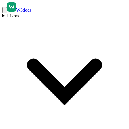
W3docs
Livros