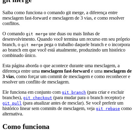
Saiba como funciona o comando git merge, a diferença entre
mesclagem fast-forward e mesclagem de 3 vias, e como resolver
conflitos.
O comando
une duas ou mais linhas de
git merge
desenvolvimento. Quando você termina um recurso em seu próprio
branch, o
pega o trabalho daquele branch e o incorpora
git merge
ao branch em que você está atualmente, produzindo um histórico
combinado único.
Esta página aborda o que acontece durante uma mesclagem, a
diferença entre uma
mesclagem fast-forward
e uma
mesclagem de
3 vias
, como forçar um commit de mesclagem e como reconhecer e
resolver um conflito de mesclagem.
Ele funciona em conjunto com
(para criar e excluir
git branch
branches),
(para mudar para o branch receptor) e
git checkout
(para atualizar antes de mesclar). Se você preferir um
git pull
histórico linear sem commits de mesclagem, veja
como
git rebase
alternativa.
Como funciona