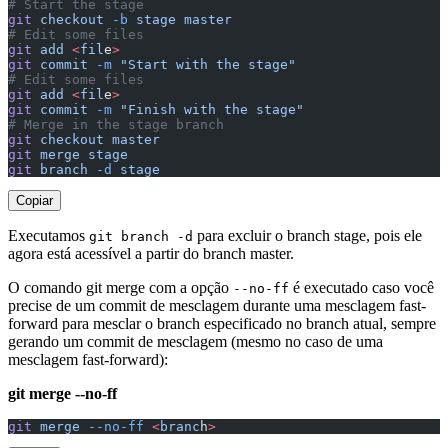
# Start the stage
git
 checkout
 -b
 stage
 master
# Edit some files
git
 add
 <
fil
e
>
git
 commit
 -m
 "Start with the stage"
# Edit some files
git
 add
 <
fil
e
>
git
 commit
 -m
 "Finish with the stage"
# Merge in the stage branch
git
 checkout
 master
git
 merge
 stage
git
 branch
 -d
 stage
Copiar
Executamos
para excluir o branch stage, pois ele
git branch -d
agora está acessível a partir do branch master.
O comando git merge com a opção
é executado caso você
--no-ff
precise de um commit de mesclagem durante uma mesclagem fast-
forward para mesclar o branch especificado no branch atual, sempre
gerando um commit de mesclagem (mesmo no caso de uma
mesclagem fast-forward):
git merge --no-ff
git
 merge
 --no-ff
 <
branc
h
>