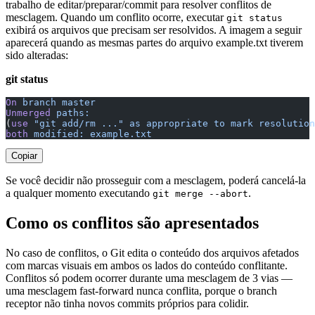
trabalho de editar/preparar/commit para resolver conflitos de
mesclagem. Quando um conflito ocorre, executar
git status
exibirá os arquivos que precisam ser resolvidos. A imagem a seguir
aparecerá quando as mesmas partes do arquivo example.txt tiverem
sido alteradas:
git status
On
 branch
 master
Unmerged
 paths:
(
use
 "git add/rm ..."
 as
 appropriate
 to
 mark
 resolution
both
 modified:
 example.txt
Copiar
Se você decidir não prosseguir com a mesclagem, poderá cancelá-la
a qualquer momento executando
.
git merge --abort
Como os conflitos são apresentados
No caso de conflitos, o Git edita o conteúdo dos arquivos afetados
com marcas visuais em ambos os lados do conteúdo conflitante.
Conflitos só podem ocorrer durante uma mesclagem de 3 vias —
uma mesclagem fast-forward nunca conflita, porque o branch
receptor não tinha novos commits próprios para colidir.