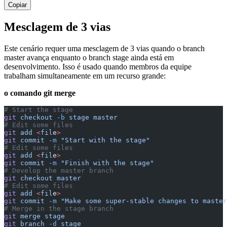
Copiar
Mesclagem de 3 vias
Este cenário requer uma mesclagem de 3 vias quando o branch
master avança enquanto o branch stage ainda está em
desenvolvimento. Isso é usado quando membros da equipe
trabalham simultaneamente em um recurso grande:
o comando git merge
# Start the stage
git
 checkout
 -b
 stage
 master
# Edit some files
git
 add
 <
fil
e
>
git
 commit
 -m
 "Start with the stage"
# Edit some files
git
 add
 <
fil
e
>
git
 commit
 -m
 "Finish with the stage"
# Develop the master branch
git
 checkout
 master
# Edit some files
git
 add
 <
fil
e
>
git
 commit
 -m
 "Make some super-stable changes to master
# Merge in the stage branch
git
 merge
 stage
git
 branch
 -d
 stage