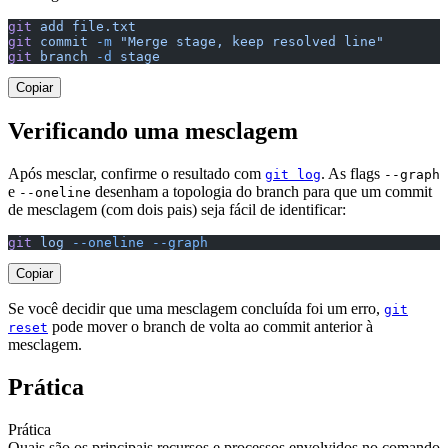
git
 add
 file.txt
git
 commit
 -m
 "Merge stage, keep resolved line"
git
 branch
 -d
 stage
Copiar
Verificando uma mesclagem
Após mesclar, confirme o resultado com
. As flags
git log
--graph
e
desenham a topologia do branch para que um commit
--oneline
de mesclagem (com dois pais) seja fácil de identificar:
git
 log
 --oneline
 --graph
Copiar
Se você decidir que uma mesclagem concluída foi um erro,
git
pode mover o branch de volta ao commit anterior à
reset
mesclagem.
Prática
Prática
Quais são os principais recursos e processos envolvidos no comando