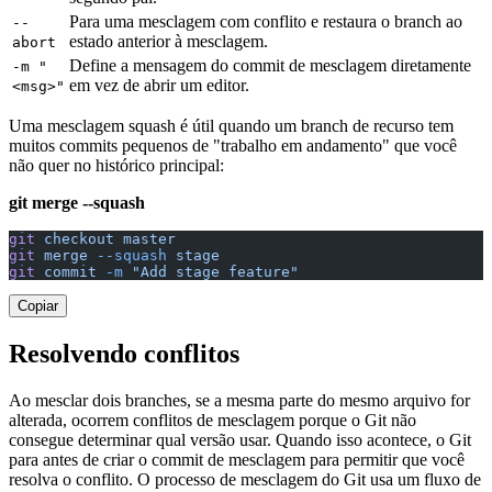
Para uma mesclagem com conflito e restaura o branch ao
--
estado anterior à mesclagem.
abort
Define a mensagem do commit de mesclagem diretamente
-m "
em vez de abrir um editor.
<msg>"
Uma mesclagem squash é útil quando um branch de recurso tem
muitos commits pequenos de "trabalho em andamento" que você
não quer no histórico principal:
git merge --squash
git
 checkout
 master
git
 merge
 --squash
 stage
git
 commit
 -m
 "Add stage feature"
Copiar
Resolvendo conflitos
Ao mesclar dois branches, se a mesma parte do mesmo arquivo for
alterada, ocorrem conflitos de mesclagem porque o Git não
consegue determinar qual versão usar. Quando isso acontece, o Git
para antes de criar o commit de mesclagem para permitir que você
resolva o conflito. O processo de mesclagem do Git usa um fluxo de