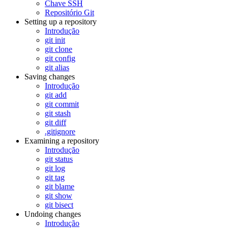
Chave SSH
Repositório Git
Setting up a repository
Introdução
git init
git clone
git config
git alias
Saving changes
Introdução
git add
git commit
git stash
git diff
.gitignore
Examining a repository
Introdução
git status
git log
git tag
git blame
git show
git bisect
Undoing changes
Introdução