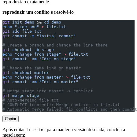
reproduzi-lo exatamente.
reproduzir um conflito e resolvê-lo
git
 init
 demo
 && 
cd
 demo
echo
 "line one"
 >
 file.txt
git
 add
 file.txt
git
 commit
 -m
 "Initial commit"
# Create a branch and change the line there
git
 checkout
 -b
 stage
echo
 "change from stage"
 >
 file.txt
git
 commit
 -am
 "Edit on stage"
# Change the same line on master
git
 checkout
 master
echo
 "change from master"
 >
 file.txt
git
 commit
 -am
 "Edit on master"
# Merge stage into master -> conflict
git
 merge
 stage
# Auto-merging file.txt
# CONFLICT (content): Merge conflict in file.txt
# Automatic merge failed; fix conflicts and then commit
Copiar
Após editar
para manter a versão desejada, conclua a
file.txt
mesclagem: