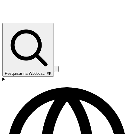
Pesquisar na W3docs…
⌘K