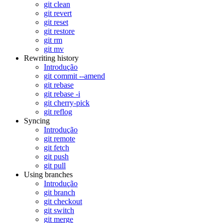
git clean
git revert
git reset
git restore
git rm
git mv
Rewriting history
Introdução
git commit --amend
git rebase
git rebase -i
git cherry-pick
git reflog
Syncing
Introdução
git remote
git fetch
git push
git pull
Using branches
Introdução
git branch
git checkout
git switch
git merge