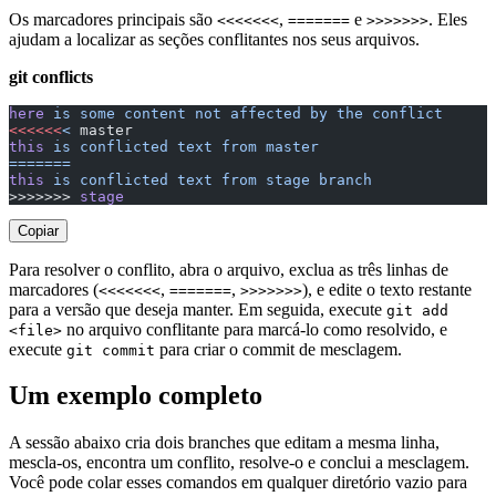
Os marcadores principais são
,
e
. Eles
<<<<<<<
=======
>>>>>>>
ajudam a localizar as seções conflitantes nos seus arquivos.
git conflicts
here
 is
 some
 content
 not
 affected
 by
 the
 conflict
<<<
<<<
<
 master
this
 is
 conflicted
 text
 from
 master
=======
this
 is
 conflicted
 text
 from
 stage
 branch
>>>>>>> 
stage
Copiar
Para resolver o conflito, abra o arquivo, exclua as três linhas de
marcadores (
,
,
), e edite o texto restante
<<<<<<<
=======
>>>>>>>
para a versão que deseja manter. Em seguida, execute
git add
no arquivo conflitante para marcá-lo como resolvido, e
<file>
execute
para criar o commit de mesclagem.
git commit
Um exemplo completo
A sessão abaixo cria dois branches que editam a mesma linha,
mescla-os, encontra um conflito, resolve-o e conclui a mesclagem.
Você pode colar esses comandos em qualquer diretório vazio para