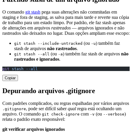
O comando
git stash
pega suas alterações não commitadas em
staging e fora de staging, as salva para mais tarde e reverte sua cópia
de trabalho para um estado limpo. Por padrão, ele faz stash apenas
de alterações em arquivos
rastreados
— arquivos ignorados e não
rastreados são deixados no lugar. Duas opções ampliam esse escopo:
(ou
) também faz
git stash --include-untracked
-u
stash de arquivos
não rastreados
.
(ou
) também faz stash de arquivos
não
git stash --all
-a
rastreados e ignorados
.
git
 stash
 --all
Copiar
Depurando arquivos .gitignore
Com padrões complicados, ou regras espalhadas por vários arquivos
, pode ser difícil saber
qual
regra está ocultando um
.gitignore
arquivo. O comando
com
(ou
)
git check-ignore
-v
--verbose
relata o padrão exato responsável:
git verificar arquivos ignorados