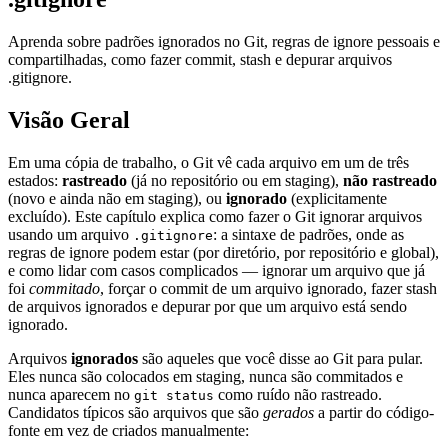
Aprenda sobre padrões ignorados no Git, regras de ignore pessoais e
compartilhadas, como fazer commit, stash e depurar arquivos
.gitignore.
Visão Geral
Em uma cópia de trabalho, o Git vê cada arquivo em um de três
estados:
rastreado
(já no repositório ou em staging),
não rastreado
(novo e ainda não em staging), ou
ignorado
(explicitamente
excluído). Este capítulo explica como fazer o Git ignorar arquivos
usando um arquivo
: a sintaxe de padrões, onde as
.gitignore
regras de ignore podem estar (por diretório, por repositório e global),
e como lidar com casos complicados — ignorar um arquivo que já
foi
commitado
, forçar o commit de um arquivo ignorado, fazer stash
de arquivos ignorados e depurar por que um arquivo está sendo
ignorado.
Arquivos
ignorados
são aqueles que você disse ao Git para pular.
Eles nunca são colocados em staging, nunca são commitados e
nunca aparecem no
como ruído não rastreado.
git status
Candidatos típicos são arquivos que são
gerados
a partir do código-
fonte em vez de criados manualmente: