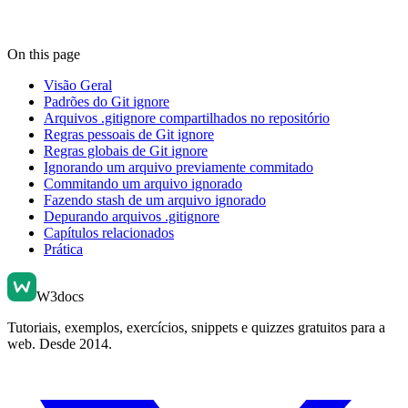
On this page
Visão Geral
Padrões do Git ignore
Arquivos .gitignore compartilhados no repositório
Regras pessoais de Git ignore
Regras globais de Git ignore
Ignorando um arquivo previamente commitado
Commitando um arquivo ignorado
Fazendo stash de um arquivo ignorado
Depurando arquivos .gitignore
Capítulos relacionados
Prática
W3docs
Tutoriais, exemplos, exercícios, snippets e quizzes gratuitos para a
web. Desde 2014.