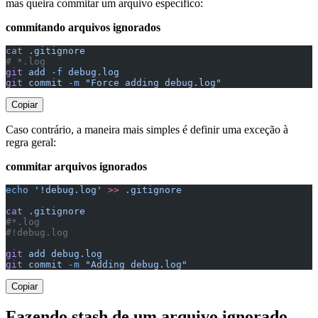
mas queira commitar um arquivo específico:
commitando arquivos ignorados
cat
 .gitignore
# *.log
git
 add
 -f
 debug.log
git
 commit
 -m
 "Force adding debug.log"
Copiar
Caso contrário, a maneira mais simples é definir uma exceção à
regra geral:
commitar arquivos ignorados
echo
 '!debug.log'
 >>
 .gitignore
cat
 .gitignore
#*.log
#!debug.log
git
 add
 debug.log
git
 commit
 -m
 "Adding debug.log"
Copiar
Fazendo stash de um arquivo ignorado