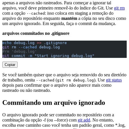
apenas a arquivos não rastreados. Para começar a ignorar tal
arquivo, você deve primeiro removê-lo do índice do Git. Use
git rm
com a opção
: isso coloca em staging a remoção do
--cached
arquivo do repositório enquanto
mantém
a cópia no seu disco como
um arquivo ignorado. Em seguida, faça o commit da mudança.
arquivos commitados no .gitignore
echo
 debug.log
 >>
 .gitignore
git
 rm
 --cached
 debug.log
#rm 'debug.log'
git
 commit
 -m
 "Start ignoring debug.log"
Copiar
Se você também quiser que o arquivo seja removido do seu diretório
de trabalho, omita
(
). Use
git status
--cached
git rm debug.log
depois para confirmar que o arquivo não aparece mais como
rastreado ou não rastreado.
Commitando um arquivo ignorado
O arquivo ignorado pode ser commitado no repositório com a
combinação da opção -f (ou --force) com
git add
. No entanto,
escolha esse caminho caso você tenha um padrão geral, como *.log,