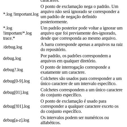
caracteres.
O ponto de exclamação nega o padrão. Um
arquivo não será ignorado se corresponder a
*.log !important.log
um padrão de negação definido
posteriormente.
*.log
Um padrão posterior pode voltar a ignorar um
!important/*.log
arquivo que foi previamente des-ignorado,
trace.*
desde que corresponda ao mesmo arquivo.
A barra corresponde apenas a arquivos na raiz
/debug.log
do repositório.
Por padrão, os padrões correspondem a
debug.log
arquivos em qualquer diretório.
O ponto de interrogação corresponde a
debug?.log
exatamente um caractere.
Colchetes são usados para corresponder a um
debug[0-9].log
único caractere de um intervalo específico.
Colchetes correspondem a um único caractere
debug[01].log
do conjunto específico.
O ponto de exclamação é usado para
debug[!01].log
corresponder a qualquer caractere exceto os
do conjunto específico.
Os intervalos podem ser numéricos ou
debug[a-z].log
alfabéticos.