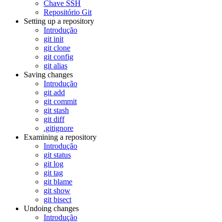
Chave SSH
Repositório Git
Setting up a repository
Introdução
git init
git clone
git config
git alias
Saving changes
Introdução
git add
git commit
git stash
git diff
.gitignore
Examining a repository
Introdução
git status
git log
git tag
git blame
git show
git bisect
Undoing changes
Introdução