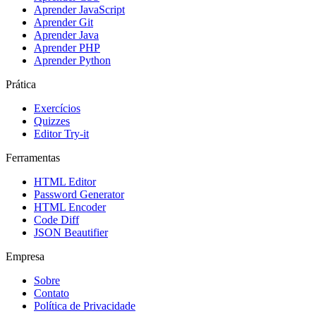
Aprender JavaScript
Aprender Git
Aprender Java
Aprender PHP
Aprender Python
Prática
Exercícios
Quizzes
Editor Try-it
Ferramentas
HTML Editor
Password Generator
HTML Encoder
Code Diff
JSON Beautifier
Empresa
Sobre
Contato
Política de Privacidade