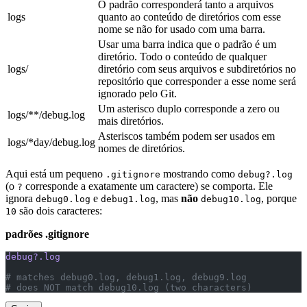
O padrão corresponderá tanto a arquivos
logs
quanto ao conteúdo de diretórios com esse
nome se não for usado com uma barra.
Usar uma barra indica que o padrão é um
diretório. Todo o conteúdo de qualquer
logs/
diretório com seus arquivos e subdiretórios no
repositório que corresponder a esse nome será
ignorado pelo Git.
Um asterisco duplo corresponde a zero ou
logs/**/debug.log
mais diretórios.
Asteriscos também podem ser usados em
logs/*day/debug.log
nomes de diretórios.
Aqui está um pequeno
mostrando como
.gitignore
debug?.log
(o
corresponde a exatamente um caractere) se comporta. Ele
?
ignora
e
, mas
não
, porque
debug0.log
debug1.log
debug10.log
são dois caracteres:
10
padrões .gitignore
debug?.log
# matches debug0.log, debug1.log, debug9.log
# does NOT match debug10.log (two characters)