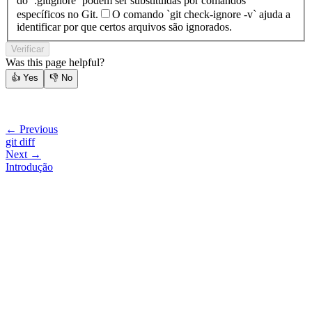
do `.gitignore` podem ser substituídas por comandos
específicos no Git.
O comando `git check-ignore -v` ajuda a
identificar por que certos arquivos são ignorados.
Verificar
Was this page helpful?
👍
Yes
👎
No
← Previous
git diff
Next →
Introdução