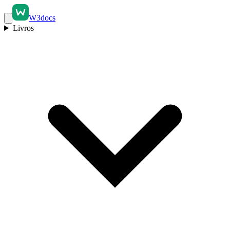
W3docs
Livros