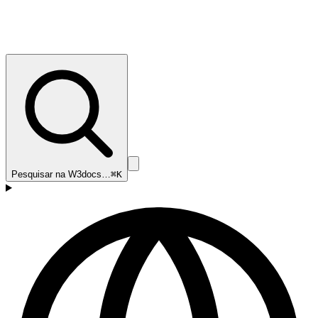
Pesquisar na W3docs…
⌘K