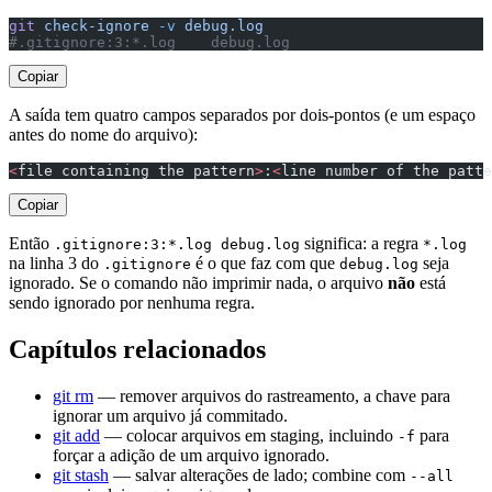
git
 check-ignore
 -v
 debug.log
#.gitignore:3:*.log    debug.log
Copiar
A saída tem quatro campos separados por dois-pontos (e um espaço
antes do nome do arquivo):
<
file containing the pattern
>
:
<
line number of the patte
Copiar
Então
significa: a regra
.gitignore:3:*.log debug.log
*.log
na linha 3 do
é o que faz com que
seja
.gitignore
debug.log
ignorado. Se o comando não imprimir nada, o arquivo
não
está
sendo ignorado por nenhuma regra.
Capítulos relacionados
git rm
— remover arquivos do rastreamento, a chave para
ignorar um arquivo já commitado.
git add
— colocar arquivos em staging, incluindo
para
-f
forçar a adição de um arquivo ignorado.
git stash
— salvar alterações de lado; combine com
--all