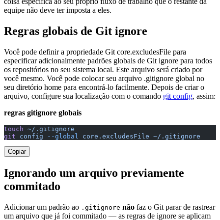
coisa específica ao seu próprio fluxo de trabalho que o restante da
equipe não deve ter imposta a eles.
Regras globais de Git ignore
Você pode definir a propriedade Git core.excludesFile para
especificar adicionalmente padrões globais de Git ignore para todos
os repositórios no seu sistema local. Este arquivo será criado por
você mesmo. Você pode colocar seu arquivo .gitignore global no
seu diretório home para encontrá-lo facilmente. Depois de criar o
arquivo, configure sua localização com o comando
git config
, assim:
regras gitignore globais
touch
 ~/.gitignore
git
 config
 --global
 core.excludesFile
 ~/.gitignore
Copiar
Ignorando um arquivo previamente
commitado
Adicionar um padrão ao
não
faz o Git parar de rastrear
.gitignore
um arquivo que já foi commitado — as regras de ignore se aplicam