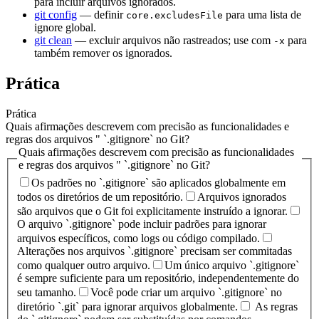
para incluir arquivos ignorados.
git config
— definir
para uma lista de
core.excludesFile
ignore global.
git clean
— excluir arquivos não rastreados; use com
para
-x
também remover os ignorados.
Prática
Prática
Quais afirmações descrevem com precisão as funcionalidades e
regras dos arquivos " `.gitignore` no Git?
Quais afirmações descrevem com precisão as funcionalidades
e regras dos arquivos " `.gitignore` no Git?
Os padrões no `.gitignore` são aplicados globalmente em
todos os diretórios de um repositório.
Arquivos ignorados
são arquivos que o Git foi explicitamente instruído a ignorar.
O arquivo `.gitignore` pode incluir padrões para ignorar
arquivos específicos, como logs ou código compilado.
Alterações nos arquivos `.gitignore` precisam ser commitadas
como qualquer outro arquivo.
Um único arquivo `.gitignore`
é sempre suficiente para um repositório, independentemente do
seu tamanho.
Você pode criar um arquivo `.gitignore` no
diretório `.git` para ignorar arquivos globalmente.
As regras