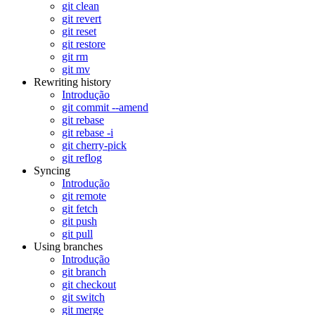
git clean
git revert
git reset
git restore
git rm
git mv
Rewriting history
Introdução
git commit --amend
git rebase
git rebase -i
git cherry-pick
git reflog
Syncing
Introdução
git remote
git fetch
git push
git pull
Using branches
Introdução
git branch
git checkout
git switch
git merge