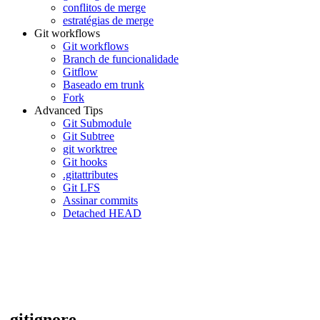
conflitos de merge
estratégias de merge
Git workflows
Git workflows
Branch de funcionalidade
Gitflow
Baseado em trunk
Fork
Advanced Tips
Git Submodule
Git Subtree
git worktree
Git hooks
.gitattributes
Git LFS
Assinar commits
Detached HEAD
.gitignore