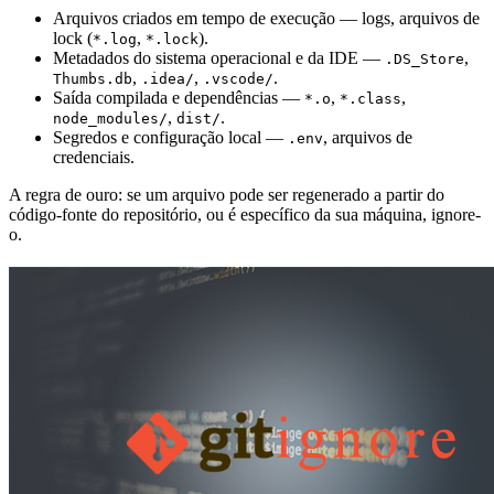
Arquivos criados em tempo de execução — logs, arquivos de
lock (
,
).
*.log
*.lock
Metadados do sistema operacional e da IDE —
,
.DS_Store
,
,
.
Thumbs.db
.idea/
.vscode/
Saída compilada e dependências —
,
,
*.o
*.class
,
.
node_modules/
dist/
Segredos e configuração local —
, arquivos de
.env
credenciais.
A regra de ouro: se um arquivo pode ser regenerado a partir do
código-fonte do repositório, ou é específico da sua máquina, ignore-
o.