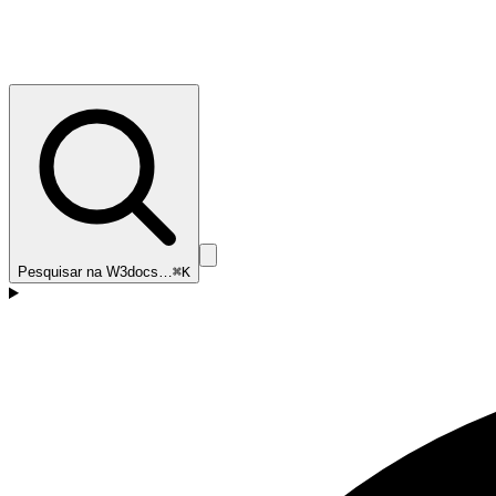
Pesquisar na W3docs…
⌘K