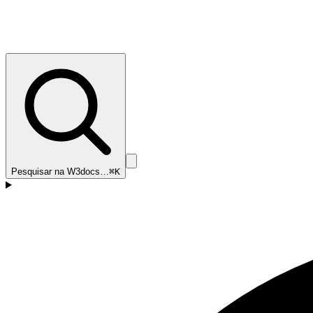
Pesquisar na W3docs…
⌘K