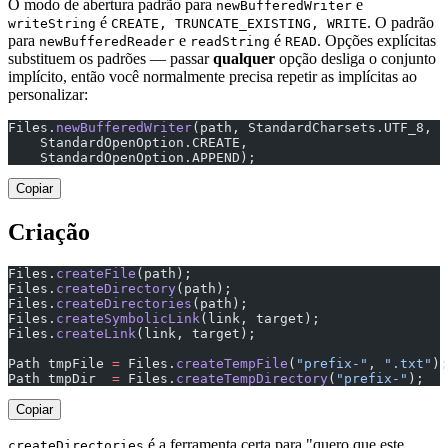
O modo de abertura padrão para
e
newBufferedWriter
é
. O padrão
writeString
CREATE, TRUNCATE_EXISTING, WRITE
para
e
é
. Opções explícitas
newBufferedReader
readString
READ
substituem os padrões — passar
qualquer
opção desliga o conjunto
implícito, então você normalmente precisa repetir as implícitas ao
personalizar:
Files.
newBufferedWriter
(path, StandardCharsets.UTF_8,
    StandardOpenOption.CREATE,
    StandardOpenOption.APPEND);                        
Copiar
Criação
Files.
createFile
(path);                                
Files.
createDirectory
(path);                           
Files.
createDirectories
(path);                         
Files.
createSymbolicLink
(link, target);
Files.
createLink
(link, target);                        
Path tmpFile 
=
 Files.
createTempFile
(
"prefix-"
, 
".txt"
);
Path tmpDir  
=
 Files.
createTempDirectory
(
"prefix-"
);
Copiar
é a ferramenta certa para "quero que este
createDirectories