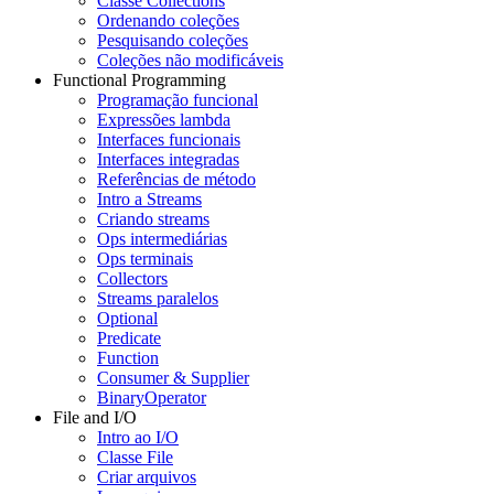
Classe Collections
Ordenando coleções
Pesquisando coleções
Coleções não modificáveis
Functional Programming
Programação funcional
Expressões lambda
Interfaces funcionais
Interfaces integradas
Referências de método
Intro a Streams
Criando streams
Ops intermediárias
Ops terminais
Collectors
Streams paralelos
Optional
Predicate
Function
Consumer & Supplier
BinaryOperator
File and I/O
Intro ao I/O
Classe File
Criar arquivos