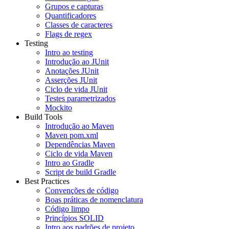
Grupos e capturas
Quantificadores
Classes de caracteres
Flags de regex
Testing
Intro ao testing
Introdução ao JUnit
Anotações JUnit
Asserções JUnit
Ciclo de vida JUnit
Testes parametrizados
Mockito
Build Tools
Introdução ao Maven
Maven pom.xml
Dependências Maven
Ciclo de vida Maven
Intro ao Gradle
Script de build Gradle
Best Practices
Convenções de código
Boas práticas de nomenclatura
Código limpo
Princípios SOLID
Intro aos padrões de projeto