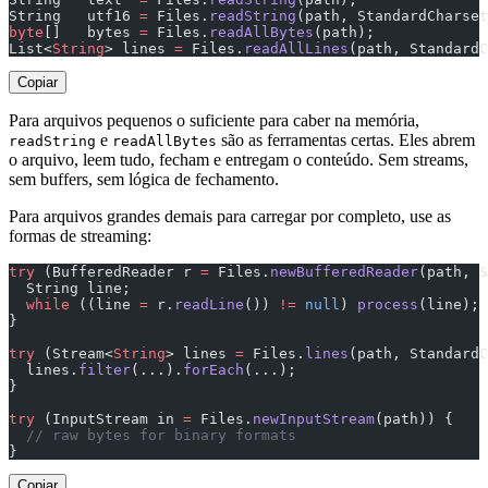
String   utf16 
=
 Files.
readString
(path, StandardCharset
byte
[]   bytes 
=
 Files.
readAllBytes
(path);
List<
String
> lines 
=
 Files.
readAllLines
(path, StandardC
Copiar
Para arquivos pequenos o suficiente para caber na memória,
e
são as ferramentas certas. Eles abrem
readString
readAllBytes
o arquivo, leem tudo, fecham e entregam o conteúdo. Sem streams,
sem buffers, sem lógica de fechamento.
Para arquivos grandes demais para carregar por completo, use as
formas de streaming:
try
 (BufferedReader r 
=
 Files.
newBufferedReader
(path, S
  String line;
  while
 ((line 
=
 r.
readLine
()) 
!=
 null
) 
process
(line);
}
try
 (Stream<
String
> lines 
=
 Files.
lines
(path, StandardC
  lines.
filter
(...).
forEach
(...);                      
}
try
 (InputStream in 
=
 Files.
newInputStream
(path)) {
  // raw bytes for binary formats
}
Copiar