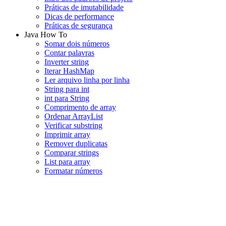
Práticas de imutabilidade
Dicas de performance
Práticas de segurança
Java How To
Somar dois números
Contar palavras
Inverter string
Iterar HashMap
Ler arquivo linha por linha
String para int
int para String
Comprimento de array
Ordenar ArrayList
Verificar substring
Imprimir array
Remover duplicatas
Comparar strings
List para array
Formatar números