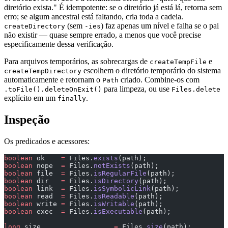
diretório exista." É idempotente: se o diretório já está lá, retorna sem
erro; se algum ancestral está faltando, cria toda a cadeia.
(sem
) faz apenas um nível e falha se o pai
createDirectory
-ies
não existir — quase sempre errado, a menos que você precise
especificamente dessa verificação.
Para arquivos temporários, as sobrecargas de
e
createTempFile
escolhem o diretório temporário do sistema
createTempDirectory
automaticamente e retornam o
criado. Combine-os com
Path
para limpeza, ou use
.toFile().deleteOnExit()
Files.delete
explícito em um
.
finally
Inspeção
Os predicados e acessores:
boolean
 ok    
=
 Files.
exists
(path);
boolean
 nope  
=
 Files.
notExists
(path);                 
boolean
 file  
=
 Files.
isRegularFile
(path);
boolean
 dir   
=
 Files.
isDirectory
(path);
boolean
 link  
=
 Files.
isSymbolicLink
(path);
boolean
 read  
=
 Files.
isReadable
(path);
boolean
 write 
=
 Files.
isWritable
(path);
boolean
 exec  
=
 Files.
isExecutable
(path);
long
 size                  
=
 Files.
size
(path);         