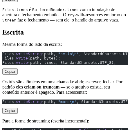
é
com a tubulação de
Files.lines
BufferedReader.lines
abertura e fechamento embutida. O
-with-resources em torno do
try
faz o fechamento — sem ele, o handle do arquivo vaza.
Stream
Escrita
Mesma forma do lado da escrita:
Files.
writeString
(path, 
"hello
\n
"
, StandardCharsets.UTF
Files.
write
(path, bytes);                              
Files.
write
(path, lines, StandardCharsets.UTF_8);      
Copiar
Os três são atômicos em uma chamada: abrir, escrever, fechar. Por
padrão eles
criam ou truncam
— se o arquivo existia, seu
conteúdo anterior é apagado. Para acrescentar:
Files.
writeString
(path, 
"more
\n
"
, StandardCharsets.UTF_
Copiar
Para a forma de streaming (escrita incremental):