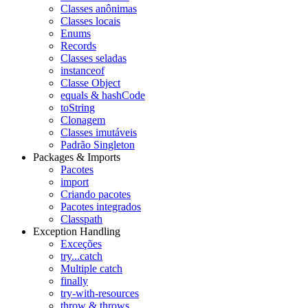
Classes anônimas
Classes locais
Enums
Records
Classes seladas
instanceof
Classe Object
equals & hashCode
toString
Clonagem
Classes imutáveis
Padrão Singleton
Packages & Imports
Pacotes
import
Criando pacotes
Pacotes integrados
Classpath
Exception Handling
Exceções
try...catch
Multiple catch
finally
try-with-resources
throw & throws