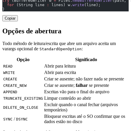
try
 (BufferedWriter w 
=
 Files.
newBufferedWriter
(path, S
  for
 (String line 
:
 lines) w.
write
(line);
}
Copiar
Opções de abertura
Todo método de leitura/escrita que abre um arquivo aceita um
varargs opcional de
:
StandardOpenOption
Opção
Significado
Abrir para leitura
READ
Abrir para escrita
WRITE
Criar se ausente; não fazer nada se presente
CREATE
Criar se ausente;
falhar
se presente
CREATE_NEW
Escritas vão para o final do arquivo
APPEND
Limpar conteúdo ao abrir
TRUNCATE_EXISTING
Excluir quando o canal fechar (arquivos
DELETE_ON_CLOSE
temporários)
Bloquear escritas até o SO confirmar que os
/
SYNC
DSYNC
dados estão no disco