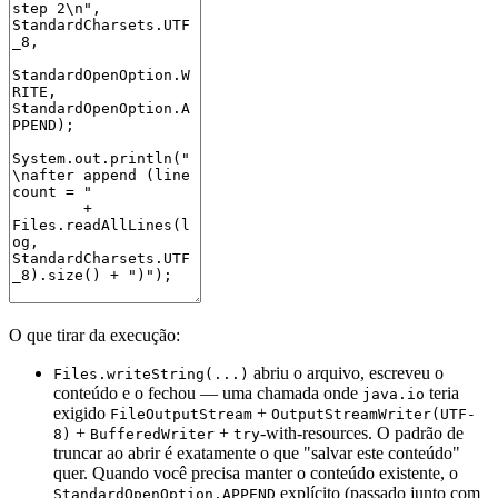
O que tirar da execução:
abriu o arquivo, escreveu o
Files.writeString(...)
conteúdo e o fechou — uma chamada onde
teria
java.io
exigido
+
FileOutputStream
OutputStreamWriter(UTF-
+
+
-with-resources. O padrão de
8)
BufferedWriter
try
truncar ao abrir é exatamente o que "salvar este conteúdo"
quer. Quando você precisa manter o conteúdo existente, o
explícito (passado junto com
StandardOpenOption.APPEND