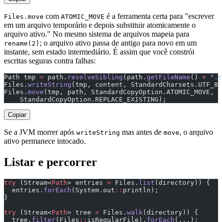
com
é a ferramenta certa para "escrever
Files.move
ATOMIC_MOVE
em um arquivo temporário e depois substituir atomicamente o
arquivo ativo." No mesmo sistema de arquivos mapeia para
; o arquivo ativo passa de antigo para novo em um
rename(2)
instante, sem estado intermediário. É assim que você constrói
escritas seguras contra falhas:
Path tmp 
=
 path.
resolveSibling
(path.
getFileName
() 
+
 ".t
Files.
writeString
(tmp, content, StandardCharsets.UTF_8)
Files.
move
(tmp, path, StandardCopyOption.ATOMIC_MOVE,
    StandardCopyOption.REPLACE_EXISTING);
Copiar
Se a JVM morrer após
mas antes de
, o arquivo
writeString
move
ativo permanece intocado.
Listar e percorrer
try
 (Stream<
Path
> entries 
=
 Files.
list
(directory)) {
  entries.
forEach
(System.out
::
println);                
}
try
 (Stream<
Path
> tree 
=
 Files.
walk
(directory)) {
  tree.
filter
(Files
::
isRegularFile).
forEach
(...);      