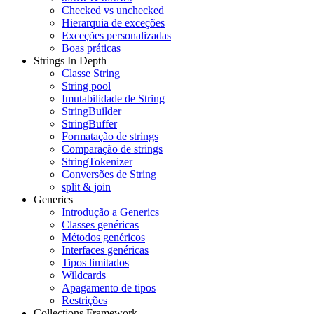
Checked vs unchecked
Hierarquia de exceções
Exceções personalizadas
Boas práticas
Strings In Depth
Classe String
String pool
Imutabilidade de String
StringBuilder
StringBuffer
Formatação de strings
Comparação de strings
StringTokenizer
Conversões de String
split & join
Generics
Introdução a Generics
Classes genéricas
Métodos genéricos
Interfaces genéricas
Tipos limitados
Wildcards
Apagamento de tipos
Restrições
Collections Framework