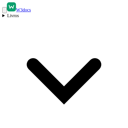
W3docs
Livros