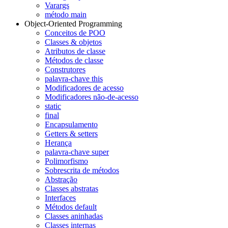
Varargs
método main
Object-Oriented Programming
Conceitos de POO
Classes & objetos
Atributos de classe
Métodos de classe
Construtores
palavra-chave this
Modificadores de acesso
Modificadores não-de-acesso
static
final
Encapsulamento
Getters & setters
Herança
palavra-chave super
Polimorfismo
Sobrescrita de métodos
Abstração
Classes abstratas
Interfaces
Métodos default
Classes aninhadas
Classes internas