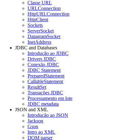
Classe URL
URLConnection
HttpURLConnection
HttpClient
Sockets
ServerSocket
DatagramSocket
InetAddress
JDBC and Databases
Introdução ao JDBC
Drivers JDBC
Conexão JDBC
JDBC Statement
PreparedStatement
CallableStatement
ResultSet
Transações JDBC
Processamento em lote
JDBC metadata
JSON and XML
Introdução ao JSON
Jackson
Gson
Intro ao XML
DOM parser