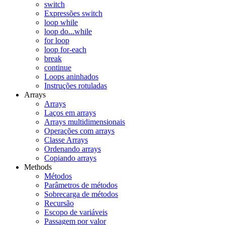
switch
Expressões switch
loop while
loop do...while
for loop
loop for-each
break
continue
Loops aninhados
Instruções rotuladas
Arrays
Arrays
Laços em arrays
Arrays multidimensionais
Operações com arrays
Classe Arrays
Ordenando arrays
Copiando arrays
Methods
Métodos
Parâmetros de métodos
Sobrecarga de métodos
Recursão
Escopo de variáveis
Passagem por valor