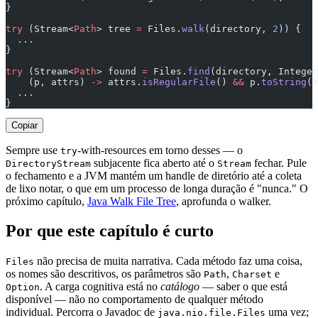
}
try
 (Stream<
Path
> tree 
=
 Files.
walk
(directory, 
2
)) {   
  ...
}
try
 (Stream<
Path
> found 
=
 Files.
find
(directory, Integer
    (p, attrs) 
->
 attrs.
isRegularFile
() 
&&
 p.
toString
()
  ...
}
Copiar
Sempre use
-with-resources em torno desses — o
try
subjacente fica aberto até o
fechar. Pule
DirectoryStream
Stream
o fechamento e a JVM mantém um handle de diretório até a coleta
de lixo notar, o que em um processo de longa duração é "nunca." O
próximo capítulo,
Java Walk File Tree
, aprofunda o walker.
Por que este capítulo é curto
não precisa de muita narrativa. Cada método faz uma coisa,
Files
os nomes são descritivos, os parâmetros são
,
e
Path
Charset
. A carga cognitiva está no
catálogo
— saber o que está
Option
disponível — não no comportamento de qualquer método
individual. Percorra o Javadoc de
uma vez;
java.nio.file.Files