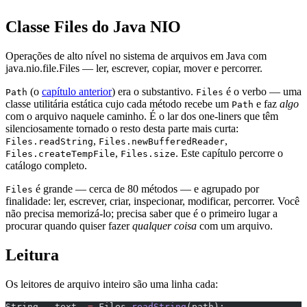
Classe Files do Java NIO
Operações de alto nível no sistema de arquivos em Java com
java.nio.file.Files — ler, escrever, copiar, mover e percorrer.
(o
capítulo anterior
) era o substantivo.
é o verbo — uma
Path
Files
classe utilitária estática cujo cada método recebe um
e faz
algo
Path
com o arquivo naquele caminho. É o lar dos one-liners que têm
silenciosamente tornado o resto desta parte mais curta:
,
,
Files.readString
Files.newBufferedReader
,
. Este capítulo percorre o
Files.createTempFile
Files.size
catálogo completo.
é grande — cerca de 80 métodos — e agrupado por
Files
finalidade: ler, escrever, criar, inspecionar, modificar, percorrer. Você
não precisa memorizá-lo; precisa saber que é o primeiro lugar a
procurar quando quiser fazer
qualquer coisa
com um arquivo.
Leitura
Os leitores de arquivo inteiro são uma linha cada:
String   text  
=
 Files.
readString
(path);               