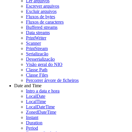
Ler arquivos
Escrever arquivos
Excluir arquivos
Fluxos de bytes
Fluxos de caracteres
Buffered streams
Data streams
PrintWriter
Scanner
PrintStream
Serialização
Desserialização
Visão geral do NIO
Classe Path
Classe Files
Percorrer árvore de ficheiros
Date and Time
Intro a data e hora
LocalDate
LocalTime
LocalDateTime
ZonedDateTime
Instant
Duration
Period