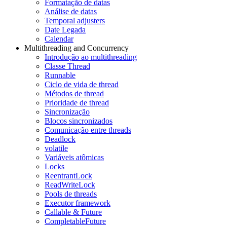
Formatação de datas
Análise de datas
Temporal adjusters
Date Legada
Calendar
Multithreading and Concurrency
Introdução ao multithreading
Classe Thread
Runnable
Ciclo de vida de thread
Métodos de thread
Prioridade de thread
Sincronização
Blocos sincronizados
Comunicação entre threads
Deadlock
volatile
Variáveis atômicas
Locks
ReentrantLock
ReadWriteLock
Pools de threads
Executor framework
Callable & Future
CompletableFuture