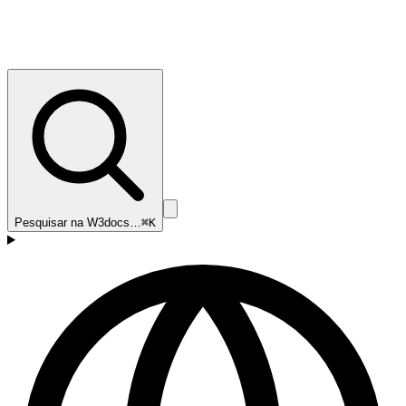
Pesquisar na W3docs…
⌘K