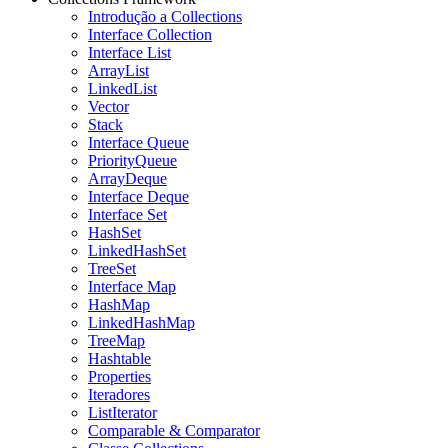
Introdução a Collections
Interface Collection
Interface List
ArrayList
LinkedList
Vector
Stack
Interface Queue
PriorityQueue
ArrayDeque
Interface Deque
Interface Set
HashSet
LinkedHashSet
TreeSet
Interface Map
HashMap
LinkedHashMap
TreeMap
Hashtable
Properties
Iteradores
ListIterator
Comparable & Comparator