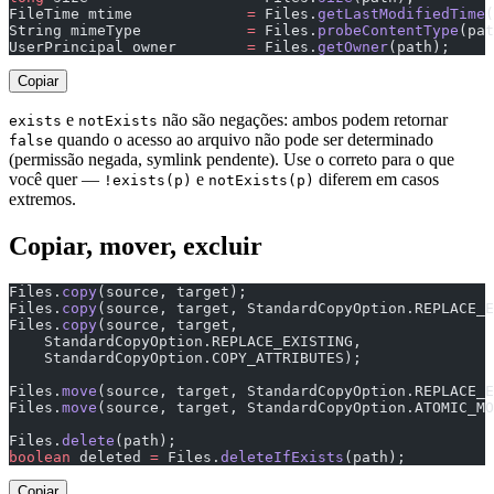
FileTime mtime             
=
 Files.
getLastModifiedTime
(
String mimeType            
=
 Files.
probeContentType
(pat
UserPrincipal owner        
=
 Files.
getOwner
(path);
Copiar
e
não são negações: ambos podem retornar
exists
notExists
quando o acesso ao arquivo não pode ser determinado
false
(permissão negada, symlink pendente). Use o correto para o que
você quer —
e
diferem em casos
!exists(p)
notExists(p)
extremos.
Copiar, mover, excluir
Files.
copy
(source, target);                            
Files.
copy
(source, target, StandardCopyOption.REPLACE_E
Files.
copy
(source, target,
    StandardCopyOption.REPLACE_EXISTING,
    StandardCopyOption.COPY_ATTRIBUTES);               
Files.
move
(source, target, StandardCopyOption.REPLACE_E
Files.
move
(source, target, StandardCopyOption.ATOMIC_MO
Files.
delete
(path);                                    
boolean
 deleted 
=
 Files.
deleteIfExists
(path);          
Copiar