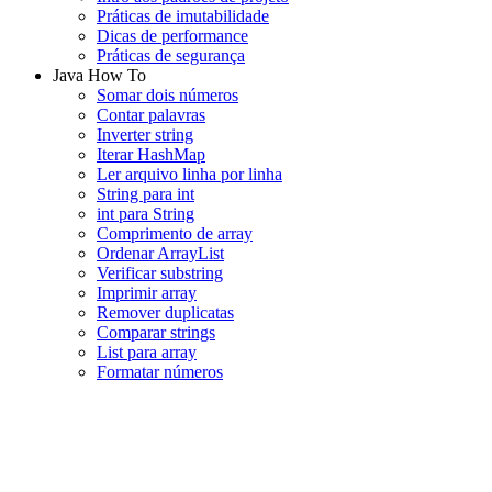
Práticas de imutabilidade
Dicas de performance
Práticas de segurança
Java How To
Somar dois números
Contar palavras
Inverter string
Iterar HashMap
Ler arquivo linha por linha
String para int
int para String
Comprimento de array
Ordenar ArrayList
Verificar substring
Imprimir array
Remover duplicatas
Comparar strings
List para array
Formatar números