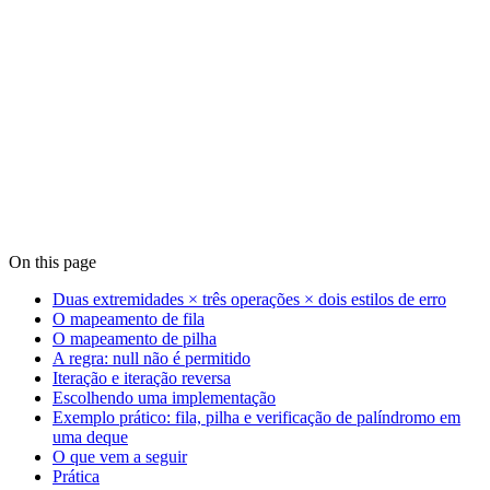
On this page
Duas extremidades × três operações × dois estilos de erro
O mapeamento de fila
O mapeamento de pilha
A regra: null não é permitido
Iteração e iteração reversa
Escolhendo uma implementação
Exemplo prático: fila, pilha e verificação de palíndromo em
uma deque
O que vem a seguir
Prática