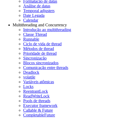
Formatação de datas
Análise de datas
Temporal adjusters
Date Legada
Calendar
Multithreading and Concurrency
Introdução ao multithreading
Classe Thread
Runnable
Ciclo de vida de thread
Métodos de thread
Prioridade de thread
Sincronização
Blocos sincronizados
Comunicação entre threads
Deadlock
volatile
Variáveis atômicas
Locks
ReentrantLock
ReadWriteLock
Pools de threads
Executor framework
Callable & Future
CompletableFuture