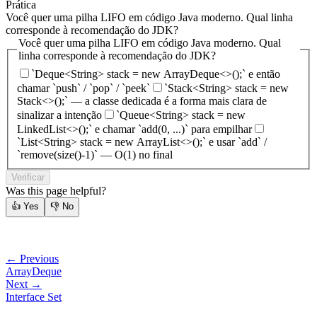
Prática
Você quer uma pilha LIFO em código Java moderno. Qual linha
corresponde à recomendação do JDK?
Você quer uma pilha LIFO em código Java moderno. Qual
linha corresponde à recomendação do JDK?
`Deque<String> stack = new ArrayDeque<>();` e então
chamar `push` / `pop` / `peek`
`Stack<String> stack = new
Stack<>();` — a classe dedicada é a forma mais clara de
sinalizar a intenção
`Queue<String> stack = new
LinkedList<>();` e chamar `add(0, ...)` para empilhar
`List<String> stack = new ArrayList<>();` e usar `add` /
`remove(size()-1)` — O(1) no final
Verificar
Was this page helpful?
👍
Yes
👎
No
← Previous
ArrayDeque
Next →
Interface Set