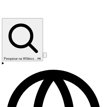
Pesquisar na W3docs…
⌘K