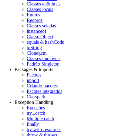
Classes anônimas
Classes locais
Enums
Records
Classes seladas
instanceof
Classe Object
equals & hashCode
toString
Clonagem
Classes imutáveis
Padrão Singleton
Packages & Imports
Pacotes
import
Criando pacotes
Pacotes integrados
Classpath
Exception Handling
Exceções
try...catch
Multiple catch
finally
try-with-resources
throw & throws