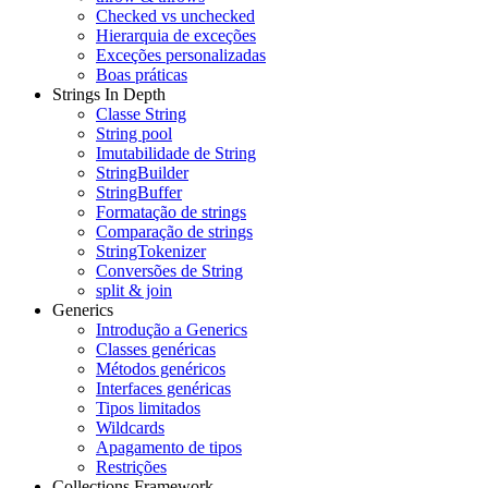
Checked vs unchecked
Hierarquia de exceções
Exceções personalizadas
Boas práticas
Strings In Depth
Classe String
String pool
Imutabilidade de String
StringBuilder
StringBuffer
Formatação de strings
Comparação de strings
StringTokenizer
Conversões de String
split & join
Generics
Introdução a Generics
Classes genéricas
Métodos genéricos
Interfaces genéricas
Tipos limitados
Wildcards
Apagamento de tipos
Restrições
Collections Framework