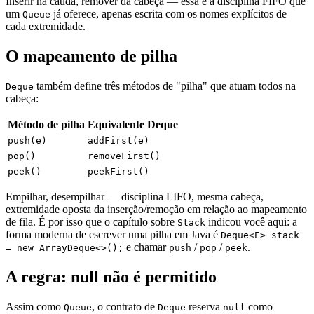
Inserir na cauda, remover da cabeça — essa é a disciplina FIFO que
um
já oferece, apenas escrita com os nomes explícitos de
Queue
cada extremidade.
O mapeamento de pilha
também define três métodos de "pilha" que atuam todos na
Deque
cabeça:
Método de pilha
Equivalente Deque
push(e)
addFirst(e)
pop()
removeFirst()
peek()
peekFirst()
Empilhar, desempilhar — disciplina LIFO, mesma cabeça,
extremidade oposta da inserção/remoção em relação ao mapeamento
de fila. É por isso que o capítulo sobre
indicou você aqui: a
Stack
forma moderna de escrever uma pilha em Java é
Deque<E> stack
e chamar
/
/
.
= new ArrayDeque<>();
push
pop
peek
A regra: null não é permitido
Assim como
, o contrato de
reserva
como
Queue
Deque
null