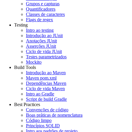
Grupos e capturas
Quantificadores
Classes de caracteres
Flags de regex
Testing
Intro ao testing
Introdução ao JUnit
Anotações JUnit
Asserções JUnit
Ciclo de vida JUnit
Testes parametrizados
Mockito
Build Tools
Introdução ao Maven
Maven pom.xml
Dependências Maven
Ciclo de vida Maven
Intro ao Gradle
Script de build Gradle
Best Practices
Convenções de código
Boas práticas de nomenclatura
Código limpo
Princípios SOLID
Intro aos padrões de projeto