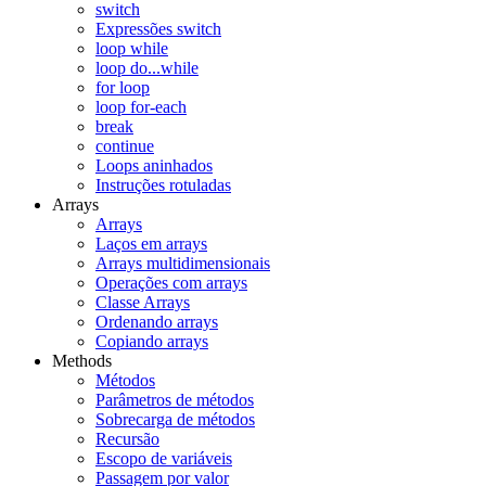
switch
Expressões switch
loop while
loop do...while
for loop
loop for-each
break
continue
Loops aninhados
Instruções rotuladas
Arrays
Arrays
Laços em arrays
Arrays multidimensionais
Operações com arrays
Classe Arrays
Ordenando arrays
Copiando arrays
Methods
Métodos
Parâmetros de métodos
Sobrecarga de métodos
Recursão
Escopo de variáveis
Passagem por valor