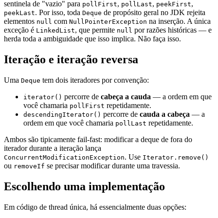
sentinela de "vazio" para
,
,
,
pollFirst
pollLast
peekFirst
. Por isso, toda
de propósito geral no JDK rejeita
peekLast
Deque
elementos
com
na inserção. A única
null
NullPointerException
exceção é
, que permite
por razões históricas — e
LinkedList
null
herda toda a ambiguidade que isso implica. Não faça isso.
Iteração e iteração reversa
Uma
tem dois iteradores por convenção:
Deque
percorre de
cabeça a cauda
— a ordem em que
iterator()
você chamaria
repetidamente.
pollFirst
percorre de
cauda a cabeça
— a
descendingIterator()
ordem em que você chamaria
repetidamente.
pollLast
Ambos são tipicamente fail-fast: modificar a deque de fora do
iterador durante a iteração lança
. Use
ConcurrentModificationException
Iterator.remove()
ou
se precisar modificar durante uma travessia.
removeIf
Escolhendo uma implementação
Em código de thread única, há essencialmente duas opções: