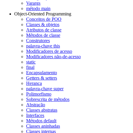
Varargs
método main
Object-Oriented Programming
Conceitos de POO
Classes & objetos
Atributos de classe
Métodos de classe
Construtores
palavra-chave this
Modificadores de acesso
Modificadores não-de-acesso
static
final
Encapsulamento
Getters & setters
Herança
palavra-chave super
Polimorfismo
Sobrescrita de métodos
Abstração
Classes abstratas
Interfaces
Métodos default
Classes aninhadas
Classes internas