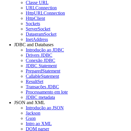
Classe URL
URLConnection
HttpURLConnection
HttpClient
Sockets
ServerSocket
DatagramSocket
InetAddress
JDBC and Databases
Introdução ao JDBC
Drivers JDBC
Conexão JDBC
JDBC Statement
PreparedStatement
CallableStatement
ResultSet
Transações JDBC
Processamento em lote
JDBC metadata
JSON and XML
Introdução ao JSON
Jackson
Gson
Intro ao XML
DOM parser