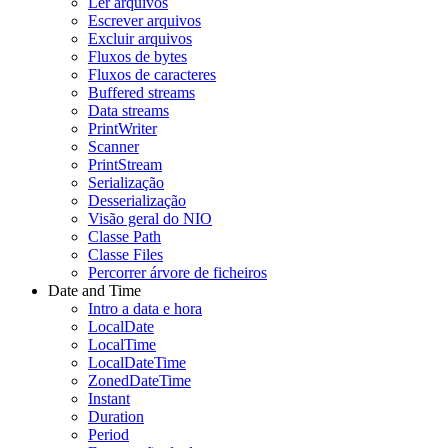
Ler arquivos
Escrever arquivos
Excluir arquivos
Fluxos de bytes
Fluxos de caracteres
Buffered streams
Data streams
PrintWriter
Scanner
PrintStream
Serialização
Desserialização
Visão geral do NIO
Classe Path
Classe Files
Percorrer árvore de ficheiros
Date and Time
Intro a data e hora
LocalDate
LocalTime
LocalDateTime
ZonedDateTime
Instant
Duration
Period