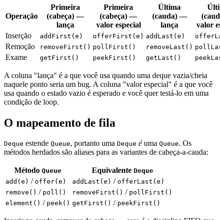
Primeira
Primeira
Última
Últ
Operação
(cabeça) —
(cabeça) —
(cauda) —
(cau
lança
valor especial
lança
valor e
Inserção
addFirst(e)
offerFirst(e)
addLast(e)
offerL
Remoção
removeFirst()
pollFirst()
removeLast()
pollLa
Exame
getFirst()
peekFirst()
getLast()
peekLa
A coluna "lança" é a que você usa quando uma deque vazia/cheia
naquele ponto seria um bug. A coluna "valor especial" é a que você
usa quando o estado vazio é esperado e você quer testá-lo em uma
condição de loop.
O mapeamento de fila
estende
, portanto uma
é
uma
. Os
Deque
Queue
Deque
Queue
métodos herdados são aliases para as variantes de cabeça-a-cauda:
Método
Equivalente
Queue
Deque
/
/
add(e)
offer(e)
addLast(e)
offerLast(e)
/
/
remove()
poll()
removeFirst()
pollFirst()
/
/
element()
peek()
getFirst()
peekFirst()