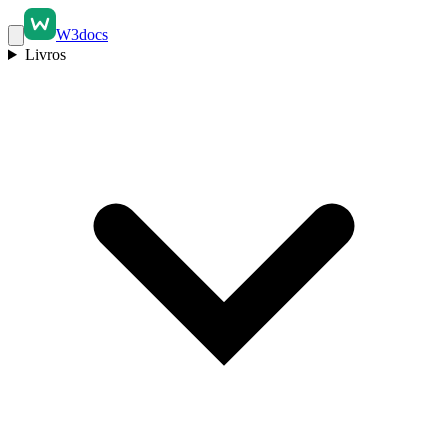
W3docs
Livros