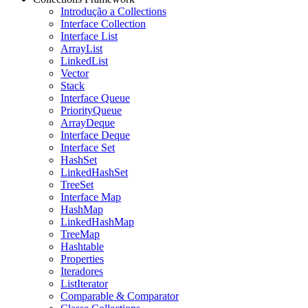
Introdução a Collections
Interface Collection
Interface List
ArrayList
LinkedList
Vector
Stack
Interface Queue
PriorityQueue
ArrayDeque
Interface Deque
Interface Set
HashSet
LinkedHashSet
TreeSet
Interface Map
HashMap
LinkedHashMap
TreeMap
Hashtable
Properties
Iteradores
ListIterator
Comparable & Comparator