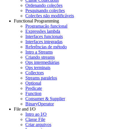
Classe Collections
Ordenando coleções
Pesquisando coleções
Coleções não modificáveis
Functional Programming
Programação funcional
Expressões lambda
Interfaces funcionais
Interfaces integradas
Referências de método
Intro a Streams
Criando streams
Ops intermediárias
Ops terminais
Collectors
Streams paralelos
Optional
Predicate
Function
Consumer & Supplier
BinaryOperator
File and I/O
Intro ao I/O
Classe File
Criar arquivos