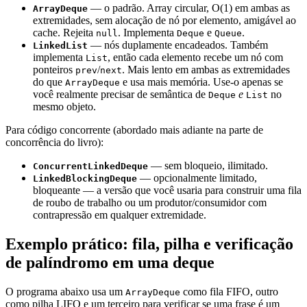
— o padrão. Array circular, O(1) em ambas as
ArrayDeque
extremidades, sem alocação de nó por elemento, amigável ao
cache. Rejeita
. Implementa
e
.
null
Deque
Queue
— nós duplamente encadeados. Também
LinkedList
implementa
, então cada elemento recebe um nó com
List
ponteiros
/
. Mais lento em ambas as extremidades
prev
next
do que
e usa mais memória. Use-o apenas se
ArrayDeque
você realmente precisar de semântica de
e
no
Deque
List
mesmo objeto.
Para código concorrente (abordado mais adiante na parte de
concorrência do livro):
— sem bloqueio, ilimitado.
ConcurrentLinkedDeque
— opcionalmente limitado,
LinkedBlockingDeque
bloqueante — a versão que você usaria para construir uma fila
de roubo de trabalho ou um produtor/consumidor com
contrapressão em qualquer extremidade.
Exemplo prático: fila, pilha e verificação
de palíndromo em uma deque
O programa abaixo usa um
como fila FIFO, outro
ArrayDeque
como pilha LIFO e um terceiro para verificar se uma frase é um