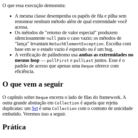
O que essa execução demonstra:
A mesma classe desempenha os papéis de fila e pilha sem
renomear nenhum método além de qual extremidade você
acessa.
Os métodos de "retorno de valor especial" produzem
silenciosamente
para o caso vazio; os métodos de
null
"lança" levantam
. Escolha com
NoSuchElementException
base em se o estado vazio é esperado ou é um bug.
A verificação de palíndromo usa
ambas as extremidades no
mesmo loop
—
e
juntos. Esse é o
pollFirst
pollLast
padrão de acesso que apenas uma
oferece com
Deque
eficiência.
O que vem a seguir
O capítulo sobre
encerra o lado de filas do framework. A
Deque
outra grande abstração em
é aquela que rejeita
Collection
duplicatas: um
Set
é uma
com o contrato de unicidade
Collection
embutido. Veremos isso a seguir.
Prática