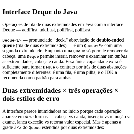
Interface Deque do Java
Operações de fila de duas extremidades em Java com a interface
Deque — addFirst, addLast, pollFirst, pollLast.
— pronunciado "deck," abreviação de
double-ended
Deque<E>
queue
(fila de duas extremidades) — é um
com uma
Queue<E>
segunda extremidade. Enquanto uma
só permite remover da
Queue
cabeça, uma
permite inserir, remover e examinar em
ambas
Deque
as extremidades, cabeça e cauda. Essa única capacidade extra é
suficiente para tornar
o contrato por trás de duas abstrações
Deque
completamente diferentes: é uma fila, é uma pilha, e o JDK a
recomenda como padrão para ambas.
Duas extremidades × três operações ×
dois estilos de erro
A interface parece intimidadora no início porque cada operação
aparece em
doze
formas — cabeça vs cauda, inserção vs remoção vs
exame, lança exceção vs retorna valor especial. Mas é apenas a
grade 3×2 do
estendida por duas extremidades:
Queue