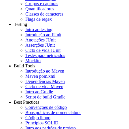
Grupos e capturas
Quantificadores
Classes de caracteres
Flags de regex
Testing
Intro ao testing
Introdução ao JUnit
Anotações JUnit
Asserções JUnit
Ciclo de vida JUnit
Testes parametrizados
Mockito
Build Tools
Introdução ao Maven
Maven pom.xml
Dependências Maven
Ciclo de vida Maven
Intro ao Gradle
Script de build Gradle
Best Practices
Convenções de código
Boas práticas de nomenclatura
Código limpo
Princípios SOLID
Intro aos padrões de projeto