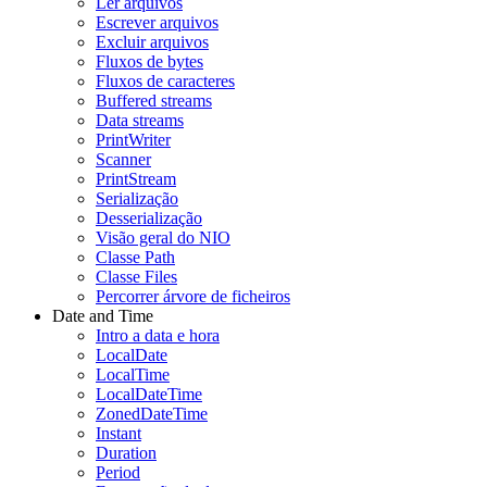
Ler arquivos
Escrever arquivos
Excluir arquivos
Fluxos de bytes
Fluxos de caracteres
Buffered streams
Data streams
PrintWriter
Scanner
PrintStream
Serialização
Desserialização
Visão geral do NIO
Classe Path
Classe Files
Percorrer árvore de ficheiros
Date and Time
Intro a data e hora
LocalDate
LocalTime
LocalDateTime
ZonedDateTime
Instant
Duration
Period