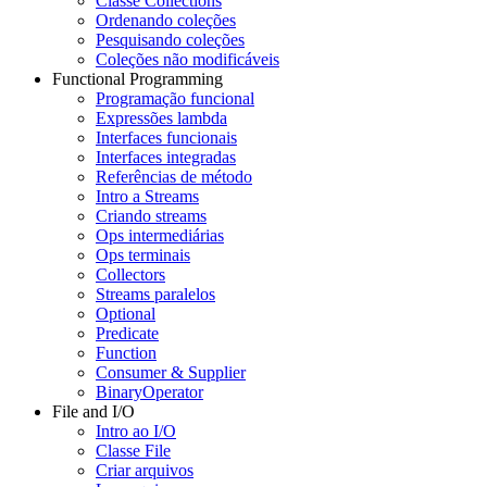
Classe Collections
Ordenando coleções
Pesquisando coleções
Coleções não modificáveis
Functional Programming
Programação funcional
Expressões lambda
Interfaces funcionais
Interfaces integradas
Referências de método
Intro a Streams
Criando streams
Ops intermediárias
Ops terminais
Collectors
Streams paralelos
Optional
Predicate
Function
Consumer & Supplier
BinaryOperator
File and I/O
Intro ao I/O
Classe File
Criar arquivos