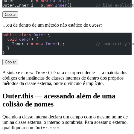
Outer       o 
=
 new
 Outer
();
Outer.Inner i 
=
 o.
new
 Inner
();         
// bind explicit
Copiar
…ou de dentro de um método não estático de
:
Outer
public
 class
 Outer
 {
  void
 demo
() {
    Inner i 
=
 new
 Inner
();             
// implicitly bo
  }
}
Copiar
A sintaxe
é rara e surpreendente — a maioria dos
o.new Inner()
códigos cria instâncias de classes internas de dentro dos próprios
métodos da classe externa, onde o vínculo é implícito.
Outer.this — acessando além de uma
colisão de nomes
Quando a classe interna declara um campo com o mesmo nome de
um na classe externa, o interno o sombreia. Para acessar o externo,
qualifique-o com
:
Outer.this