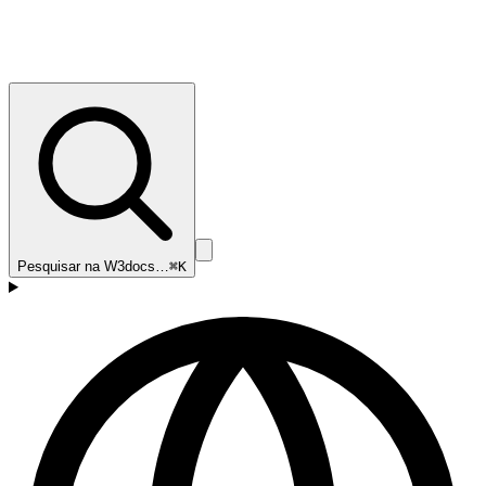
Pesquisar na W3docs…
⌘K