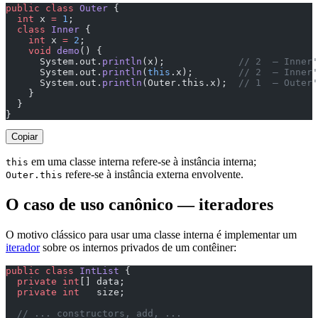
public
 class
 Outer
 {
  int
 x 
=
 1
;
  class
 Inner
 {
    int
 x 
=
 2
;
    void
 demo
() {
      System.out.
println
(x);             
// 2  — Inner'
      System.out.
println
(
this
.x);        
// 2  — Inner'
      System.out.
println
(Outer.this.x);  
// 1  — Outer'
    }
  }
}
Copiar
em uma classe interna refere-se à instância interna;
this
refere-se à instância externa envolvente.
Outer.this
O caso de uso canônico — iteradores
O motivo clássico para usar uma classe interna é implementar um
iterador
sobre os internos privados de um contêiner:
public
 class
 IntList
 {
  private
 int
[] data;
  private
 int
   size;
  // ... constructors, add, ...