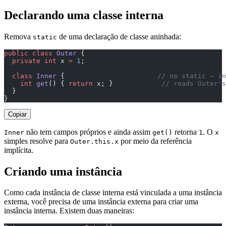
Declarando uma classe interna
Remova
de uma declaração de classe aninhada:
static
public
 class
 Outer
 {
  private
 int
 x 
=
 1
;
  class
 Inner
 {                       
// no static — in
    int
 get
() { 
return
 x; }            
// reads Outer's
  }
}
Copiar
não tem campos próprios e ainda assim
retorna
. O
Inner
get()
1
x
simples resolve para
por meio da referência
Outer.this.x
implícita.
Criando uma instância
Como cada instância de classe interna está vinculada a uma instância
externa, você precisa de uma instância externa para criar uma
instância interna. Existem duas maneiras: