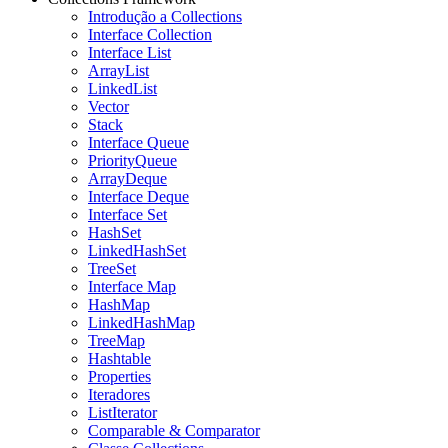
Introdução a Collections
Interface Collection
Interface List
ArrayList
LinkedList
Vector
Stack
Interface Queue
PriorityQueue
ArrayDeque
Interface Deque
Interface Set
HashSet
LinkedHashSet
TreeSet
Interface Map
HashMap
LinkedHashMap
TreeMap
Hashtable
Properties
Iteradores
ListIterator
Comparable & Comparator