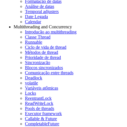
Formatação de datas
Análise de datas
Temporal adjusters
Date Legada
Calendar
Multithreading and Concurrency
Introdução ao multithreading
Classe Thread
Runnable
Ciclo de vida de thread
Métodos de thread
Prioridade de thread
Sincronização
Blocos sincronizados
Comunicação entre threads
Deadlock
volatile
Variáveis atômicas
Locks
ReentrantLock
ReadWriteLock
Pools de threads
Executor framework
Callable & Future
CompletableFuture