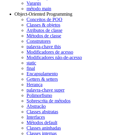
Varargs
método main
Object-Oriented Programming
Conceitos de POO
Classes & objetos
Atributos de classe
Métodos de classe
Construtores
palavra-chave this
Modificadores de acesso
Modificadores não-de-acesso
static
final
Encapsulamento
Getters & setters
Herança
palavra-chave super
Polimorfismo
Sobrescrita de métodos
Abstração
Classes abstratas
Interfaces
Métodos default
Classes aninhadas
Classes internas