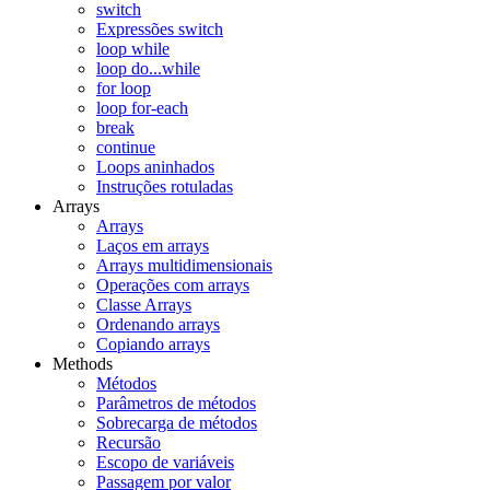
switch
Expressões switch
loop while
loop do...while
for loop
loop for-each
break
continue
Loops aninhados
Instruções rotuladas
Arrays
Arrays
Laços em arrays
Arrays multidimensionais
Operações com arrays
Classe Arrays
Ordenando arrays
Copiando arrays
Methods
Métodos
Parâmetros de métodos
Sobrecarga de métodos
Recursão
Escopo de variáveis
Passagem por valor