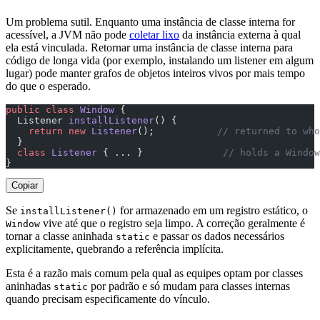
Um problema sutil. Enquanto uma instância de classe interna for
acessível, a JVM não pode
coletar lixo
da instância externa à qual
ela está vinculada. Retornar uma instância de classe interna para
código de longa vida (por exemplo, instalando um listener em algum
lugar) pode manter grafos de objetos inteiros vivos por mais tempo
do que o esperado.
public
 class
 Window
 {
  Listener 
installListener
() {
    return
 new
 Listener
();           
// returned to who
  }
  class
 Listener
 { ... }              
// holds a Window
}
Copiar
Se
for armazenado em um registro estático, o
installListener()
vive até que o registro seja limpo. A correção geralmente é
Window
tornar a classe aninhada
e passar os dados necessários
static
explicitamente, quebrando a referência implícita.
Esta é a razão mais comum pela qual as equipes optam por classes
aninhadas
por padrão e só mudam para classes internas
static
quando precisam especificamente do vínculo.