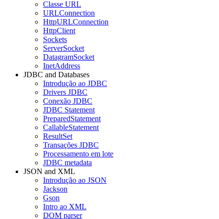
Classe URL
URLConnection
HttpURLConnection
HttpClient
Sockets
ServerSocket
DatagramSocket
InetAddress
JDBC and Databases
Introdução ao JDBC
Drivers JDBC
Conexão JDBC
JDBC Statement
PreparedStatement
CallableStatement
ResultSet
Transações JDBC
Processamento em lote
JDBC metadata
JSON and XML
Introdução ao JSON
Jackson
Gson
Intro ao XML
DOM parser