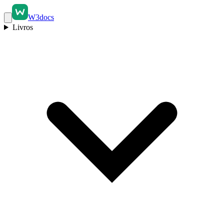
W3docs
Livros