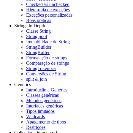
Checked vs unchecked
Hierarquia de exceções
Exceções personalizadas
Boas práticas
Strings In Depth
Classe String
String pool
Imutabilidade de String
StringBuilder
StringBuffer
Formatação de strings
Comparação de strings
StringTokenizer
Conversões de String
split & join
Generics
Introdução a Generics
Classes genéricas
Métodos genéricos
Interfaces genéricas
Tipos limitados
Wildcards
Apagamento de tipos
Restrições
Collections Framework