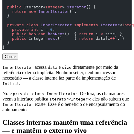
  public
 Iterator<
Integer
> 
iterator
() {
    return
 new
 InnerIterator
();
  }
  private
 class
 InnerIterator
 implements
 Iterator
<
Integ
    private
 int
 i 
=
 0
;
    public
 boolean
 hasNext
()  { 
return
 i 
<
 size; }
    public
 Integer 
next
()     { 
return
 data[i
++
]; }
  }
}
Copiar
acessa
e
diretamente por meio da
InnerIterator
data
size
referência externa implícita. Nenhum setter, nenhum acessor
necessário — a classe interna faz parte da implementação de
.
IntList
Note
. De fora, os chamadores
private class InnerIterator
veem a interface pública
; eles não sabem que
Iterator<Integer>
existe. Esse é o benefício de encapsulamento do
InnerIterator
aninhamento.
Classes internas mantêm uma referência
— e mantêm o externo vivo