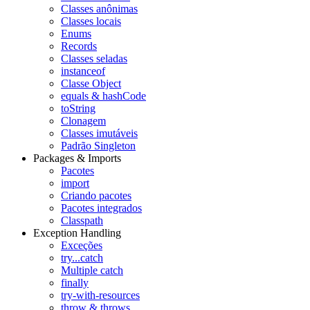
Classes anônimas
Classes locais
Enums
Records
Classes seladas
instanceof
Classe Object
equals & hashCode
toString
Clonagem
Classes imutáveis
Padrão Singleton
Packages & Imports
Pacotes
import
Criando pacotes
Pacotes integrados
Classpath
Exception Handling
Exceções
try...catch
Multiple catch
finally
try-with-resources
throw & throws