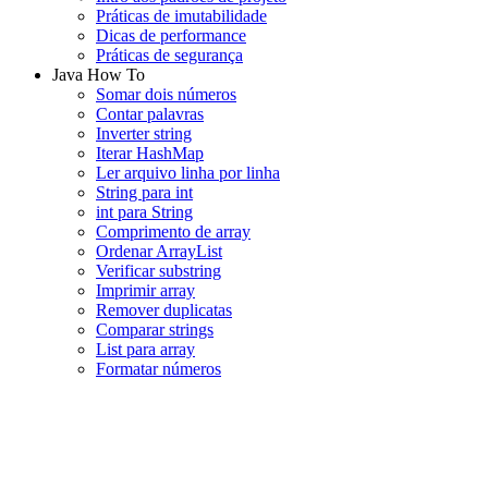
Práticas de imutabilidade
Dicas de performance
Práticas de segurança
Java How To
Somar dois números
Contar palavras
Inverter string
Iterar HashMap
Ler arquivo linha por linha
String para int
int para String
Comprimento de array
Ordenar ArrayList
Verificar substring
Imprimir array
Remover duplicatas
Comparar strings
List para array
Formatar números