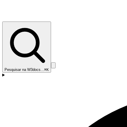
Pesquisar na W3docs…
⌘K