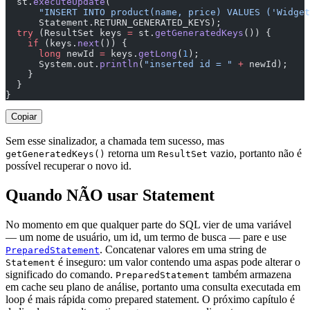
  st.
executeUpdate
(
      "INSERT INTO product(name, price) VALUES ('Widget
      Statement.RETURN_GENERATED_KEYS);
  try
 (ResultSet keys 
=
 st.
getGeneratedKeys
()) {
    if
 (keys.
next
()) {
      long
 newId 
=
 keys.
getLong
(
1
);
      System.out.
println
(
"inserted id = "
 +
 newId);
    }
  }
}
Copiar
Sem esse sinalizador, a chamada tem sucesso, mas
retorna um
vazio, portanto não é
getGeneratedKeys()
ResultSet
possível recuperar o novo id.
Quando NÃO usar Statement
No momento em que qualquer parte do SQL vier de uma variável
— um nome de usuário, um id, um termo de busca — pare e use
. Concatenar valores em uma string de
PreparedStatement
é inseguro: um valor contendo uma aspas pode alterar o
Statement
significado do comando.
também armazena
PreparedStatement
em cache seu plano de análise, portanto uma consulta executada em
loop é mais rápida como prepared statement. O próximo capítulo é