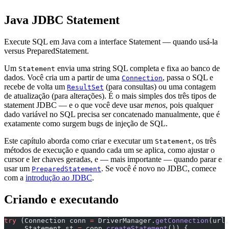
Java JDBC Statement
Execute SQL em Java com a interface Statement — quando usá-la
versus PreparedStatement.
Um
envia uma string SQL completa e fixa ao banco de
Statement
dados. Você cria um a partir de uma
, passa o SQL e
Connection
recebe de volta um
(para consultas) ou uma contagem
ResultSet
de atualização (para alterações). É o mais simples dos três tipos de
statement JDBC — e o que você deve usar
menos
, pois qualquer
dado variável no SQL precisa ser concatenado manualmente, que é
exatamente como surgem bugs de injeção de SQL.
Este capítulo aborda como criar e executar um
, os três
Statement
métodos de execução e quando cada um se aplica, como ajustar o
cursor e ler chaves geradas, e — mais importante — quando parar e
usar um
. Se você é novo no JDBC, comece
PreparedStatement
com a
introdução ao JDBC
.
Criando e executando
try
 (Connection conn 
=
 DriverManager.
getConnection
(url,
     Statement st 
=
 conn.
createStatement
()) {