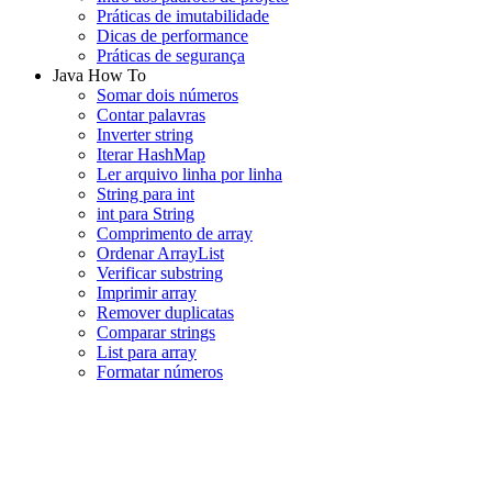
Práticas de imutabilidade
Dicas de performance
Práticas de segurança
Java How To
Somar dois números
Contar palavras
Inverter string
Iterar HashMap
Ler arquivo linha por linha
String para int
int para String
Comprimento de array
Ordenar ArrayList
Verificar substring
Imprimir array
Remover duplicatas
Comparar strings
List para array
Formatar números