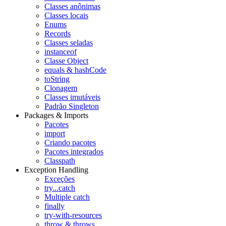
Classes anônimas
Classes locais
Enums
Records
Classes seladas
instanceof
Classe Object
equals & hashCode
toString
Clonagem
Classes imutáveis
Padrão Singleton
Packages & Imports
Pacotes
import
Criando pacotes
Pacotes integrados
Classpath
Exception Handling
Exceções
try...catch
Multiple catch
finally
try-with-resources
throw & throws