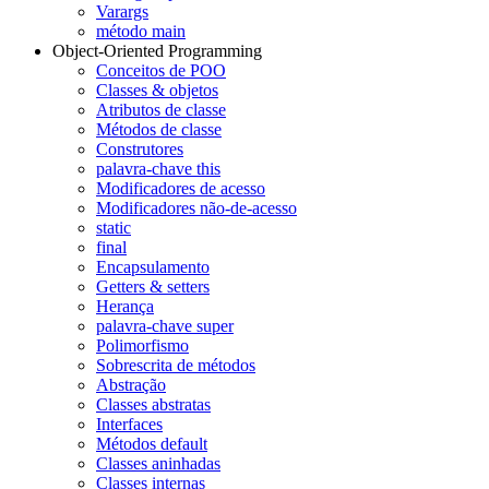
Varargs
método main
Object-Oriented Programming
Conceitos de POO
Classes & objetos
Atributos de classe
Métodos de classe
Construtores
palavra-chave this
Modificadores de acesso
Modificadores não-de-acesso
static
final
Encapsulamento
Getters & setters
Herança
palavra-chave super
Polimorfismo
Sobrescrita de métodos
Abstração
Classes abstratas
Interfaces
Métodos default
Classes aninhadas
Classes internas