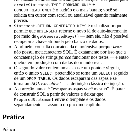
.
+
createStatement
TYPE_FORWARD_ONLY
é o padrão e o mais barato; você só
CONCUR_READ_ONLY
solicita um cursor com scroll ou atualizável quando realmente
precisa.
é o sinalizador que
Statement.RETURN_GENERATED_KEYS
permite que um
retorne o novo id de auto-incremento
INSERT
por meio de
— sem ele, não é possível
getGeneratedKeys()
recuperar a chave atribuída pelo banco de dados.
A primeira consulta concatenada é inofensiva porque
Acme
não possui metacaracteres SQL. É exatamente por isso que a
concatenação de strings
parece
funcionar nos testes — e então
quebra em produção com dados do mundo real.
O segundo valor contém uma aspas e um ponto e vírgula,
então o único
pretendido se torna um
seguido
SELECT
SELECT
de um
. Os dados escaparam das aspas e se
DROP TABLE
tornaram
SQL executável
— a definição clássica de injeção.
A correção nunca é "escapar as aspas você mesmo". É parar
de construir SQL a partir de valores e deixar que
envie o template e os dados
PreparedStatement
separadamente — assunto do próximo capítulo.
Prática
Prática