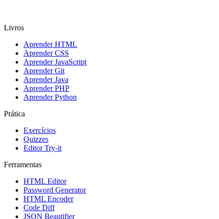
Livros
Aprender HTML
Aprender CSS
Aprender JavaScript
Aprender Git
Aprender Java
Aprender PHP
Aprender Python
Prática
Exercícios
Quizzes
Editor Try-it
Ferramentas
HTML Editor
Password Generator
HTML Encoder
Code Diff
JSON Beautifier