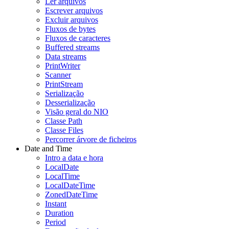
Ler arquivos
Escrever arquivos
Excluir arquivos
Fluxos de bytes
Fluxos de caracteres
Buffered streams
Data streams
PrintWriter
Scanner
PrintStream
Serialização
Desserialização
Visão geral do NIO
Classe Path
Classe Files
Percorrer árvore de ficheiros
Date and Time
Intro a data e hora
LocalDate
LocalTime
LocalDateTime
ZonedDateTime
Instant
Duration
Period