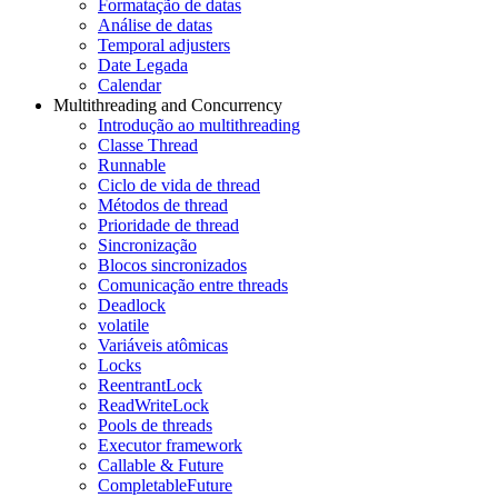
Formatação de datas
Análise de datas
Temporal adjusters
Date Legada
Calendar
Multithreading and Concurrency
Introdução ao multithreading
Classe Thread
Runnable
Ciclo de vida de thread
Métodos de thread
Prioridade de thread
Sincronização
Blocos sincronizados
Comunicação entre threads
Deadlock
volatile
Variáveis atômicas
Locks
ReentrantLock
ReadWriteLock
Pools de threads
Executor framework
Callable & Future
CompletableFuture