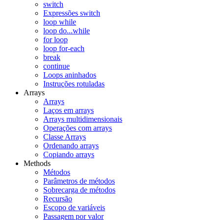
switch
Expressões switch
loop while
loop do...while
for loop
loop for-each
break
continue
Loops aninhados
Instruções rotuladas
Arrays
Arrays
Laços em arrays
Arrays multidimensionais
Operações com arrays
Classe Arrays
Ordenando arrays
Copiando arrays
Methods
Métodos
Parâmetros de métodos
Sobrecarga de métodos
Recursão
Escopo de variáveis
Passagem por valor