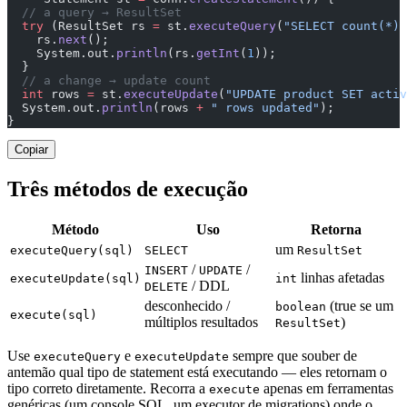
  // a query → ResultSet
  try
 (ResultSet rs 
=
 st.
executeQuery
(
"SELECT count(*) 
    rs.
next
();
    System.out.
println
(rs.
getInt
(
1
));
  }
  // a change → update count
  int
 rows 
=
 st.
executeUpdate
(
"UPDATE product SET activ
  System.out.
println
(rows 
+
 " rows updated"
);
}
Copiar
Três métodos de execução
Método
Uso
Retorna
um
executeQuery(sql)
SELECT
ResultSet
/
/
INSERT
UPDATE
linhas afetadas
executeUpdate(sql)
int
/ DDL
DELETE
desconhecido /
(true se um
boolean
execute(sql)
múltiplos resultados
)
ResultSet
Use
e
sempre que souber de
executeQuery
executeUpdate
antemão qual tipo de statement está executando — eles retornam o
tipo correto diretamente. Recorra a
apenas em ferramentas
execute
genéricas (um console SQL, um executor de migrations) onde o