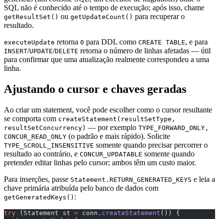
SQL não é conhecido até o tempo de execução; após isso, chame
ou
para recuperar o
getResultSet()
getUpdateCount()
resultado.
retorna
para DDL como
, e para
executeUpdate
0
CREATE TABLE
/
/
retorna o número de linhas afetadas — útil
INSERT
UPDATE
DELETE
para confirmar que uma atualização realmente correspondeu a uma
linha.
Ajustando o cursor e chaves geradas
Ao criar um statement, você pode escolher como o cursor resultante
se comporta com
createStatement(resultSetType,
— por exemplo
resultSetConcurrency)
TYPE_FORWARD_ONLY,
(o padrão e mais rápido). Solicite
CONCUR_READ_ONLY
somente quando precisar percorrer o
TYPE_SCROLL_INSENSITIVE
resultado ao contrário, e
somente quando
CONCUR_UPDATABLE
pretender editar linhas pelo cursor; ambos têm um custo maior.
Para inserções, passe
e leia a
Statement.RETURN_GENERATED_KEYS
chave primária atribuída pelo banco de dados com
:
getGeneratedKeys()
try
 (Statement st 
=
 conn.
createStatement
()) {