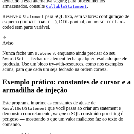
dedicado a essa alternativa segura; para procedimentos
armazenados, consulte
.
CallableStatement
Reserve o
para SQL fixo, sem valores: configuração de
Statement
esquema (
), DDL pontual, ou um
hard-
CREATE TABLE …
SELECT
coded sem parte variável.
⚠
Aviso
Nunca feche um
enquanto ainda precisar do seu
Statement
— fechar o statement fecha qualquer resultado que ele
ResultSet
produziu. Use um bloco try-with-resources, como nos exemplos
acima, para que cada um seja fechado na ordem correta.
Exemplo prático: constantes de cursor e a
armadilha de injeção
Este programa imprime as constantes de ajuste de
/
que você passa ao criar um statement e
ResultSet
Statement
demonstra concretamente
por que
o SQL construído por string é
perigoso — mostrando o que um valor malicioso faz ao texto do
comando.