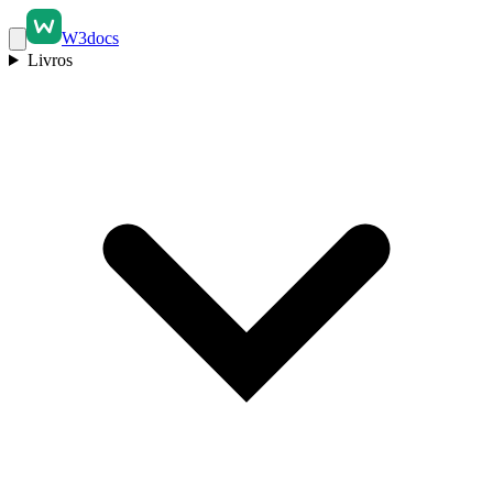
W3docs
Livros