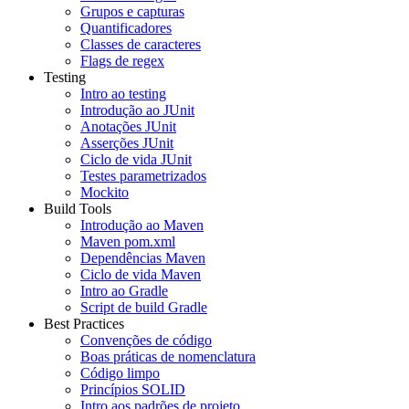
Grupos e capturas
Quantificadores
Classes de caracteres
Flags de regex
Testing
Intro ao testing
Introdução ao JUnit
Anotações JUnit
Asserções JUnit
Ciclo de vida JUnit
Testes parametrizados
Mockito
Build Tools
Introdução ao Maven
Maven pom.xml
Dependências Maven
Ciclo de vida Maven
Intro ao Gradle
Script de build Gradle
Best Practices
Convenções de código
Boas práticas de nomenclatura
Código limpo
Princípios SOLID
Intro aos padrões de projeto