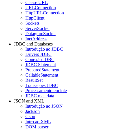
Classe URL
URLConnection
HttpURLConnection
HttpClient
Sockets
ServerSocket
DatagramSocket
InetAddress
JDBC and Databases
Introdução ao JDBC
Drivers JDBC
Conexão JDBC
JDBC Statement
PreparedStatement
CallableStatement
ResultSet
Transações JDBC
Processamento em lote
JDBC metadata
JSON and XML
Introdução ao JSON
Jackson
Gson
Intro ao XML
DOM parser