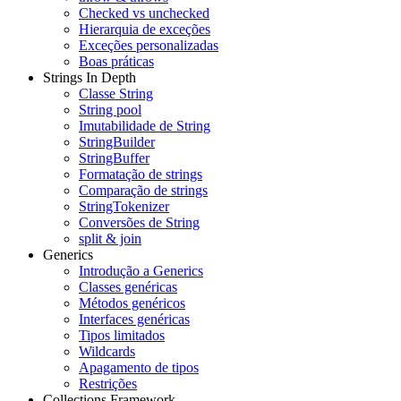
Checked vs unchecked
Hierarquia de exceções
Exceções personalizadas
Boas práticas
Strings In Depth
Classe String
String pool
Imutabilidade de String
StringBuilder
StringBuffer
Formatação de strings
Comparação de strings
StringTokenizer
Conversões de String
split & join
Generics
Introdução a Generics
Classes genéricas
Métodos genéricos
Interfaces genéricas
Tipos limitados
Wildcards
Apagamento de tipos
Restrições
Collections Framework