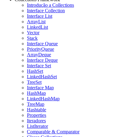
Introdução a Collections
Interface Collection
Interface List
ArrayList
LinkedList
Vector
Stack
Interface Queue
PriorityQueue
ArrayDeque
Interface Deque
Interface Set
HashSet
LinkedHashSet
TreeSet
Interface Map
HashMap
LinkedHashMap
TreeMap
Hashtable
Properties
Iteradores
ListIterator
Comparable & Comparator