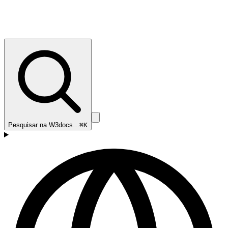
Pesquisar na W3docs…
⌘K