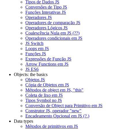
Tipos de Dados JS
Conversões de Tipo JS
Funções Interativas JS
Operadores JS
Operadores de comparação JS
Operadores Lógicos JS
Coalescência Nula em JS (??)
Operadores condicionais em JS
JS Switch
Loops em JS
Funções JS
Expressões de Função JS
Arrow Functions em JS
JS ES6
Objects: the basics
Objetos JS
Cópia de Objetos em JS
Métodos de object em JS, "this"
Coleta de lixo em JS
Tipos Symbol no JS
Conversão de Object para Primitivo em JS
Construtor JS, operador "new"
Encadeamento Opcional em JS (?.)
Data types
Métodos de primitivos em JS