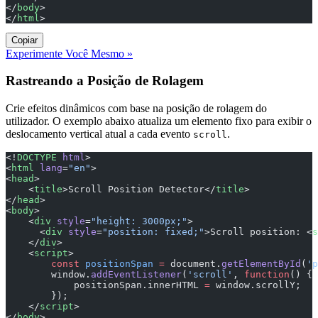
</
body
>
</
html
>
Copiar
Experimente Você Mesmo »
Rastreando a Posição de Rolagem
Crie efeitos dinâmicos com base na posição de rolagem do
utilizador. O exemplo abaixo atualiza um elemento fixo para exibir o
deslocamento vertical atual a cada evento
.
scroll
<!
DOCTYPE
 html
>
<
html
 lang
=
"en"
>
<
head
>
    <
title
>Scroll Position Detector</
title
>
</
head
>
<
body
>
    <
div
 style
=
"height: 3000px;"
>
      <
div
 style
=
"position: fixed;"
>Scroll position: <
s
    </
div
>
    <
script
>
        const
 positionSpan
 =
 document.
getElementById
(
'p
        window.
addEventListener
(
'scroll'
, 
function
() {
            positionSpan.innerHTML 
=
 window.scrollY;
        });
    </
script
>
</
body
>