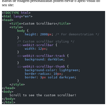
Barras de rolagem personalizadas podem elevar o apelo visual do
seu site:
<!
DOCTYPE
 html
>
<
html
 lang
=
"en"
>
<
head
>
    <
title
>Custom Scrollbars</
title
>
    <
style
>
        body
 {
            height
: 
2000
px
; 
/* For demonstration */
        }
        /* Custom scrollbar styling */
        ::-webkit-scrollbar
 {
            width
: 
12
px
;
        }
        ::-webkit-scrollbar-track
 {
            background
: 
darkblue
;
        }
        ::-webkit-scrollbar-thumb
 {
            background-color
: 
lightgreen
;
            border-radius
: 
10
px
;
            border
: 
3
px
 solid
 darkcyan
;
        }
    </
style
>
</
head
>
<
body
>
    Scroll to see the custom scrollbar!
</
body
>
</
html
>