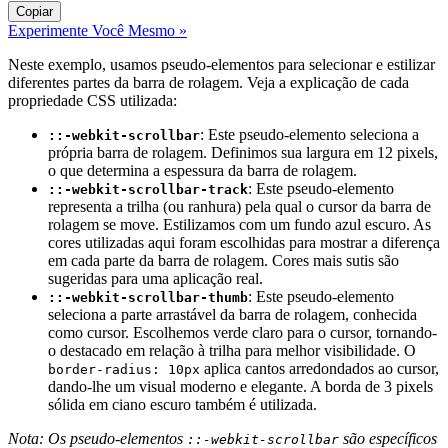
Copiar
Experimente Você Mesmo »
Neste exemplo, usamos pseudo-elementos para selecionar e estilizar
diferentes partes da barra de rolagem. Veja a explicação de cada
propriedade CSS utilizada:
: Este pseudo-elemento seleciona a
::-webkit-scrollbar
própria barra de rolagem. Definimos sua largura em 12 pixels,
o que determina a espessura da barra de rolagem.
: Este pseudo-elemento
::-webkit-scrollbar-track
representa a trilha (ou ranhura) pela qual o cursor da barra de
rolagem se move. Estilizamos com um fundo azul escuro. As
cores utilizadas aqui foram escolhidas para mostrar a diferença
em cada parte da barra de rolagem. Cores mais sutis são
sugeridas para uma aplicação real.
: Este pseudo-elemento
::-webkit-scrollbar-thumb
seleciona a parte arrastável da barra de rolagem, conhecida
como cursor. Escolhemos verde claro para o cursor, tornando-
o destacado em relação à trilha para melhor visibilidade. O
aplica cantos arredondados ao cursor,
border-radius: 10px
dando-lhe um visual moderno e elegante. A borda de 3 pixels
sólida em ciano escuro também é utilizada.
Nota: Os pseudo-elementos
são específicos
::-webkit-scrollbar