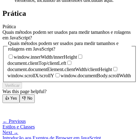
elementos, incluindo as dimensões discutidas aqui.
Prática
Prática
Quais métodos podem ser usados para medir tamanhos e rolagens
em JavaScript?
Quais métodos podem ser usados para medir tamanhos e
rolagens em JavaScript?
window.innerWidth/innerHeight
document.clientTop/clientLeft
document.documentElement.clientWidth/clientHeight
window.scrollX/scrollY
window.documentBody.scrollWidth
Verificar
Was this page helpful?
👍
Yes
👎
No
← Previous
Estilos e Classes
Next →
Introdução aos Eventos de Browser em JavaScript