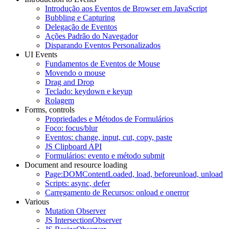
Introdução aos Eventos de Browser em JavaScript
Bubbling e Capturing
Delegação de Eventos
Ações Padrão do Navegador
Disparando Eventos Personalizados
UI Events
Fundamentos de Eventos de Mouse
Movendo o mouse
Drag and Drop
Teclado: keydown e keyup
Rolagem
Forms, controls
Propriedades e Métodos de Formulários
Foco: focus/blur
Eventos: change, input, cut, copy, paste
JS Clipboard API
Formulários: evento e método submit
Document and resource loading
Page:DOMContentLoaded, load, beforeunload, unload
Scripts: async, defer
Carregamento de Recursos: onload e onerror
Various
Mutation Observer
JS IntersectionObserver