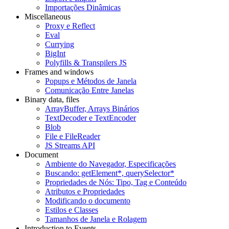
Importações Dinâmicas
Miscellaneous
Proxy e Reflect
Eval
Currying
BigInt
Polyfills & Transpilers JS
Frames and windows
Popups e Métodos de Janela
Comunicação Entre Janelas
Binary data, files
ArrayBuffer, Arrays Binários
TextDecoder e TextEncoder
Blob
File e FileReader
JS Streams API
Document
Ambiente do Navegador, Especificações
Buscando: getElement*, querySelector*
Propriedades de Nós: Tipo, Tag e Conteúdo
Atributos e Propriedades
Modificando o documento
Estilos e Classes
Tamanhos de Janela e Rolagem
Introduction to Events