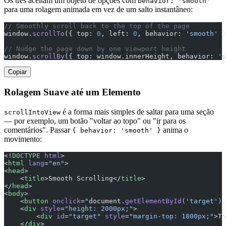
Os três aceitam um objeto de opções com
behavior: 'smooth'
para uma rolagem animada em vez de um salto instantâneo:
// Smoothly scroll back to the top of the page
window.
scrollTo
({ top: 
0
, left: 
0
, behavior: 
'smooth'
 }
// Nudge the page down by one viewport height
window.
scrollBy
({ top: window.innerHeight, behavior: 
's
Copiar
Rolagem Suave até um Elemento
é a forma mais simples de saltar para uma seção
scrollIntoView
— por exemplo, um botão "voltar ao topo" ou "ir para os
comentários". Passar
anima o
{ behavior: 'smooth' }
movimento:
<!
DOCTYPE
 html
>
<
html
 lang
=
"en"
>
<
head
>
    <
title
>Smooth Scrolling</
title
>
</
head
>
<
body
>
    <
button
 onclick
=
"
document
.
getElementById
('target').
    <
div
 style
=
"height: 2000px;"
>
        <
div
 id
=
"target"
 style
=
"margin-top: 1800px;"
>Ta
    </
div
>