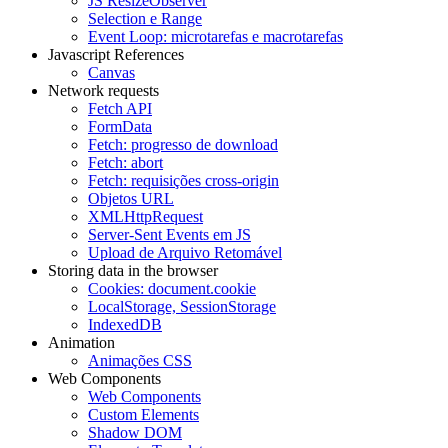
JS ResizeObserver
Selection e Range
Event Loop: microtarefas e macrotarefas
Javascript References
Canvas
Network requests
Fetch API
FormData
Fetch: progresso de download
Fetch: abort
Fetch: requisições cross-origin
Objetos URL
XMLHttpRequest
Server-Sent Events em JS
Upload de Arquivo Retomável
Storing data in the browser
Cookies: document.cookie
LocalStorage, SessionStorage
IndexedDB
Animation
Animações CSS
Web Components
Web Components
Custom Elements
Shadow DOM