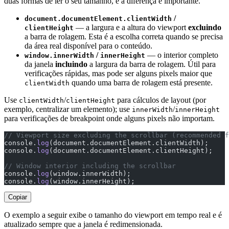
duas formas de ler o seu tamanho, e a diferença é importante.
/
document.documentElement.clientWidth
— a largura e a altura do viewport
excluindo
clientHeight
a barra de rolagem. Esta é a escolha correta quando se precisa
da área real disponível para o conteúdo.
/
— o interior completo
window.innerWidth
innerHeight
da janela
incluindo
a largura da barra de rolagem. Útil para
verificações rápidas, mas pode ser alguns pixels maior que
quando uma barra de rolagem está presente.
clientWidth
Use
/
para cálculos de layout (por
clientWidth
clientHeight
exemplo, centralizar um elemento); use
/
innerWidth
innerHeight
para verificações de breakpoint onde alguns pixels não importam.
// Viewport size excluding the scrollbar (recommended f
console.
log
(document.documentElement.clientWidth);
console.
log
(document.documentElement.clientHeight);
// Window interior including the scrollbar
console.
log
(window.innerWidth);
console.
log
(window.innerHeight);
Copiar
O exemplo a seguir exibe o tamanho do viewport em tempo real e é
atualizado sempre que a janela é redimensionada.