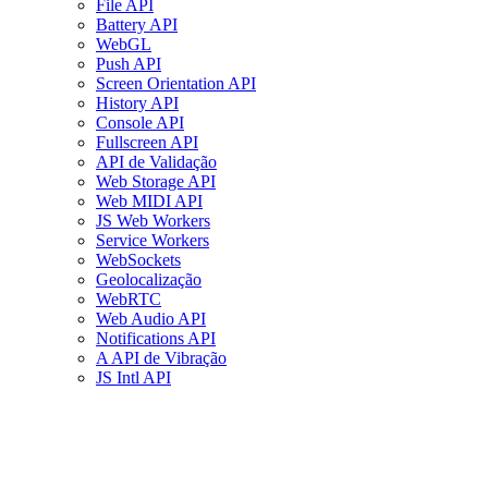
File API
Battery API
WebGL
Push API
Screen Orientation API
History API
Console API
Fullscreen API
API de Validação
Web Storage API
Web MIDI API
JS Web Workers
Service Workers
WebSockets
Geolocalização
WebRTC
Web Audio API
Notifications API
A API de Vibração
JS Intl API