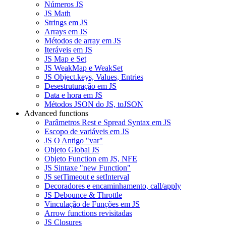
Números JS
JS Math
Strings em JS
Arrays em JS
Métodos de array em JS
Iteráveis em JS
JS Map e Set
JS WeakMap e WeakSet
JS Object.keys, Values, Entries
Desestruturação em JS
Data e hora em JS
Métodos JSON do JS, toJSON
Advanced functions
Parâmetros Rest e Spread Syntax em JS
Escopo de variáveis em JS
JS O Antigo "var"
Objeto Global JS
Objeto Function em JS, NFE
JS Sintaxe "new Function"
JS setTimeout e setInterval
Decoradores e encaminhamento, call/apply
JS Debounce & Throttle
Vinculação de Funções em JS
Arrow functions revisitadas
JS Closures