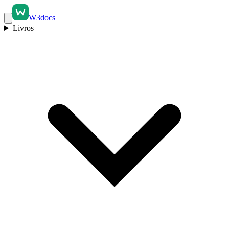
W3docs
Livros