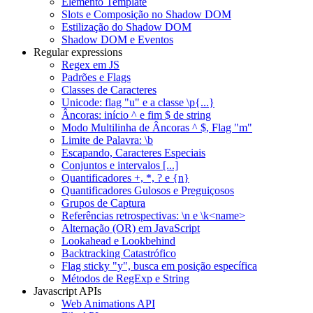
Elemento Template
Slots e Composição no Shadow DOM
Estilização do Shadow DOM
Shadow DOM e Eventos
Regular expressions
Regex em JS
Padrões e Flags
Classes de Caracteres
Unicode: flag "u" e a classe \p{...}
Âncoras: início ^ e fim $ de string
Modo Multilinha de Âncoras ^ $, Flag "m"
Limite de Palavra: \b
Escapando, Caracteres Especiais
Conjuntos e intervalos [...]
Quantificadores +, *, ? e {n}
Quantificadores Gulosos e Preguiçosos
Grupos de Captura
Referências retrospectivas: \n e \k<name>
Alternação (OR) em JavaScript
Lookahead e Lookbehind
Backtracking Catastrófico
Flag sticky "y", busca em posição específica
Métodos de RegExp e String
Javascript APIs
Web Animations API