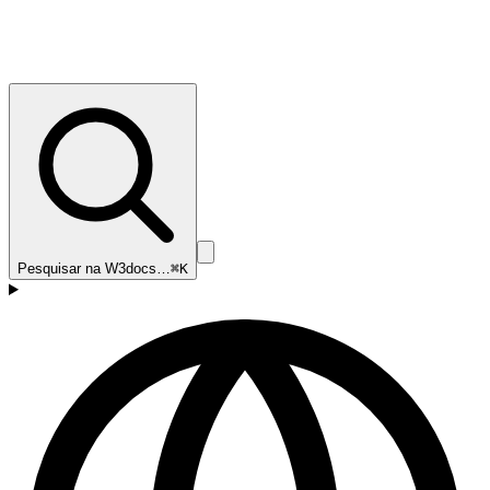
Pesquisar na W3docs…
⌘K