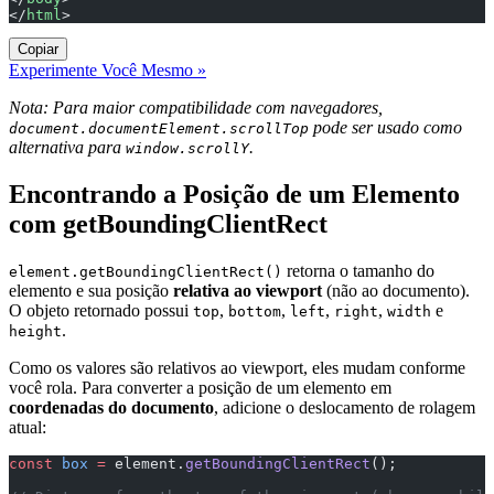
</
html
>
Copiar
Experimente Você Mesmo »
Nota: Para maior compatibilidade com navegadores,
pode ser usado como
document.documentElement.scrollTop
alternativa para
.
window.scrollY
Encontrando a Posição de um Elemento
com getBoundingClientRect
retorna o tamanho do
element.getBoundingClientRect()
elemento e sua posição
relativa ao viewport
(não ao documento).
O objeto retornado possui
,
,
,
,
e
top
bottom
left
right
width
.
height
Como os valores são relativos ao viewport, eles mudam conforme
você rola. Para converter a posição de um elemento em
coordenadas do documento
, adicione o deslocamento de rolagem
atual:
const
 box
 =
 element.
getBoundingClientRect
();