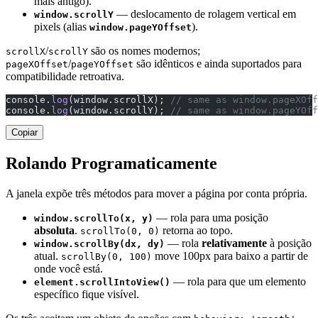
mais antigo).
— deslocamento de rolagem vertical em
window.scrollY
pixels (alias
).
window.pageYOffset
/
são os nomes modernos;
scrollX
scrollY
/
são idênticos e ainda suportados para
pageXOffset
pageYOffset
compatibilidade retroativa.
console.
log
(window.scrollX); 
// same as window.pageXOff
console.
log
(window.scrollY); 
// same as window.pageYOff
Copiar
Rolando Programaticamente
A janela expõe três métodos para mover a página por conta própria.
— rola para uma posição
window.scrollTo(x, y)
absoluta
.
retorna ao topo.
scrollTo(0, 0)
— rola
relativamente
à posição
window.scrollBy(dx, dy)
atual.
move 100px para baixo a partir de
scrollBy(0, 100)
onde você está.
— rola para que um elemento
element.scrollIntoView()
específico fique visível.