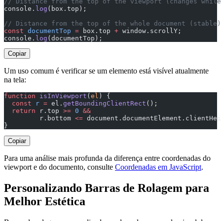
// Distance from the top of the viewport (changes while
console.
log
(box.top);
// Distance from the top of the whole document (stable)
const
 documentTop
 =
 box.top 
+
 window.scrollY;
console.
log
(documentTop);
Copiar
Um uso comum é verificar se um elemento está visível atualmente
na tela:
function
 isInViewport
(
el
) {
  const
 r
 =
 el.
getBoundingClientRect
();
  return
 r.top 
>=
 0
 &&
         r.bottom 
<=
 document.documentElement.clientHei
}
Copiar
Para uma análise mais profunda da diferença entre coordenadas do
viewport e do documento, consulte
Coordenadas em JavaScript
.
Personalizando Barras de Rolagem para
Melhor Estética