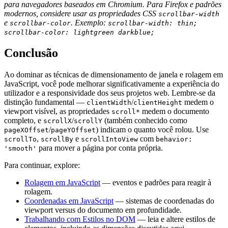
para navegadores baseados em Chromium. Para Firefox e padrões
modernos, considere usar as propriedades CSS
scrollbar-width
e
. Exemplo:
scrollbar-color
scrollbar-width: thin;
scrollbar-color: lightgreen darkblue;
Conclusão
Ao dominar as técnicas de dimensionamento de janela e rolagem em
JavaScript, você pode melhorar significativamente a experiência do
utilizador e a responsividade dos seus projetos web. Lembre-se da
distinção fundamental —
/
medem o
clientWidth
clientHeight
viewport visível, as propriedades
medem o documento
scroll*
completo, e
/
(também conhecido como
scrollX
scrollY
/
) indicam o quanto você rolou. Use
pageXOffset
pageYOffset
,
e
com
scrollTo
scrollBy
scrollIntoView
behavior:
para mover a página por conta própria.
'smooth'
Para continuar, explore:
Rolagem em JavaScript
— eventos e padrões para reagir à
rolagem.
Coordenadas em JavaScript
— sistemas de coordenadas do
viewport versus do documento em profundidade.
Trabalhando com Estilos no DOM
— leia e altere estilos de