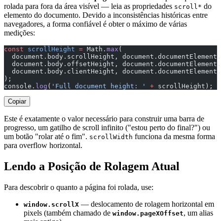
rolada para fora da área visível — leia as propriedades
do
scroll*
elemento do documento. Devido a inconsistências históricas entre
navegadores, a forma confiável é obter o máximo de várias
medições:
const
 scrollHeight
 =
 Math.
max
(
  document.body.scrollHeight, document.documentElement.
  document.body.offsetHeight, document.documentElement.
  document.body.clientHeight, document.documentElement.
);
console.
log
(
'Full document height: '
 +
 scrollHeight);
Copiar
Este é exatamente o valor necessário para construir uma barra de
progresso, um gatilho de scroll infinito ("estou perto do final?") ou
um botão "rolar até o fim".
funciona da mesma forma
scrollWidth
para overflow horizontal.
Lendo a Posição de Rolagem Atual
Para descobrir o quanto a página foi rolada, use:
— deslocamento de rolagem horizontal em
window.scrollX
pixels (também chamado de
, um alias
window.pageXOffset