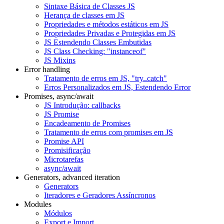
Sintaxe Básica de Classes JS
Herança de classes em JS
Propriedades e métodos estáticos em JS
Propriedades Privadas e Protegidas em JS
JS Estendendo Classes Embutidas
JS Class Checking: "instanceof"
JS Mixins
Error handling
Tratamento de erros em JS, "try..catch"
Erros Personalizados em JS, Estendendo Error
Promises, async/await
JS Introdução: callbacks
JS Promise
Encadeamento de Promises
Tratamento de erros com promises em JS
Promise API
Promisificação
Microtarefas
async/await
Generators, advanced iteration
Generators
Iteradores e Geradores Assíncronos
Modules
Módulos
Export e Import