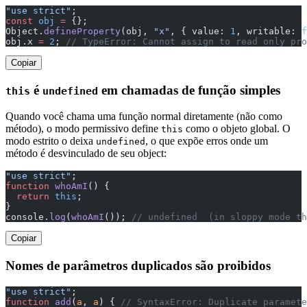
"use strict"
;
const
 obj
 =
 {};
Object.
defineProperty
(obj, 
"x"
, { value: 
1
, writable: 
f
obj.x 
=
 2
; 
// TypeError: Cannot assign to read only pro
Copiar
é
em chamadas de função simples
this
undefined
Quando você chama uma função normal diretamente (não como
método), o modo permissivo define
como o objeto global. O
this
modo estrito o deixa
, o que expõe erros onde um
undefined
método é desvinculado de seu object:
"use strict"
;
function
 whoAmI
() {
  return
 this
;
}
console.
log
(
whoAmI
()); 
// undefined  (in sloppy mode th
Copiar
Nomes de parâmetros duplicados são proibidos
"use strict"
;
function
 add
(
a
, 
a
) { 
// SyntaxError: Duplicate paramete