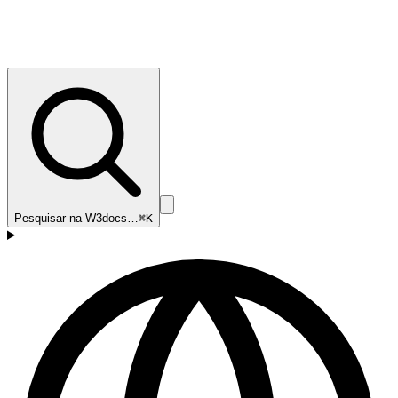
Pesquisar na W3docs…
⌘K