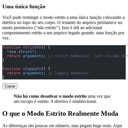
Uma única função
Você pode restringir o modo estrito a uma única função colocando a
diretiva no topo do seu corpo. O restante do arquivo permanece no
modo permissivo ("não estrito"). Isso é útil ao adicionar
comportamento estrito a um arquivo legado grande, uma função por
vez.
function
 strictFn
() {
  "use strict"
;
  return
 arguments
; 
// strict behavior, just inside her
}
function
 sloppyFn
() {
  return
 arguments
; 
// legacy behavior
}
Copiar
Não há como desativar o modo estrito
uma vez que
um escopo é estrito. A diretiva é unidirecional.
O que o Modo Estrito Realmente Muda
As diferenças são poucas em número, mas pegam bugs reais. Aqui