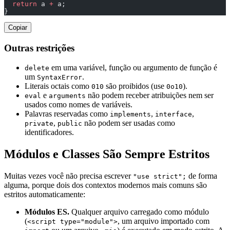
  return
 a 
+
 a;
}
Copiar
Outras restrições
em uma variável, função ou argumento de função é
delete
um
.
SyntaxError
Literais octais como
são proibidos (use
).
010
0o10
e
não podem receber atribuições nem ser
eval
arguments
usados como nomes de variáveis.
Palavras reservadas como
,
,
implements
interface
,
não podem ser usadas como
private
public
identificadores.
Módulos e Classes São Sempre Estritos
Muitas vezes você não precisa escrever
de forma
"use strict";
alguma, porque dois dos contextos modernos mais comuns são
estritos automaticamente:
Módulos ES.
Qualquer arquivo carregado como módulo
(
, um arquivo importado com
<script type="module">