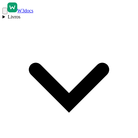
W3docs
Livros