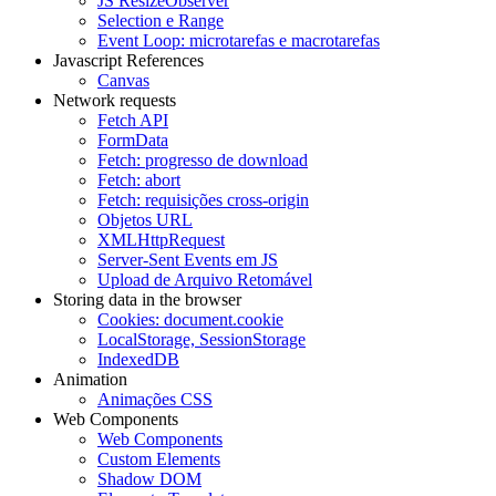
JS ResizeObserver
Selection e Range
Event Loop: microtarefas e macrotarefas
Javascript References
Canvas
Network requests
Fetch API
FormData
Fetch: progresso de download
Fetch: abort
Fetch: requisições cross-origin
Objetos URL
XMLHttpRequest
Server-Sent Events em JS
Upload de Arquivo Retomável
Storing data in the browser
Cookies: document.cookie
LocalStorage, SessionStorage
IndexedDB
Animation
Animações CSS
Web Components
Web Components
Custom Elements
Shadow DOM