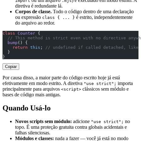
ou um arquivo
) é executado em modo estrito. A
import
.mjs
diretiva é redundante lá.
Corpos de classe.
Todo o código dentro de uma declaração
ou expressão
é estrito, independentemente
class { ... }
do arquivo ao redor.
class
 Counter
 {
  // This method is strict even with no directive anywh
  bump
() {
    return
 this
; 
// undefined if called detached, like 
  }
}
Copiar
Por causa disso, a maior parte do código escrito hoje já está
efetivamente em modo estrito. A diretiva
importa
"use strict";
principalmente para arquivos
clássicos sem módulo e
<script>
bases de código mais antigas.
Quando Usá-lo
Novos scripts sem módulo:
adicione
no
"use strict";
topo. É uma proteção gratuita contra globais acidentais e
falhas silenciosas.
Módulos e classes:
nada a fazer — você já está no modo