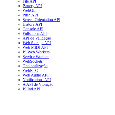
File API
Battery API
WebGL
Push API
Screen Orientation API
History API
Console API
Fullscreen API
API de Validação
Web Storage API
Web MIDI API
JS Web Workers
Service Workers
WebSockets
Geolocalização
WebRTC
Web Audio API
Notifications API
A API de Vibração
JS Intl API