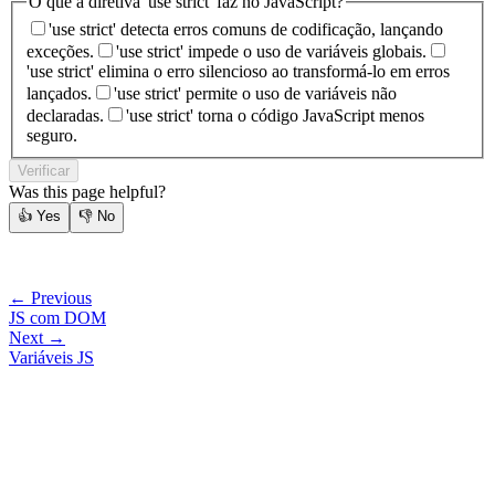
O que a diretiva 'use strict' faz no JavaScript?
'use strict' detecta erros comuns de codificação, lançando
exceções.
'use strict' impede o uso de variáveis globais.
'use strict' elimina o erro silencioso ao transformá-lo em erros
lançados.
'use strict' permite o uso de variáveis não
declaradas.
'use strict' torna o código JavaScript menos
seguro.
Verificar
Was this page helpful?
👍
Yes
👎
No
← Previous
JS com DOM
Next →
Variáveis JS