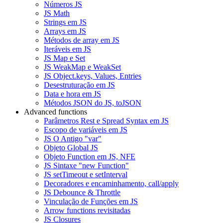
Números JS
JS Math
Strings em JS
Arrays em JS
Métodos de array em JS
Iteráveis em JS
JS Map e Set
JS WeakMap e WeakSet
JS Object.keys, Values, Entries
Desestruturação em JS
Data e hora em JS
Métodos JSON do JS, toJSON
Advanced functions
Parâmetros Rest e Spread Syntax em JS
Escopo de variáveis em JS
JS O Antigo "var"
Objeto Global JS
Objeto Function em JS, NFE
JS Sintaxe "new Function"
JS setTimeout e setInterval
Decoradores e encaminhamento, call/apply
JS Debounce & Throttle
Vinculação de Funções em JS
Arrow functions revisitadas
JS Closures