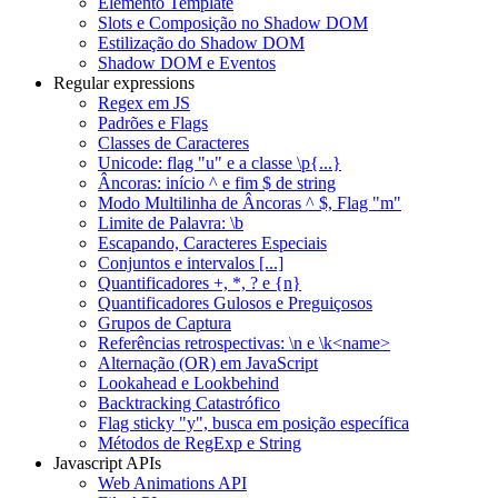
Elemento Template
Slots e Composição no Shadow DOM
Estilização do Shadow DOM
Shadow DOM e Eventos
Regular expressions
Regex em JS
Padrões e Flags
Classes de Caracteres
Unicode: flag "u" e a classe \p{...}
Âncoras: início ^ e fim $ de string
Modo Multilinha de Âncoras ^ $, Flag "m"
Limite de Palavra: \b
Escapando, Caracteres Especiais
Conjuntos e intervalos [...]
Quantificadores +, *, ? e {n}
Quantificadores Gulosos e Preguiçosos
Grupos de Captura
Referências retrospectivas: \n e \k<name>
Alternação (OR) em JavaScript
Lookahead e Lookbehind
Backtracking Catastrófico
Flag sticky "y", busca em posição específica
Métodos de RegExp e String
Javascript APIs
Web Animations API