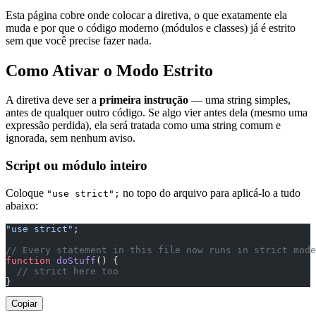
Esta página cobre onde colocar a diretiva, o que exatamente ela
muda e por que o código moderno (módulos e classes) já é estrito
sem que você precise fazer nada.
Como Ativar o Modo Estrito
A diretiva deve ser a
primeira instrução
— uma string simples,
antes de qualquer outro código. Se algo vier antes dela (mesmo uma
expressão perdida), ela será tratada como uma string comum e
ignorada, sem nenhum aviso.
Script ou módulo inteiro
Coloque
no topo do arquivo para aplicá-lo a tudo
"use strict";
abaixo:
"use strict"
;
// Every statement in this file now runs in strict mode
function
 doStuff
() {
  // strict here too
}
Copiar