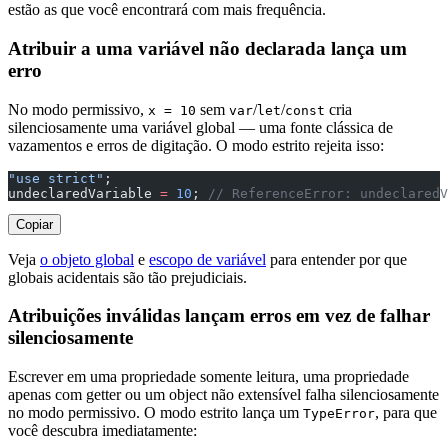
estão as que você encontrará com mais frequência.
Atribuir a uma variável não declarada lança um
erro
No modo permissivo,
sem
/
/
cria
x = 10
var
let
const
silenciosamente uma variável global — uma fonte clássica de
vazamentos e erros de digitação. O modo estrito rejeita isso:
"use strict"
;
undeclaredVariable 
=
 10
; 
// ReferenceError: undeclared
Copiar
Veja
o objeto global
e
escopo de variável
para entender por que
globais acidentais são tão prejudiciais.
Atribuições inválidas lançam erros em vez de falhar
silenciosamente
Escrever em uma propriedade somente leitura, uma propriedade
apenas com getter ou um object não extensível falha silenciosamente
no modo permissivo. O modo estrito lança um
, para que
TypeError
você descubra imediatamente: