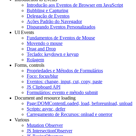
Introdução aos Eventos de Browser em JavaScript
Bubbling e Capturing
Delegação de Eventos
Ações Padrão do Navegador
Disparando Eventos Personalizados
UI Events
Fundamentos de Eventos de Mouse
Movendo o mouse
Drag and Drop
Teclado: keydown e keyup
Rolagem
Forms, controls
Propriedades e Métodos de Formulários
Foco: focus/blur
Eventos: change, input, cut, copy, paste
JS Clipboard API
Formulários: evento e método submit
Document and resource loading
Page:DOMContentLoaded, load, beforeunload, unload
Scripts: async, defer
Carregamento de Recursos: onload e onerror
Various
Mutation Observer
JS IntersectionObserver