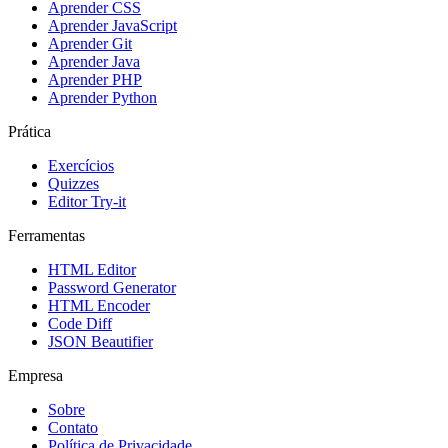
Aprender CSS
Aprender JavaScript
Aprender Git
Aprender Java
Aprender PHP
Aprender Python
Prática
Exercícios
Quizzes
Editor Try-it
Ferramentas
HTML Editor
Password Generator
HTML Encoder
Code Diff
JSON Beautifier
Empresa
Sobre
Contato
Política de Privacidade