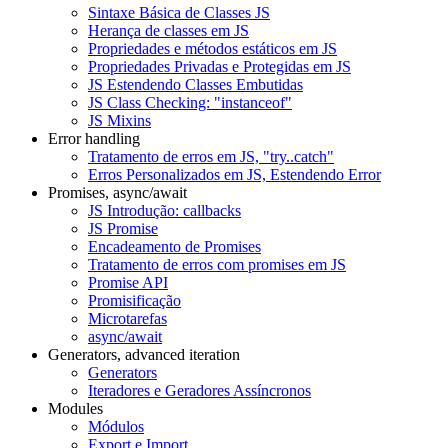
Sintaxe Básica de Classes JS
Herança de classes em JS
Propriedades e métodos estáticos em JS
Propriedades Privadas e Protegidas em JS
JS Estendendo Classes Embutidas
JS Class Checking: "instanceof"
JS Mixins
Error handling
Tratamento de erros em JS, "try..catch"
Erros Personalizados em JS, Estendendo Error
Promises, async/await
JS Introdução: callbacks
JS Promise
Encadeamento de Promises
Tratamento de erros com promises em JS
Promise API
Promisificação
Microtarefas
async/await
Generators, advanced iteration
Generators
Iteradores e Geradores Assíncronos
Modules
Módulos
Export e Import