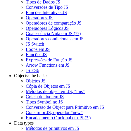
Tipos de Dados JS
Conversões de Tipo JS
Funções Interativas JS
Operadores JS
Operadores de comparação JS
Operadores Lógicos JS
Coalescência Nula em JS (??)
Operadores condicionais em JS
JS Switch
Loops em JS
Funções JS
Expressões de Função JS
Arrow Functions em JS
JS ES6
Objects: the basics
Objetos JS
Cópia de Objetos em JS
Métodos de object em JS, "this"
Coleta de lixo em JS
Tipos Symbol no JS
Conversão de Object para Primitivo em JS
Construtor JS, operador "new"
Encadeamento Opcional em JS (?.)
Data types
Métodos de primitivos em JS