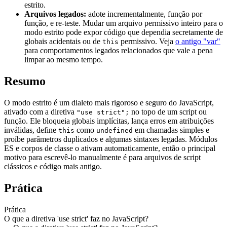
estrito.
Arquivos legados:
adote incrementalmente, função por
função, e re-teste. Mudar um arquivo permissivo inteiro para o
modo estrito pode expor código que dependia secretamente de
globais acidentais ou de
permissivo. Veja
o antigo "var"
this
para comportamentos legados relacionados que vale a pena
limpar ao mesmo tempo.
Resumo
O modo estrito é um dialeto mais rigoroso e seguro do JavaScript,
ativado com a diretiva
no topo de um script ou
"use strict";
função. Ele bloqueia globais implícitas, lança erros em atribuições
inválidas, define
como
em chamadas simples e
this
undefined
proíbe parâmetros duplicados e algumas sintaxes legadas. Módulos
ES e corpos de classe o ativam automaticamente, então o principal
motivo para escrevê-lo manualmente é para arquivos de script
clássicos e código mais antigo.
Prática
Prática
O que a diretiva 'use strict' faz no JavaScript?