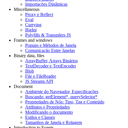
Importações Dinâmicas
Miscellaneous
Proxy e Reflect
Eval
Currying
BigInt
Polyfills & Transpilers JS
Frames and windows
Popups e Métodos de Janela
Comunicação Entre Janelas
Binary data, files
ArrayBuffer, Arrays Binários
TextDecoder e TextEncoder
Blob
File e FileReader
JS Streams API
Document
Ambiente do Navegador, Especificações
Buscando: getElement*, querySelector*
Propriedades de Nós: Tipo, Tag e Conteúdo
Atributos e Propriedades
Modificando o documento
Estilos e Classes
Tamanhos de Janela e Rolagem
Introduction to Events