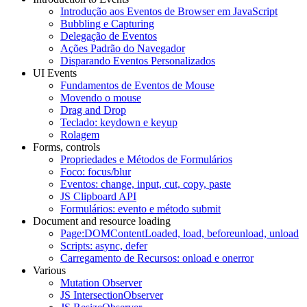
Introdução aos Eventos de Browser em JavaScript
Bubbling e Capturing
Delegação de Eventos
Ações Padrão do Navegador
Disparando Eventos Personalizados
UI Events
Fundamentos de Eventos de Mouse
Movendo o mouse
Drag and Drop
Teclado: keydown e keyup
Rolagem
Forms, controls
Propriedades e Métodos de Formulários
Foco: focus/blur
Eventos: change, input, cut, copy, paste
JS Clipboard API
Formulários: evento e método submit
Document and resource loading
Page:DOMContentLoaded, load, beforeunload, unload
Scripts: async, defer
Carregamento de Recursos: onload e onerror
Various
Mutation Observer
JS IntersectionObserver