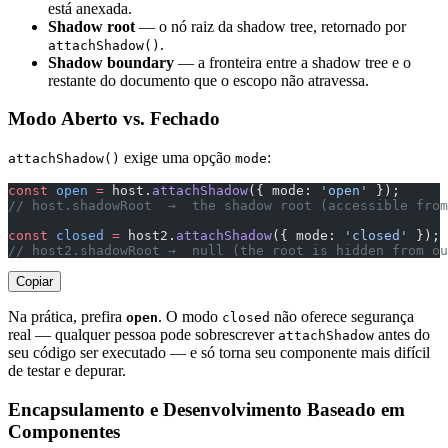
está anexada.
Shadow root
— o nó raiz da shadow tree, retornado por
.
attachShadow()
Shadow boundary
— a fronteira entre a shadow tree e o
restante do documento que o escopo não atravessa.
Modo Aberto vs. Fechado
exige uma opção
:
attachShadow()
mode
const
 open
 =
 host.
attachShadow
({ mode: 
'open'
 });
// host.shadowRoot  →  the shadow root (accessible from
const
 closed
 =
 host2.
attachShadow
({ mode: 
'closed'
 });
// host2.shadowRoot →  null (the root is hidden from ou
Copiar
Na prática, prefira
. O modo
não oferece segurança
open
closed
real — qualquer pessoa pode sobrescrever
antes do
attachShadow
seu código ser executado — e só torna seu componente mais difícil
de testar e depurar.
Encapsulamento e Desenvolvimento Baseado em
Componentes