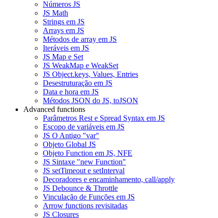
Números JS
JS Math
Strings em JS
Arrays em JS
Métodos de array em JS
Iteráveis em JS
JS Map e Set
JS WeakMap e WeakSet
JS Object.keys, Values, Entries
Desestruturação em JS
Data e hora em JS
Métodos JSON do JS, toJSON
Advanced functions
Parâmetros Rest e Spread Syntax em JS
Escopo de variáveis em JS
JS O Antigo "var"
Objeto Global JS
Objeto Function em JS, NFE
JS Sintaxe "new Function"
JS setTimeout e setInterval
Decoradores e encaminhamento, call/apply
JS Debounce & Throttle
Vinculação de Funções em JS
Arrow functions revisitadas
JS Closures