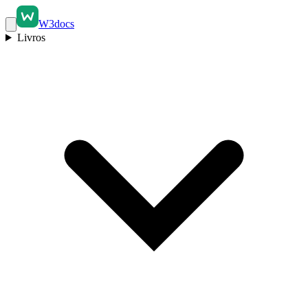
W3docs
Livros