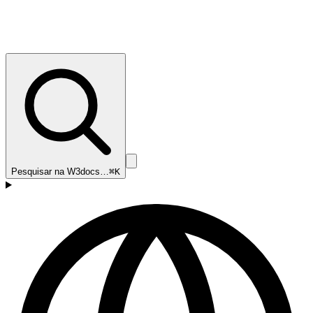
Pesquisar na W3docs…
⌘K