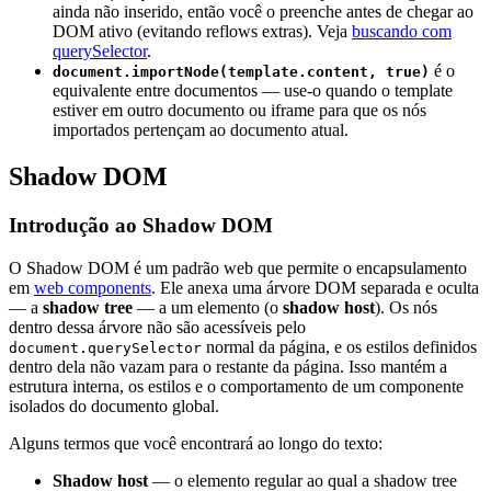
ainda não inserido, então você o preenche antes de chegar ao
DOM ativo (evitando reflows extras). Veja
buscando com
querySelector
.
é o
document.importNode(template.content, true)
equivalente entre documentos — use-o quando o template
estiver em outro documento ou iframe para que os nós
importados pertençam ao documento atual.
Shadow DOM
Introdução ao Shadow DOM
O Shadow DOM é um padrão web que permite o encapsulamento
em
web components
. Ele anexa uma árvore DOM separada e oculta
— a
shadow tree
— a um elemento (o
shadow host
). Os nós
dentro dessa árvore não são acessíveis pelo
normal da página, e os estilos definidos
document.querySelector
dentro dela não vazam para o restante da página. Isso mantém a
estrutura interna, os estilos e o comportamento de um componente
isolados do documento global.
Alguns termos que você encontrará ao longo do texto:
Shadow host
— o elemento regular ao qual a shadow tree