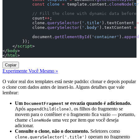
            const
 clone
 =
 template.content.
cloneNode
(
tr
            // Fill the clone with dynamic data before 
            count
++
;
            clone.
querySelector
(
'.title'
).textContent 
=
            clone.
querySelector
(
'.body'
).textContent 
=
 
            document.
getElementById
(
'container'
).
append
        });
    </
script
>
</
body
>
</
html
>
Copiar
Experimente Você Mesmo »
O valor real dos templates está neste padrão: clonar e depois popular
o clone com dados antes de inseri-lo. Alguns detalhes que vale
lembrar:
Um
se esvazia quando é adicionado.
DocumentFragment
Após
, os filhos do fragmento se
appendChild(clone)
movem para o contêiner e o fragmento fica vazio — portanto,
chame
uma vez por item que você deseja
cloneNode
adicionar.
Consulte o clone, não o documento.
Seletores como
operam no fragmento
clone.querySelector('.title')