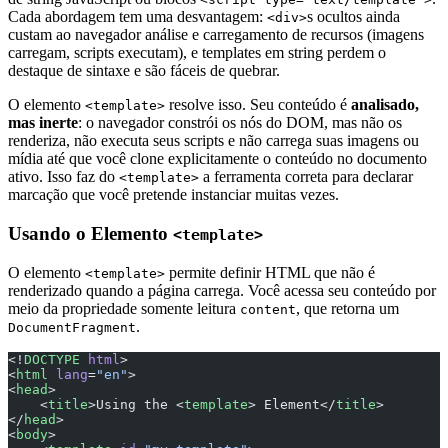
Cada abordagem tem uma desvantagem:
s ocultos ainda
<div>
custam ao navegador análise e carregamento de recursos (imagens
carregam, scripts executam), e templates em string perdem o
destaque de sintaxe e são fáceis de quebrar.
O elemento
resolve isso. Seu conteúdo é
analisado,
<template>
mas inerte
: o navegador constrói os nós do DOM, mas não os
renderiza, não executa seus scripts e não carrega suas imagens ou
mídia até que você clone explicitamente o conteúdo no documento
ativo. Isso faz do
a ferramenta correta para declarar
<template>
marcação que você pretende instanciar muitas vezes.
Usando o Elemento
<template>
O elemento
permite definir HTML que não é
<template>
renderizado quando a página carrega. Você acessa seu conteúdo por
meio da propriedade somente leitura
, que retorna um
content
.
DocumentFragment
<!
DOCTYPE
 html
>
<
html
 lang
=
"en"
>
<
head
>
    <
title
>Using the <
template
> Element</
title
>
</
head
>
<
body
>