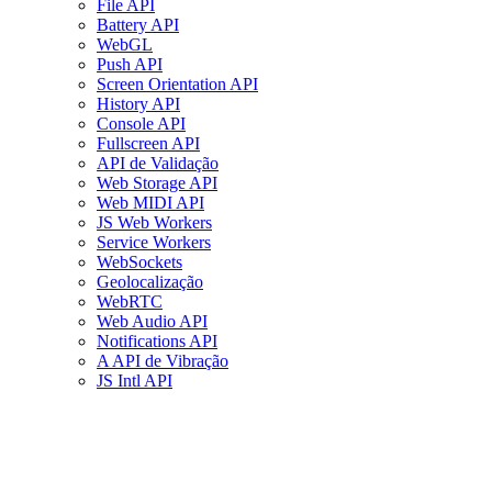
File API
Battery API
WebGL
Push API
Screen Orientation API
History API
Console API
Fullscreen API
API de Validação
Web Storage API
Web MIDI API
JS Web Workers
Service Workers
WebSockets
Geolocalização
WebRTC
Web Audio API
Notifications API
A API de Vibração
JS Intl API