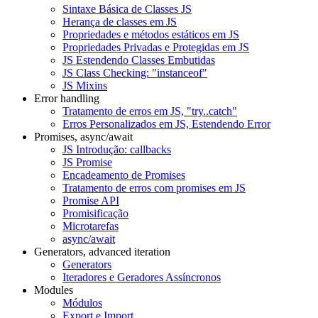
Sintaxe Básica de Classes JS
Herança de classes em JS
Propriedades e métodos estáticos em JS
Propriedades Privadas e Protegidas em JS
JS Estendendo Classes Embutidas
JS Class Checking: "instanceof"
JS Mixins
Error handling
Tratamento de erros em JS, "try..catch"
Erros Personalizados em JS, Estendendo Error
Promises, async/await
JS Introdução: callbacks
JS Promise
Encadeamento de Promises
Tratamento de erros com promises em JS
Promise API
Promisificação
Microtarefas
async/await
Generators, advanced iteration
Generators
Iteradores e Geradores Assíncronos
Modules
Módulos
Export e Import