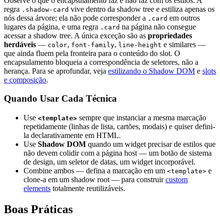
Observe o que o encapsulamento faz e não faz com os estilos. A
regra
vive dentro da shadow tree e estiliza apenas os
.shadow-card
nós dessa árvore; ela não pode corresponder a
em outros
.card
lugares da página, e uma regra
na página não consegue
.card
acessar a shadow tree. A única exceção são as
propriedades
herdáveis
—
,
,
e similares —
color
font-family
line-height
que ainda fluem pela fronteira para o conteúdo do slot. O
encapsulamento bloqueia a correspondência de seletores, não a
herança. Para se aprofundar, veja
estilizando o Shadow DOM
e
slots
e composição
.
Quando Usar Cada Técnica
Use
sempre que instanciar a mesma marcação
<template>
repetidamente (linhas de lista, cartões, modais) e quiser defini-
la declarativamente em HTML.
Use
Shadow DOM
quando um widget precisar de estilos que
não devem colidir com a página host — um botão de sistema
de design, um seletor de datas, um widget incorporável.
Combine ambos — defina a marcação em um
e
<template>
clone-a em um shadow root — para construir
custom
elements
totalmente reutilizáveis.
Boas Práticas