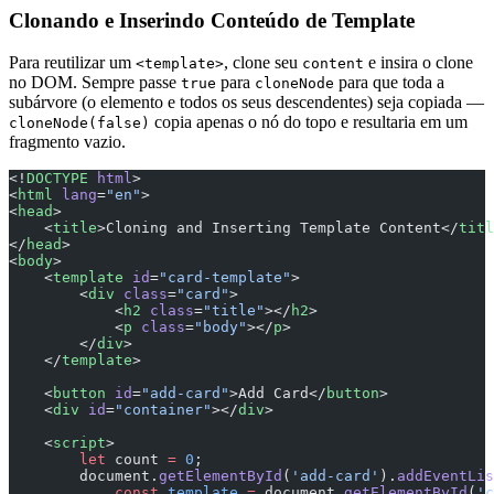
Clonando e Inserindo Conteúdo de Template
Para reutilizar um
, clone seu
e insira o clone
<template>
content
no DOM. Sempre passe
para
para que toda a
true
cloneNode
subárvore (o elemento e todos os seus descendentes) seja copiada —
copia apenas o nó do topo e resultaria em um
cloneNode(false)
fragmento vazio.
<!
DOCTYPE
 html
>
<
html
 lang
=
"en"
>
<
head
>
    <
title
>Cloning and Inserting Template Content</
titl
</
head
>
<
body
>
    <
template
 id
=
"card-template"
>
        <
div
 class
=
"card"
>
            <
h2
 class
=
"title"
></
h2
>
            <
p
 class
=
"body"
></
p
>
        </
div
>
    </
template
>
    <
button
 id
=
"add-card"
>Add Card</
button
>
    <
div
 id
=
"container"
></
div
>
    <
script
>
        let
 count 
=
 0
;
        document.
getElementById
(
'add-card'
).
addEventLis
            const
 template
 =
 document.
getElementById
(
'c