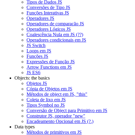
Tipos de Dados JS
Conversões de Tipo JS
Funções Interativas JS
Operadores JS
Operadores de comparação JS
Operadores Lógicos JS
Coalescência Nula em JS (??)
Operadores condicionais em JS
JS Switch
Loops em JS
Funções JS
Expressões de Função JS
Arrow Functions em JS
JS ES6
Objects: the basics
Objetos JS
Cópia de Objetos em JS
Métodos de object em JS, "this"
Coleta de lixo em JS
Tipos Symbol no JS
Conversão de Object para Primitivo em JS
Construtor JS, operador "new"
Encadeamento Opcional em JS (?.)
Data types
Métodos de primitivos em JS