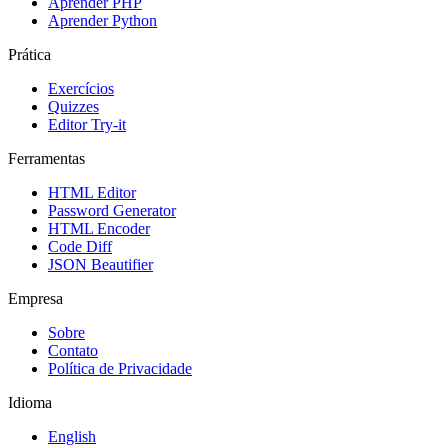
Aprender PHP
Aprender Python
Prática
Exercícios
Quizzes
Editor Try-it
Ferramentas
HTML Editor
Password Generator
HTML Encoder
Code Diff
JSON Beautifier
Empresa
Sobre
Contato
Política de Privacidade
Idioma
English