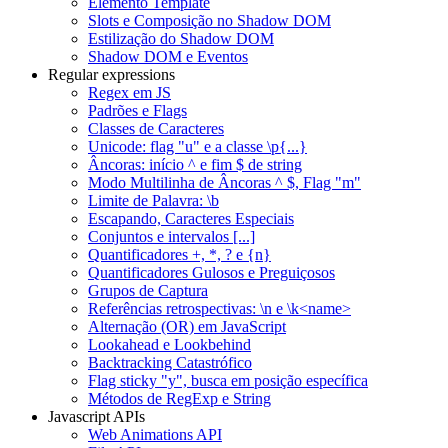
Elemento Template
Slots e Composição no Shadow DOM
Estilização do Shadow DOM
Shadow DOM e Eventos
Regular expressions
Regex em JS
Padrões e Flags
Classes de Caracteres
Unicode: flag "u" e a classe \p{...}
Âncoras: início ^ e fim $ de string
Modo Multilinha de Âncoras ^ $, Flag "m"
Limite de Palavra: \b
Escapando, Caracteres Especiais
Conjuntos e intervalos [...]
Quantificadores +, *, ? e {n}
Quantificadores Gulosos e Preguiçosos
Grupos de Captura
Referências retrospectivas: \n e \k<name>
Alternação (OR) em JavaScript
Lookahead e Lookbehind
Backtracking Catastrófico
Flag sticky "y", busca em posição específica
Métodos de RegExp e String
Javascript APIs
Web Animations API