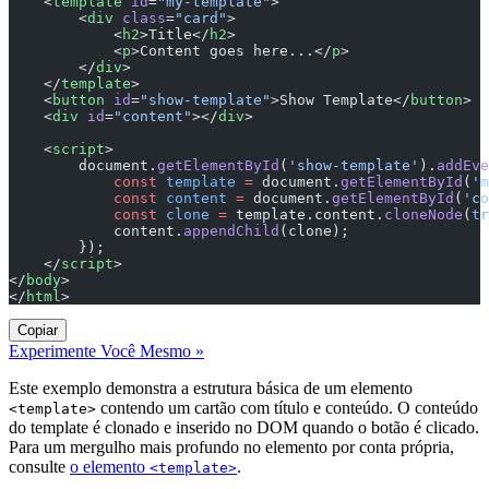
    <
template
 id
=
"my-template"
>
        <
div
 class
=
"card"
>
            <
h2
>Title</
h2
>
            <
p
>Content goes here...</
p
>
        </
div
>
    </
template
>
    <
button
 id
=
"show-template"
>Show Template</
button
>
    <
div
 id
=
"content"
></
div
>
    <
script
>
        document.
getElementById
(
'show-template'
).
addEve
            const
 template
 =
 document.
getElementById
(
'm
            const
 content
 =
 document.
getElementById
(
'co
            const
 clone
 =
 template.content.
cloneNode
(
tr
            content.
appendChild
(clone);
        });
    </
script
>
</
body
>
</
html
>
Copiar
Experimente Você Mesmo »
Este exemplo demonstra a estrutura básica de um elemento
contendo um cartão com título e conteúdo. O conteúdo
<template>
do template é clonado e inserido no DOM quando o botão é clicado.
Para um mergulho mais profundo no elemento por conta própria,
consulte
o elemento
.
<template>