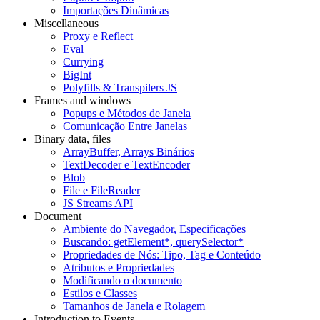
Importações Dinâmicas
Miscellaneous
Proxy e Reflect
Eval
Currying
BigInt
Polyfills & Transpilers JS
Frames and windows
Popups e Métodos de Janela
Comunicação Entre Janelas
Binary data, files
ArrayBuffer, Arrays Binários
TextDecoder e TextEncoder
Blob
File e FileReader
JS Streams API
Document
Ambiente do Navegador, Especificações
Buscando: getElement*, querySelector*
Propriedades de Nós: Tipo, Tag e Conteúdo
Atributos e Propriedades
Modificando o documento
Estilos e Classes
Tamanhos de Janela e Rolagem
Introduction to Events