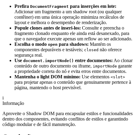
Prefira
para inserções em lote:
DocumentFragment
Adicionar um fragmento a um shadow root (ou qualquer
contêiner) em uma única operação minimiza recálculos de
layout e melhora o desempenho de renderização.
Popule clones antes de inseri-los:
Consulte e preencha o
fragmento clonado enquanto ele ainda está desanexado, para
que o navegador execute apenas um reflow ao ser adicionado.
Escolha o modo
para shadows:
Mantém os
open
componentes depuráveis e testáveis;
não oferece
closed
segurança real.
Use
entre documentos:
Ao clonar
document.importNode()
conteúdo de outro documento ou iframe,
garante
importNode
a propriedade correta do nó e evita erros entre documentos.
Mantenha o light DOM mínimo:
Use elementos
<slot>
para projetar apenas o conteúdo que genuinamente pertence à
página, mantendo o host previsível.
i
Informação
Aproveite o Shadow DOM para encapsular estilos e funcionalidades
dentro dos componentes, evitando conflitos de estilos e garantindo
código modular e de fácil manutenção.