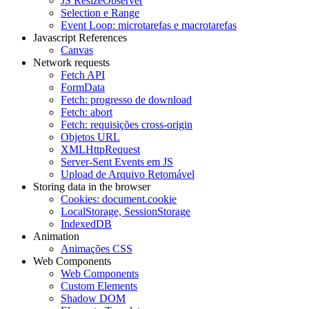
JS ResizeObserver
Selection e Range
Event Loop: microtarefas e macrotarefas
Javascript References
Canvas
Network requests
Fetch API
FormData
Fetch: progresso de download
Fetch: abort
Fetch: requisições cross-origin
Objetos URL
XMLHttpRequest
Server-Sent Events em JS
Upload de Arquivo Retomável
Storing data in the browser
Cookies: document.cookie
LocalStorage, SessionStorage
IndexedDB
Animation
Animações CSS
Web Components
Web Components
Custom Elements
Shadow DOM