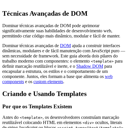
Técnicas Avançadas de DOM
Dominar técnicas avançadas de DOM pode aprimorar
significativamente suas habilidades de desenvolvimento web,
permitindo criar código mais dinâmico, modular e fácil de manter.
Dominar técnicas avançadas de
DOM
ajuda a construir interfaces
dinâmicas, modulares e de fácil manutenção com JavaScript puro —
sem necessidade de framework. Este guia aborda dois pilares do
trabalho moderno com componentes: o elemento
para
<template>
definir marcação reutilizável e inerte, e o
Shadow DOM
para
encapsular a estrutura, os estilos e o comportamento de um
componente. Juntos, eles formam a base que alimenta os
web
components
e os
custom elements
.
Criando e Usando Templates
Por que os Templates Existem
Antes do
, os desenvolvedores construíam marcação
<template>
reutilizável colocando HTML em elementos
ocultos, literais
<div>
de string JavaScript ou blocos
.
<script type="text/template">