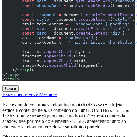
        const
 host
 =
 document.
getElementById
(
'shadow-ho
        const
 shadowRoot
 =
 host.
attachShadow
({ mode: 
'o
        const
 fragment
 =
 document.
createDocumentFragmen
        const
 style
 =
 document.
createElement
(
'style'
);
        style.textContent 
=
 `.shadow-card { padding: 20
        const
 slot
 =
 document.
createElement
(
'slot'
);
        const
 card
 =
 document.
createElement
(
'div'
);
        card.className 
=
 'shadow-card'
;
        card.textContent 
=
 'This is inside the Shadow D
        fragment.
appendChild
(style);
        fragment.
appendChild
(slot);
        fragment.
appendChild
(card);
        shadowRoot.
appendChild
(fragment);
    </
script
>
</
body
>
</
html
>
Copiar
Experimente Você Mesmo »
Este exemplo cria uma shadow tree no
e injeta
#shadow-host
estilos e conteúdo nela. O conteúdo do light DOM (
This is the
) permanece no host e é exposto dentro da
light DOM content
shadow tree por meio do elemento
, aparecendo junto ao
<slot>
conteúdo shadow em vez de ser substituído por ele.