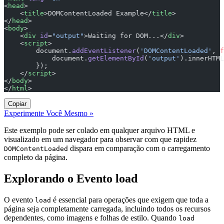
<
head
>
    <
title
>DOMContentLoaded Example</
title
>
</
head
>
<
body
>
    <
div
 id
=
"output"
>Waiting for DOM...</
div
>
    <
script
>
        document.
addEventListener
(
'DOMContentLoaded'
, 
f
            document.
getElementById
(
'output'
).innerHTML
        });
    </
script
>
</
body
>
</
html
>
Copiar
Experimente Você Mesmo »
Este exemplo pode ser colado em qualquer arquivo HTML e
visualizado em um navegador para observar com que rapidez
dispara em comparação com o carregamento
DOMContentLoaded
completo da página.
Explorando o Evento load
O evento
é essencial para operações que exigem que toda a
load
página seja completamente carregada, incluindo todos os recursos
dependentes, como imagens e folhas de estilo. Quando
load