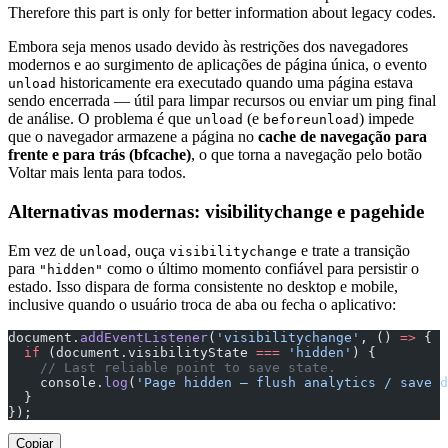
Therefore this part is only for better information about legacy codes.
Embora seja menos usado devido às restrições dos navegadores
modernos e ao surgimento de aplicações de página única, o evento
historicamente era executado quando uma página estava
unload
sendo encerrada — útil para limpar recursos ou enviar um ping final
de análise. O problema é que
(e
) impede
unload
beforeunload
que o navegador armazene a página no
cache de navegação para
frente e para trás (bfcache)
, o que torna a navegação pelo botão
Voltar mais lenta para todos.
Alternativas modernas: visibilitychange e pagehide
Em vez de
, ouça
e trate a transição
unload
visibilitychange
para
como o último momento confiável para persistir o
"hidden"
estado. Isso dispara de forma consistente no desktop e mobile,
inclusive quando o usuário troca de aba ou fecha o aplicativo:
document.
addEventListener
(
'visibilitychange'
, () 
=>
 {
  if
 (document.visibilityState 
===
 'hidden'
) {
    // Last reliable point to save state.
    console.
log
(
'Page hidden — flush analytics / save d
  }
});
Copiar