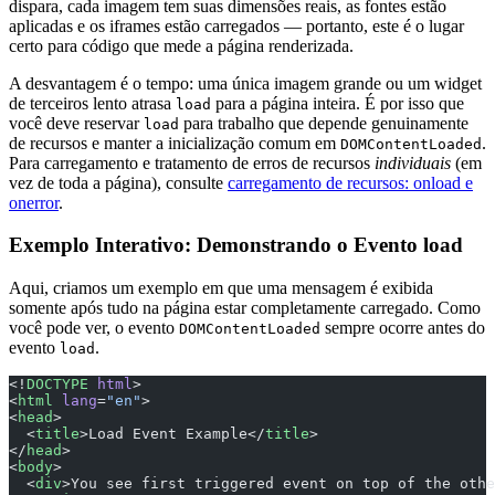
dispara, cada imagem tem suas dimensões reais, as fontes estão
aplicadas e os iframes estão carregados — portanto, este é o lugar
certo para código que mede a página renderizada.
A desvantagem é o tempo: uma única imagem grande ou um widget
de terceiros lento atrasa
para a página inteira. É por isso que
load
você deve reservar
para trabalho que depende genuinamente
load
de recursos e manter a inicialização comum em
.
DOMContentLoaded
Para carregamento e tratamento de erros de recursos
individuais
(em
vez de toda a página), consulte
carregamento de recursos: onload e
onerror
.
Exemplo Interativo: Demonstrando o Evento load
Aqui, criamos um exemplo em que uma mensagem é exibida
somente após tudo na página estar completamente carregado. Como
você pode ver, o evento
sempre ocorre antes do
DOMContentLoaded
evento
.
load
<!
DOCTYPE
 html
>
<
html
 lang
=
"en"
>
<
head
>
  <
title
>Load Event Example</
title
>
</
head
>
<
body
>
  <
div
>You see first triggered event on top of the othe