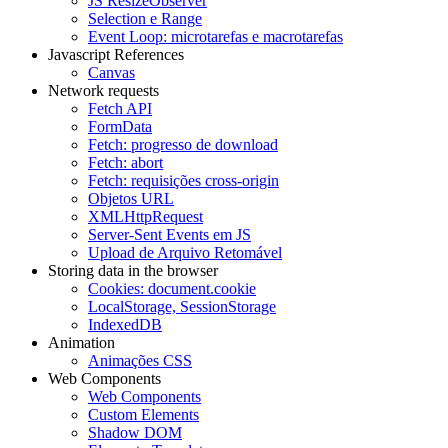
JS ResizeObserver
Selection e Range
Event Loop: microtarefas e macrotarefas
Javascript References
Canvas
Network requests
Fetch API
FormData
Fetch: progresso de download
Fetch: abort
Fetch: requisições cross-origin
Objetos URL
XMLHttpRequest
Server-Sent Events em JS
Upload de Arquivo Retomável
Storing data in the browser
Cookies: document.cookie
LocalStorage, SessionStorage
IndexedDB
Animation
Animações CSS
Web Components
Web Components
Custom Elements
Shadow DOM