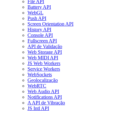
File API
Battery API
WebGL
Push API
Screen Orientation API
History API
Console API
Fullscreen API
API de Validação
Web Storage API
Web MIDI API
JS Web Workers
Service Workers
WebSockets
Geolocalização
WebRTC
Web Audio API
Notifications API
A API de Vibração
JS Intl API