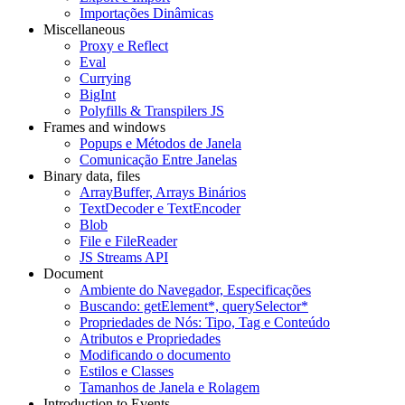
Importações Dinâmicas
Miscellaneous
Proxy e Reflect
Eval
Currying
BigInt
Polyfills & Transpilers JS
Frames and windows
Popups e Métodos de Janela
Comunicação Entre Janelas
Binary data, files
ArrayBuffer, Arrays Binários
TextDecoder e TextEncoder
Blob
File e FileReader
JS Streams API
Document
Ambiente do Navegador, Especificações
Buscando: getElement*, querySelector*
Propriedades de Nós: Tipo, Tag e Conteúdo
Atributos e Propriedades
Modificando o documento
Estilos e Classes
Tamanhos de Janela e Rolagem
Introduction to Events