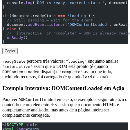
  console.
log
(
'DOM is ready, current state:'
, document.
}
if
 (document.readyState 
===
 'loading'
) {
  // Still parsing — wait for the event.
  document.
addEventListener
(
'DOMContentLoaded'
, onReady
} 
else
 {
  // 'interactive' or 'complete' — DOM is already ready
  onReady
();
}
Copiar
percorre três valores:
enquanto analisa,
readyState
"loading"
assim que o DOM está pronto (é quando
"interactive"
dispara) e
assim que tudo,
DOMContentLoaded
"complete"
incluindo recursos, foi carregado (é quando
dispara).
load
Exemplo Interativo: DOMContentLoaded em Ação
Para ver
em ação, o exemplo a seguir atualiza o
DOMContentLoaded
conteúdo de um elemento
assim que o documento HTML é
div
completamente analisado, mas antes de a página inteira ser
completamente carregada.
<!
DOCTYPE
 html
>
<
html
 lang
=
"en"
>