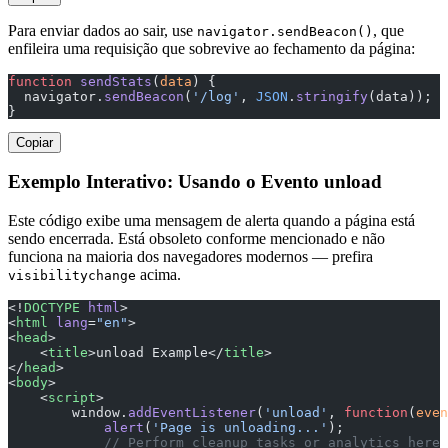
Para enviar dados ao sair, use
, que
navigator.sendBeacon()
enfileira uma requisição que sobrevive ao fechamento da página:
function
 sendStats
(
data
) {
  navigator.
sendBeacon
(
'/log'
, 
JSON
.
stringify
(data));
}
Copiar
Exemplo Interativo: Usando o Evento unload
Este código exibe uma mensagem de alerta quando a página está
sendo encerrada. Está obsoleto conforme mencionado e não
funciona na maioria dos navegadores modernos — prefira
acima.
visibilitychange
<!
DOCTYPE
 html
>
<
html
 lang
=
"en"
>
<
head
>
    <
title
>unload Example</
title
>
</
head
>
<
body
>
    <
script
>
        window.
addEventListener
(
'unload'
, 
function
(
even
            alert
(
'Page is unloading...'
);
            // Perform cleanup tasks or analytics here