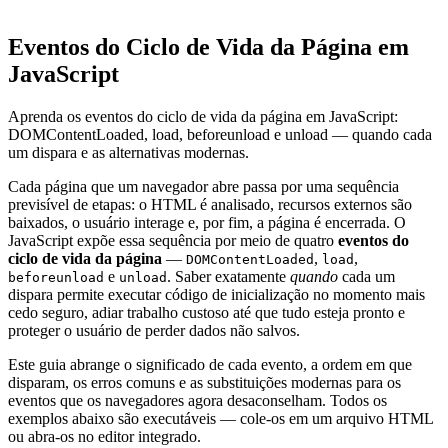
Eventos do Ciclo de Vida da Página em
JavaScript
Aprenda os eventos do ciclo de vida da página em JavaScript:
DOMContentLoaded, load, beforeunload e unload — quando cada
um dispara e as alternativas modernas.
Cada página que um navegador abre passa por uma sequência
previsível de etapas: o HTML é analisado, recursos externos são
baixados, o usuário interage e, por fim, a página é encerrada. O
JavaScript expõe essa sequência por meio de quatro
eventos do
ciclo de vida da página
—
,
,
DOMContentLoaded
load
e
. Saber exatamente
quando
cada um
beforeunload
unload
dispara permite executar código de inicialização no momento mais
cedo seguro, adiar trabalho custoso até que tudo esteja pronto e
proteger o usuário de perder dados não salvos.
Este guia abrange o significado de cada evento, a ordem em que
disparam, os erros comuns e as substituições modernas para os
eventos que os navegadores agora desaconselham. Todos os
exemplos abaixo são executáveis — cole-os em um arquivo HTML
ou abra-os no editor integrado.