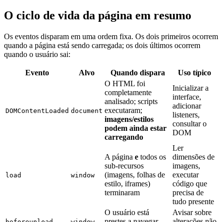
O ciclo de vida da página em resumo
Os eventos disparam em uma ordem fixa. Os dois primeiros ocorrem
quando a página está sendo carregada; os dois últimos ocorrem
quando o usuário sai:
Evento
Alvo
Quando dispara
Uso típico
O HTML foi
Inicializar a
completamente
interface,
analisado; scripts
adicionar
executaram;
DOMContentLoaded
document
listeners,
imagens/estilos
consultar o
podem ainda estar
DOM
carregando
Ler
A página
e
todos os
dimensões de
sub-recursos
imagens,
(imagens, folhas de
executar
load
window
estilo, iframes)
código que
terminaram
precisa de
tudo presente
O usuário está
Avisar sobre
prestes a navegar
alterações não
beforeunload
window