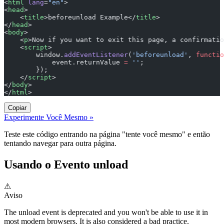
<
html
 lang
=
"en"
>
<
head
>
    <
title
>beforeunload Example</
title
>
</
head
>
<
body
>
    <
p
>Now if you want to exit this page, a confirmatio
    <
script
>
        window.
addEventListener
(
'beforeunload'
, 
functio
            event.returnValue 
=
 ''
;
        });
    </
script
>
</
body
>
</
html
>
Copiar
Experimente Você Mesmo »
Teste este código entrando na página "tente você mesmo" e então
tentando navegar para outra página.
Usando o Evento unload
⚠
Aviso
The unload event is deprecated and you won't be able to use it in
most modern browsers. It is also considered a bad practice.