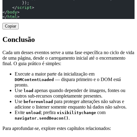
        });
    </
script
>
</
body
>
</
html
>
Copiar
Conclusão
Cada um desses eventos serve a uma fase específica no ciclo de vida
de uma página, desde o carregamento inicial até o encerramento
final. O guia prático é simples:
Execute a maior parte da inicialização em
— dispara primeiro e o DOM está
DOMContentLoaded
pronto.
Use
apenas quando depender de imagens, fontes ou
load
outros sub-recursos completamente presentes.
Use
para proteger alterações não salvas e
beforeunload
adicione o listener somente enquanto há dados não salvos.
Evite
; prefira
com
unload
visibilitychange
.
navigator.sendBeacon()
Para aprofundar-se, explore estes capítulos relacionados: