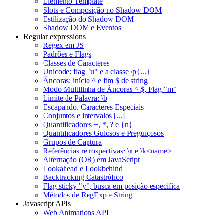
Elemento Template
Slots e Composição no Shadow DOM
Estilização do Shadow DOM
Shadow DOM e Eventos
Regular expressions
Regex em JS
Padrões e Flags
Classes de Caracteres
Unicode: flag "u" e a classe \p{...}
Âncoras: início ^ e fim $ de string
Modo Multilinha de Âncoras ^ $, Flag "m"
Limite de Palavra: \b
Escapando, Caracteres Especiais
Conjuntos e intervalos [...]
Quantificadores +, *, ? e {n}
Quantificadores Gulosos e Preguiçosos
Grupos de Captura
Referências retrospectivas: \n e \k<name>
Alternação (OR) em JavaScript
Lookahead e Lookbehind
Backtracking Catastrófico
Flag sticky "y", busca em posição específica
Métodos de RegExp e String
Javascript APIs
Web Animations API