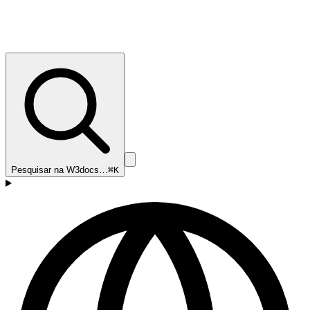
Pesquisar na W3docs…
⌘K