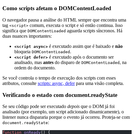
Como scripts afetam o DOMContentLoaded
O navegador pausa a análise do HTML sempre que encontra uma
tag
comum, executa o script e só então continua. Isso
<script>
significa que
aguarda scripts síncronos. Há
DOMContentLoaded
duas nuances importantes:
é executado assim que é baixado e
não
<script async>
bloqueia
.
DOMContentLoaded
é executado após o documento ser
<script defer>
analisado, mas
antes
do disparo de
, na
DOMContentLoaded
ordem do documento.
Se você controla o tempo de execução dos scripts com esses
atributos, consulte
scripts: async, defer
para uma visão completa.
Verificando o estado com document.readyState
Se seu código pode ser executado
depois
que o DOM já foi
analisado (por exemplo, um script adicionado dinamicamente), o
listener nunca dispararia porque o evento já ocorreu. Proteja-se com
:
document.readyState
function
 onReady
() {