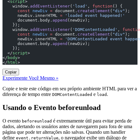
  <
script
>
    window.
addEventListener
(
'load'
, 
function
() {
      const
 newDiv
 =
 document.
createElement
(
"div"
);
      newDiv.innerHTML 
=
 'loaded event happened!'
      document.body.
append
(newDiv);
    });
    window.
addEventListener
(
'DOMContentLoaded'
, 
functio
      const
 newDiv
 =
 document.
createElement
(
"div"
);
      newDiv.innerHTML 
=
 'DOMContentLoaded event happen
      document.body.
append
(newDiv);
    });
  </
script
>
</
body
>
</
html
>
Copiar
Experimente Você Mesmo »
Copie e teste este código em seu próprio ambiente HTML para ver a
diferença de tempo entre
e
.
DOMContentLoaded
load
Usando o Evento beforeunload
O evento
é extremamente útil para evitar perda de
beforeunload
dados, alertando os usuários antes de navegarem para fora de uma
página que pode ter alterações não salvas. Quando um handler
define
, o navegador exibe um diálogo de
event.returnValue