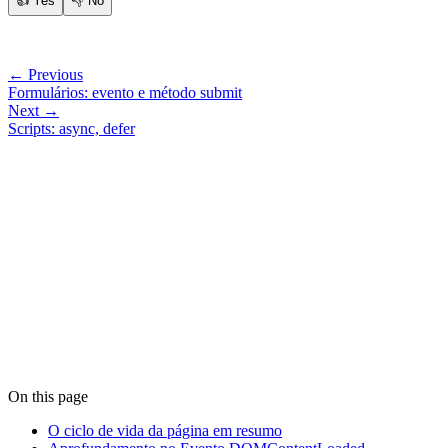
👍
Yes
👎
No
← Previous
Formulários: evento e método submit
Next →
Scripts: async, defer
On this page
O ciclo de vida da página em resumo