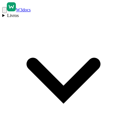
W3docs
Livros