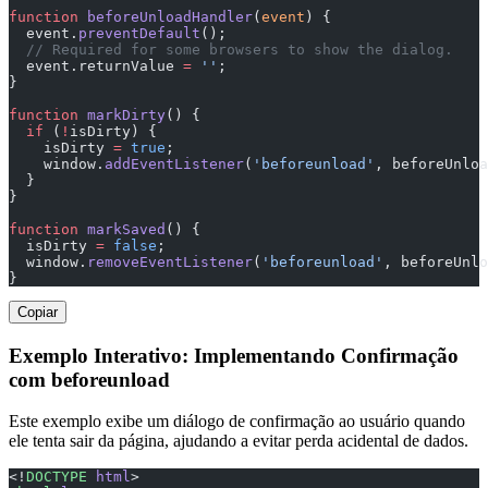
function
 beforeUnloadHandler
(
event
) {
  event.
preventDefault
();
  // Required for some browsers to show the dialog.
  event.returnValue 
=
 ''
;
}
function
 markDirty
() {
  if
 (
!
isDirty) {
    isDirty 
=
 true
;
    window.
addEventListener
(
'beforeunload'
, beforeUnlo
  }
}
function
 markSaved
() {
  isDirty 
=
 false
;
  window.
removeEventListener
(
'beforeunload'
, beforeUnlo
}
Copiar
Exemplo Interativo: Implementando Confirmação
com beforeunload
Este exemplo exibe um diálogo de confirmação ao usuário quando
ele tenta sair da página, ajudando a evitar perda acidental de dados.
<!
DOCTYPE
 html
>