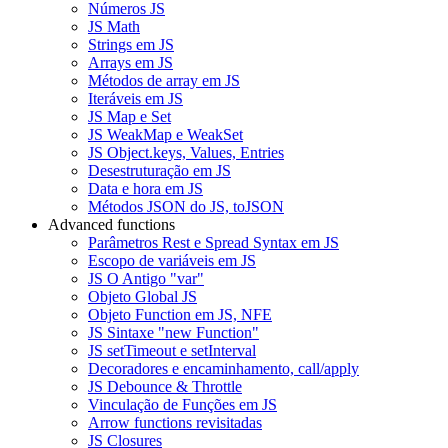
Números JS
JS Math
Strings em JS
Arrays em JS
Métodos de array em JS
Iteráveis em JS
JS Map e Set
JS WeakMap e WeakSet
JS Object.keys, Values, Entries
Desestruturação em JS
Data e hora em JS
Métodos JSON do JS, toJSON
Advanced functions
Parâmetros Rest e Spread Syntax em JS
Escopo de variáveis em JS
JS O Antigo "var"
Objeto Global JS
Objeto Function em JS, NFE
JS Sintaxe "new Function"
JS setTimeout e setInterval
Decoradores e encaminhamento, call/apply
JS Debounce & Throttle
Vinculação de Funções em JS
Arrow functions revisitadas
JS Closures