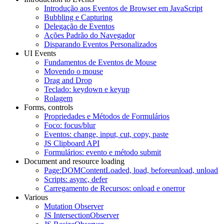
Introdução aos Eventos de Browser em JavaScript
Bubbling e Capturing
Delegação de Eventos
Ações Padrão do Navegador
Disparando Eventos Personalizados
UI Events
Fundamentos de Eventos de Mouse
Movendo o mouse
Drag and Drop
Teclado: keydown e keyup
Rolagem
Forms, controls
Propriedades e Métodos de Formulários
Foco: focus/blur
Eventos: change, input, cut, copy, paste
JS Clipboard API
Formulários: evento e método submit
Document and resource loading
Page:DOMContentLoaded, load, beforeunload, unload
Scripts: async, defer
Carregamento de Recursos: onload e onerror
Various
Mutation Observer
JS IntersectionObserver