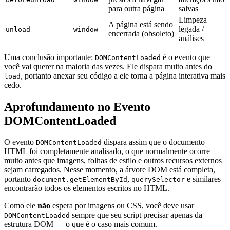
para outra página
salvas
Limpeza
A página está sendo
legada /
unload
window
encerrada (obsoleto)
análises
Uma conclusão importante:
é o evento que
DOMContentLoaded
você vai querer na maioria das vezes. Ele dispara muito antes do
, portanto anexar seu código a ele torna a página interativa mais
load
cedo.
Aprofundamento no Evento
DOMContentLoaded
O evento
dispara assim que o documento
DOMContentLoaded
HTML foi completamente analisado, o que normalmente ocorre
muito antes que imagens, folhas de estilo e outros recursos externos
sejam carregados. Nesse momento, a árvore DOM está completa,
portanto
,
e similares
document.getElementById
querySelector
encontrarão todos os elementos escritos no HTML.
Como ele
não
espera por imagens ou CSS, você deve usar
sempre que seu script precisar apenas da
DOMContentLoaded
estrutura DOM — o que é o caso mais comum.