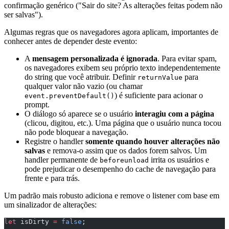
confirmação genérico ("Sair do site? As alterações feitas podem não
ser salvas").
Algumas regras que os navegadores agora aplicam, importantes de
conhecer antes de depender deste evento:
A
mensagem personalizada é ignorada
. Para evitar spam,
os navegadores exibem seu próprio texto independentemente
do string que você atribuir. Definir
para
returnValue
qualquer valor não vazio (ou chamar
) é suficiente para acionar o
event.preventDefault()
prompt.
O diálogo só aparece se o usuário
interagiu com a página
(clicou, digitou, etc.). Uma página que o usuário nunca tocou
não pode bloquear a navegação.
Registre o handler
somente quando houver alterações não
salvas
e remova-o assim que os dados forem salvos. Um
handler permanente de
irrita os usuários e
beforeunload
pode prejudicar o desempenho do cache de navegação para
frente e para trás.
Um padrão mais robusto adiciona e remove o listener com base em
um sinalizador de alterações:
let
 isDirty 
=
 false
;