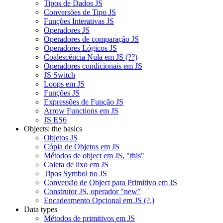
Tipos de Dados JS
Conversões de Tipo JS
Funções Interativas JS
Operadores JS
Operadores de comparação JS
Operadores Lógicos JS
Coalescência Nula em JS (??)
Operadores condicionais em JS
JS Switch
Loops em JS
Funções JS
Expressões de Função JS
Arrow Functions em JS
JS ES6
Objects: the basics
Objetos JS
Cópia de Objetos em JS
Métodos de object em JS, "this"
Coleta de lixo em JS
Tipos Symbol no JS
Conversão de Object para Primitivo em JS
Construtor JS, operador "new"
Encadeamento Opcional em JS (?.)
Data types
Métodos de primitivos em JS