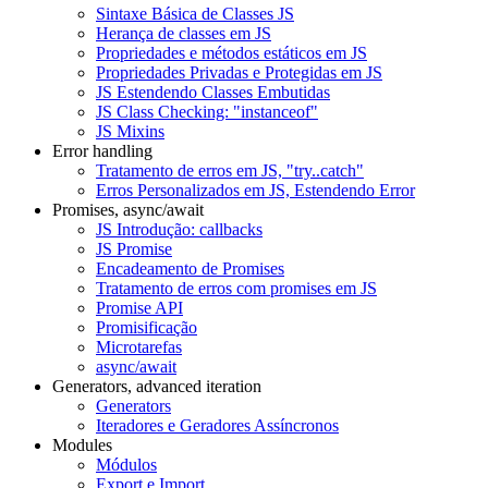
Sintaxe Básica de Classes JS
Herança de classes em JS
Propriedades e métodos estáticos em JS
Propriedades Privadas e Protegidas em JS
JS Estendendo Classes Embutidas
JS Class Checking: "instanceof"
JS Mixins
Error handling
Tratamento de erros em JS, "try..catch"
Erros Personalizados em JS, Estendendo Error
Promises, async/await
JS Introdução: callbacks
JS Promise
Encadeamento de Promises
Tratamento de erros com promises em JS
Promise API
Promisificação
Microtarefas
async/await
Generators, advanced iteration
Generators
Iteradores e Geradores Assíncronos
Modules
Módulos
Export e Import