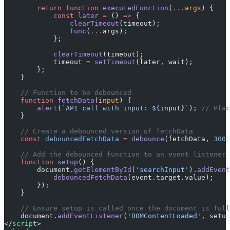
        return
 function
 executedFunction
(
...
args
) {
            const
 later
 =
 () 
=>
 {
                clearTimeout
(timeout);
                func
(
...
args);
            };
            clearTimeout
(timeout);
            timeout 
=
 setTimeout
(later, wait);
        };
    }
    // Function to be debounced
    function
 fetchData
(
input
) {
        alert
(
`API call with input: ${
input
}`
); 
// Plac
    }
    // Create a debounced version of fetchData
    const
 debouncedFetchData
 =
 debounce
(fetchData, 
300
)
    // Add the debounced function to an event listener
    function
 setup
() {
        document.
getElementById
(
'searchInput'
).
addEvent
            debouncedFetchData
(event.target.value);
        });
    }
    // Ensure setup is called once the document is full
    document.
addEventListener
(
'DOMContentLoaded'
, setup
</
script
>