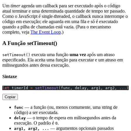
Um
timer
agenda um callback para ser executado após o código
atual terminar e uma determinada quantidade de tempo ter passado.
Como o JavaScript é single-threaded, o callback nunca interrompe o
código em execução; ele aguarda em uma fila e só é executado
quando a pilha de chamadas está vazia. (Para o mecanismo
completo, veja
The Event Loop
.)
A Função setTimeout()
executa uma função
uma vez
após um atraso
setTimeout()
especificado. Ela aceita uma função para executar e um atraso em
milissegundos antes dessa execução.
Sintaxe
let
 timerId 
=
 setTimeout
(func, delay, arg1, arg2, 
...
);
Copiar
— a função (ou, menos comumente, uma string de
func
código) a ser executada.
— o tempo de espera em milissegundos antes da
delay
execução. O padrão é
.
0
— argumentos opcionais passados
arg1, arg2, ...