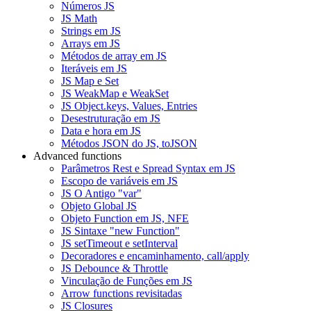
Números JS
JS Math
Strings em JS
Arrays em JS
Métodos de array em JS
Iteráveis em JS
JS Map e Set
JS WeakMap e WeakSet
JS Object.keys, Values, Entries
Desestruturação em JS
Data e hora em JS
Métodos JSON do JS, toJSON
Advanced functions
Parâmetros Rest e Spread Syntax em JS
Escopo de variáveis em JS
JS O Antigo "var"
Objeto Global JS
Objeto Function em JS, NFE
JS Sintaxe "new Function"
JS setTimeout e setInterval
Decoradores e encaminhamento, call/apply
JS Debounce & Throttle
Vinculação de Funções em JS
Arrow functions revisitadas
JS Closures