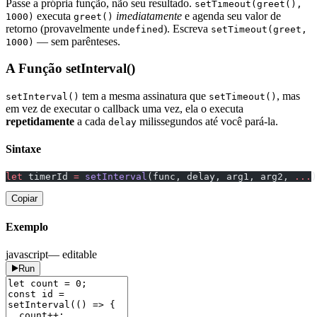
Passe a própria função, não seu resultado.
setTimeout(greet(),
executa
imediatamente
e agenda seu valor de
1000)
greet()
retorno (provavelmente
). Escreva
undefined
setTimeout(greet,
— sem parênteses.
1000)
A Função setInterval()
tem a mesma assinatura que
, mas
setInterval()
setTimeout()
em vez de executar o callback uma vez, ela o executa
repetidamente
a cada
milissegundos até você pará-la.
delay
Sintaxe
let
 timerId 
=
 setInterval
(func, delay, arg1, arg2, 
...
)
Copiar
Exemplo
javascript
— editable
Run