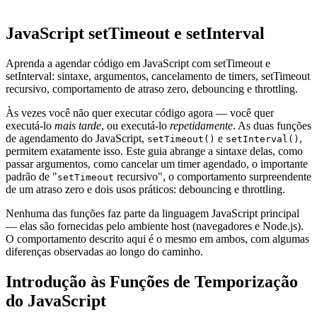
JavaScript setTimeout e setInterval
Aprenda a agendar código em JavaScript com setTimeout e
setInterval: sintaxe, argumentos, cancelamento de timers, setTimeout
recursivo, comportamento de atraso zero, debouncing e throttling.
Às vezes você não quer executar código agora — você quer
executá-lo
mais tarde
, ou executá-lo
repetidamente
. As duas funções
de agendamento do JavaScript,
e
,
setTimeout()
setInterval()
permitem exatamente isso. Este guia abrange a sintaxe delas, como
passar argumentos, como cancelar um timer agendado, o importante
padrão de "
recursivo", o comportamento surpreendente
setTimeout
de um atraso zero e dois usos práticos: debouncing e throttling.
Nenhuma das funções faz parte da linguagem JavaScript principal
— elas são fornecidas pelo ambiente host (navegadores e Node.js).
O comportamento descrito aqui é o mesmo em ambos, com algumas
diferenças observadas ao longo do caminho.
Introdução às Funções de Temporização
do JavaScript