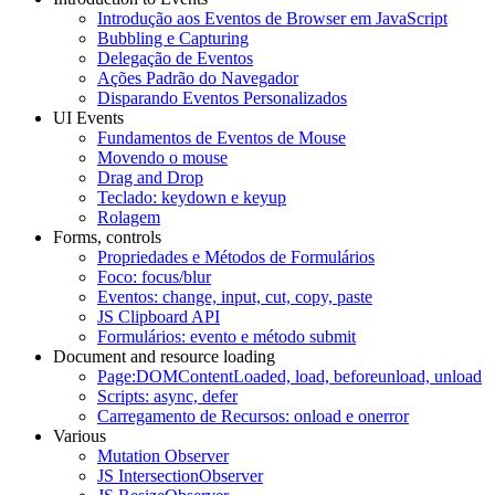
Introdução aos Eventos de Browser em JavaScript
Bubbling e Capturing
Delegação de Eventos
Ações Padrão do Navegador
Disparando Eventos Personalizados
UI Events
Fundamentos de Eventos de Mouse
Movendo o mouse
Drag and Drop
Teclado: keydown e keyup
Rolagem
Forms, controls
Propriedades e Métodos de Formulários
Foco: focus/blur
Eventos: change, input, cut, copy, paste
JS Clipboard API
Formulários: evento e método submit
Document and resource loading
Page:DOMContentLoaded, load, beforeunload, unload
Scripts: async, defer
Carregamento de Recursos: onload e onerror
Various
Mutation Observer
JS IntersectionObserver