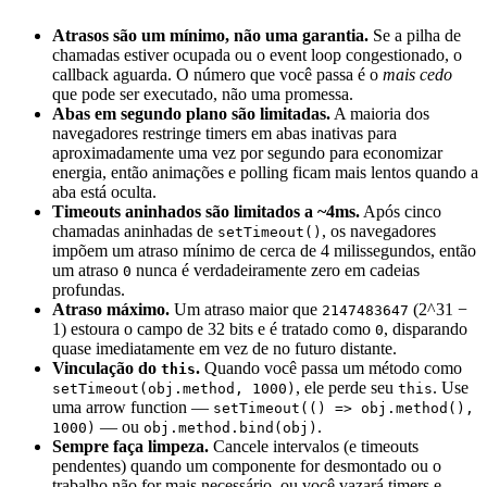
Atrasos são um mínimo, não uma garantia.
Se a pilha de
chamadas estiver ocupada ou o event loop congestionado, o
callback aguarda. O número que você passa é o
mais cedo
que pode ser executado, não uma promessa.
Abas em segundo plano são limitadas.
A maioria dos
navegadores restringe timers em abas inativas para
aproximadamente uma vez por segundo para economizar
energia, então animações e polling ficam mais lentos quando a
aba está oculta.
Timeouts aninhados são limitados a ~4ms.
Após cinco
chamadas aninhadas de
, os navegadores
setTimeout()
impõem um atraso mínimo de cerca de 4 milissegundos, então
um atraso
nunca é verdadeiramente zero em cadeias
0
profundas.
Atraso máximo.
Um atraso maior que
(2^31 −
2147483647
1) estoura o campo de 32 bits e é tratado como
, disparando
0
quase imediatamente em vez de no futuro distante.
Vinculação do
.
Quando você passa um método como
this
, ele perde seu
. Use
setTimeout(obj.method, 1000)
this
uma arrow function —
setTimeout(() => obj.method(),
— ou
.
1000)
obj.method.bind(obj)
Sempre faça limpeza.
Cancele intervalos (e timeouts
pendentes) quando um componente for desmontado ou o
trabalho não for mais necessário, ou você vazará timers e