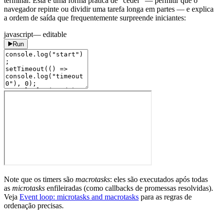
terminar. Esta é uma forma prática de "ceder" — permitir que o
navegador repinte ou dividir uma tarefa longa em partes — e explica
a ordem de saída que frequentemente surpreende iniciantes:
javascript
— editable
Run
Note que os timers são
macrotasks
: eles são executados após todas
as
microtasks
enfileiradas (como callbacks de promessas resolvidas).
Veja
Event loop: microtasks and macrotasks
para as regras de
ordenação precisas.