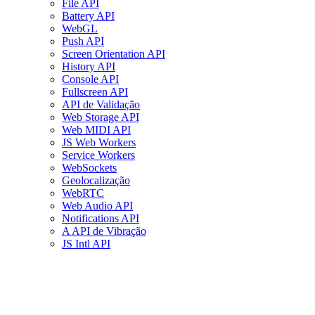
File API
Battery API
WebGL
Push API
Screen Orientation API
History API
Console API
Fullscreen API
API de Validação
Web Storage API
Web MIDI API
JS Web Workers
Service Workers
WebSockets
Geolocalização
WebRTC
Web Audio API
Notifications API
A API de Vibração
JS Intl API