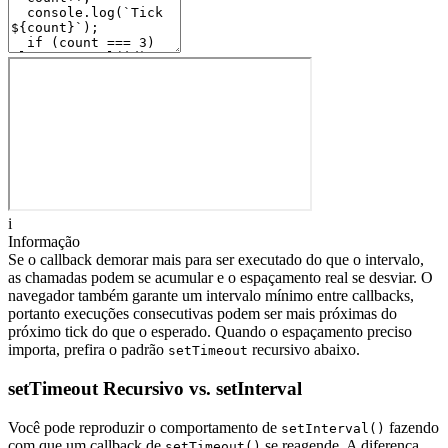
i
Informação
Se o callback demorar mais para ser executado do que o intervalo,
as chamadas podem se acumular e o espaçamento real se desviar. O
navegador também garante um intervalo mínimo entre callbacks,
portanto execuções consecutivas podem ser mais próximas do
próximo tick do que o esperado. Quando o espaçamento preciso
importa, prefira o padrão
recursivo abaixo.
setTimeout
setTimeout Recursivo vs. setInterval
Você pode reproduzir o comportamento de
fazendo
setInterval()
com que um callback de
se reagende. A diferença
setTimeout()