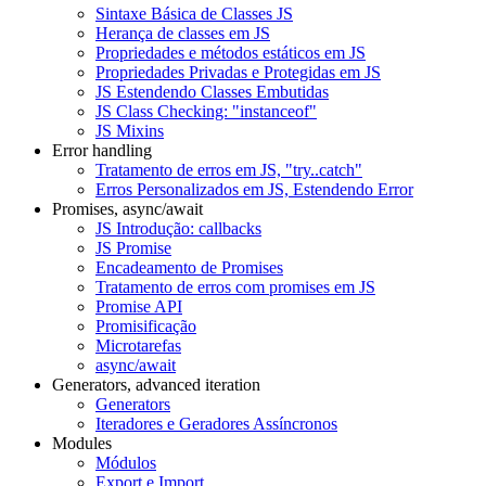
Sintaxe Básica de Classes JS
Herança de classes em JS
Propriedades e métodos estáticos em JS
Propriedades Privadas e Protegidas em JS
JS Estendendo Classes Embutidas
JS Class Checking: "instanceof"
JS Mixins
Error handling
Tratamento de erros em JS, "try..catch"
Erros Personalizados em JS, Estendendo Error
Promises, async/await
JS Introdução: callbacks
JS Promise
Encadeamento de Promises
Tratamento de erros com promises em JS
Promise API
Promisificação
Microtarefas
async/await
Generators, advanced iteration
Generators
Iteradores e Geradores Assíncronos
Modules
Módulos
Export e Import