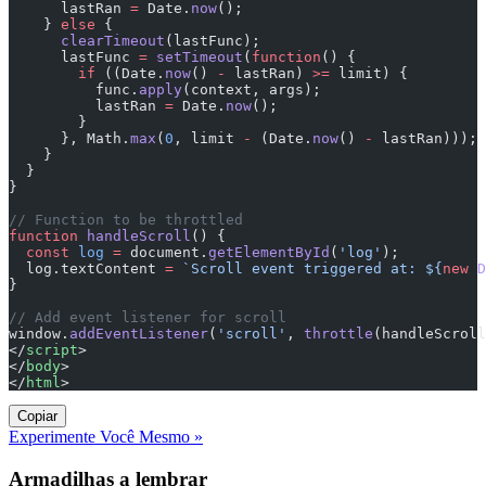
      lastRan 
=
 Date.
now
();
    } 
else
 {
      clearTimeout
(lastFunc);
      lastFunc 
=
 setTimeout
(
function
() {
        if
 ((Date.
now
() 
-
 lastRan) 
>=
 limit) {
          func.
apply
(context, args);
          lastRan 
=
 Date.
now
();
        }
      }, Math.
max
(
0
, limit 
-
 (Date.
now
() 
-
 lastRan)));
    }
  }
}
// Function to be throttled
function
 handleScroll
() {
  const
 log
 =
 document.
getElementById
(
'log'
);
  log.textContent 
=
 `Scroll event triggered at: ${
new
 D
}
// Add event listener for scroll
window.
addEventListener
(
'scroll'
, 
throttle
(handleScroll
</
script
>
</
body
>
</
html
>
Copiar
Experimente Você Mesmo »
Armadilhas a lembrar