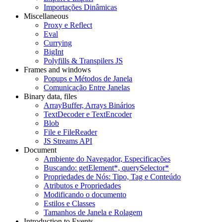
Importações Dinâmicas
Miscellaneous
Proxy e Reflect
Eval
Currying
BigInt
Polyfills & Transpilers JS
Frames and windows
Popups e Métodos de Janela
Comunicação Entre Janelas
Binary data, files
ArrayBuffer, Arrays Binários
TextDecoder e TextEncoder
Blob
File e FileReader
JS Streams API
Document
Ambiente do Navegador, Especificações
Buscando: getElement*, querySelector*
Propriedades de Nós: Tipo, Tag e Conteúdo
Atributos e Propriedades
Modificando o documento
Estilos e Classes
Tamanhos de Janela e Rolagem
Introduction to Events