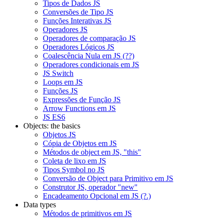
Tipos de Dados JS
Conversões de Tipo JS
Funções Interativas JS
Operadores JS
Operadores de comparação JS
Operadores Lógicos JS
Coalescência Nula em JS (??)
Operadores condicionais em JS
JS Switch
Loops em JS
Funções JS
Expressões de Função JS
Arrow Functions em JS
JS ES6
Objects: the basics
Objetos JS
Cópia de Objetos em JS
Métodos de object em JS, "this"
Coleta de lixo em JS
Tipos Symbol no JS
Conversão de Object para Primitivo em JS
Construtor JS, operador "new"
Encadeamento Opcional em JS (?.)
Data types
Métodos de primitivos em JS