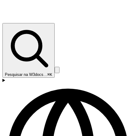
Pesquisar na W3docs…
⌘K