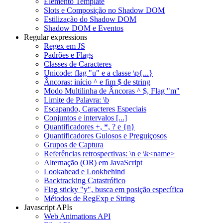
Elemento Template
Slots e Composição no Shadow DOM
Estilização do Shadow DOM
Shadow DOM e Eventos
Regular expressions
Regex em JS
Padrões e Flags
Classes de Caracteres
Unicode: flag "u" e a classe \p{...}
Âncoras: início ^ e fim $ de string
Modo Multilinha de Âncoras ^ $, Flag "m"
Limite de Palavra: \b
Escapando, Caracteres Especiais
Conjuntos e intervalos [...]
Quantificadores +, *, ? e {n}
Quantificadores Gulosos e Preguiçosos
Grupos de Captura
Referências retrospectivas: \n e \k<name>
Alternação (OR) em JavaScript
Lookahead e Lookbehind
Backtracking Catastrófico
Flag sticky "y", busca em posição específica
Métodos de RegExp e String
Javascript APIs
Web Animations API