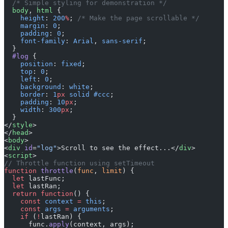
  /* Simple styling for demonstration */
  body
, 
html
 {
    height
: 
200
%
; 
/* Make the page scrollable */
    margin
: 
0
;
    padding
: 
0
;
    font-family
: 
Arial
, 
sans-serif
;
  }
  #log
 {
    position
: 
fixed
;
    top
: 
0
;
    left
: 
0
;
    background
: 
white
;
    border
: 
1
px
 solid
 #ccc
;
    padding
: 
10
px
;
    width
: 
300
px
;
  }
</
style
>
</
head
>
<
body
>
<
div
 id
=
"log"
>Scroll to see the effect...</
div
>
<
script
>
// Throttle function using setTimeout
function
 throttle
(
func
, 
limit
) {
  let
 lastFunc;
  let
 lastRan;
  return
 function
() {
    const
 context
 =
 this
;
    const
 args
 =
 arguments
;
    if
 (
!
lastRan) {
      func.
apply
(context, args);