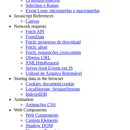
JS ResizeObserver
Selection e Range
Event Loop: microtarefas e macrotarefas
Javascript References
Canvas
Network requests
Fetch API
FormData
Fetch: progresso de download
Fetch: abort
Fetch: requisições cross-origin
Objetos URL
XMLHttpRequest
Server-Sent Events em JS
Upload de Arquivo Retomável
Storing data in the browser
Cookies: document.cookie
LocalStorage, SessionStorage
IndexedDB
Animation
Animações CSS
Web Components
Web Components
Custom Elements
Shadow DOM