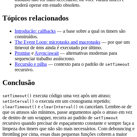
poderá operar em estado obsoleto.
Tópicos relacionados
Introdução: callbacks
— a base sobre a qual os timers são
construídos.
The Event Loop: microtasks and macrotasks
— por que um
timeout de
ms ainda é executado por último.
0
Promise
e
Async/await
— alternativas modernas para
sequenciar trabalho assíncrono.
Recursão e pilha
— contexto para o padrão de
setTimeout
recursivo.
Conclusão
executa código uma vez após um atraso;
setTimeout()
o executa em um cronograma repetido;
setInterval()
e
os cancelam. Lembre-se de
clearTimeout()
clearInterval()
que os atrasos são mínimos, passe argumentos após o atraso em vez
de dentro de um wrapper, recorra ao padrão de
setTimeout
recursivo quando precisar de espaçamento constante e sempre faça a
limpeza dos timers que não são mais necessários. Com debouncing e
throttling por cima, essas duas pequenas funções cobrem a maior