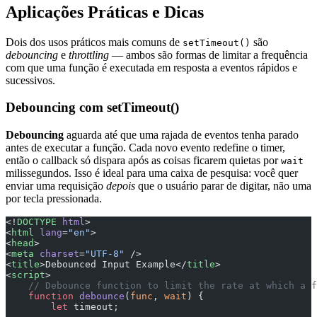
Aplicações Práticas e Dicas
Dois dos usos práticos mais comuns de
são
setTimeout()
debouncing
e
throttling
— ambos são formas de limitar a frequência
com que uma função é executada em resposta a eventos rápidos e
sucessivos.
Debouncing com setTimeout()
Debouncing
aguarda até que uma rajada de eventos tenha parado
antes de executar a função. Cada novo evento redefine o timer,
então o callback só dispara após as coisas ficarem quietas por
wait
milissegundos. Isso é ideal para uma caixa de pesquisa: você quer
enviar uma requisição
depois
que o usuário parar de digitar, não uma
por tecla pressionada.
<!
DOCTYPE
 html
>
<
html
 lang
=
"en"
>
<
head
>
<
meta
 charset
=
"UTF-8"
 />
<
title
>Debounced Input Example</
title
>
<
script
>
    // Debounce function to limit the rate at which a f
    function
 debounce
(
func
, 
wait
) {
        let
 timeout;