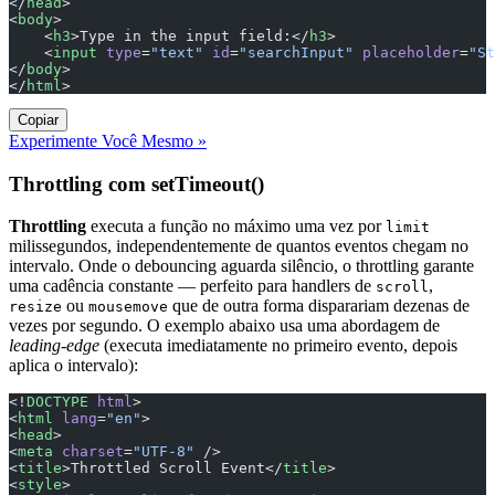
</
head
>
<
body
>
    <
h3
>Type in the input field:</
h3
>
    <
input
 type
=
"text"
 id
=
"searchInput"
 placeholder
=
"St
</
body
>
</
html
>
Copiar
Experimente Você Mesmo »
Throttling com setTimeout()
Throttling
executa a função no máximo uma vez por
limit
milissegundos, independentemente de quantos eventos chegam no
intervalo. Onde o debouncing aguarda silêncio, o throttling garante
uma cadência constante — perfeito para handlers de
,
scroll
ou
que de outra forma disparariam dezenas de
resize
mousemove
vezes por segundo. O exemplo abaixo usa uma abordagem de
leading-edge
(executa imediatamente no primeiro evento, depois
aplica o intervalo):
<!
DOCTYPE
 html
>
<
html
 lang
=
"en"
>
<
head
>
<
meta
 charset
=
"UTF-8"
 />
<
title
>Throttled Scroll Event</
title
>
<
style
>