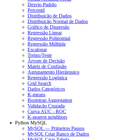
Desvio Padrão
Percentil
Distribuição de Dados
Distribuição Normal de Dados
Gráfico de Dispersão
Regressão Linear
Regressão Polinomial
Regressão Múltipla
Escalonar
Treino/Teste
Árvore de Decisão
Matriz de Confusão
Agrupamento Hierárquico
Regressão Logística
Grid Search
Dados Categóricos
K-means
Bootstrap Aggregation
Validação Cruzada
Curva AUC - ROC
K-nearest neighbors
Python MySQL
MySQL — Primeiros Passos
MySQL Criar Banco de Dados
MySQL Criar Tabela