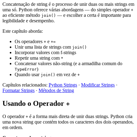
Concatenação de string é o processo de unir duas ou mais strings em
uma só. Python oferece várias abordagens — do simples operador
+
ao eficiente método
— e escolher a certa é importante para
join()
legibilidade e desempenho.
Este capítulo aborda:
Os operadores
e
+
+=
Unir uma lista de strings com
join()
Incorporar valores com f-strings
Repetir uma string com
*
Concatenar valores não-string (e a armadilha comum do
)
TypeError
Quando usar
em vez de
join()
+
Capítulos relacionados:
Python Strings
·
Modificar Strings
·
Formatar Strings
·
Métodos de String
Usando o Operador
+
O operador
é a forma mais direta de unir duas strings. Python cria
+
uma nova string que contém todos os caracteres dos dois operandos,
em ordem.