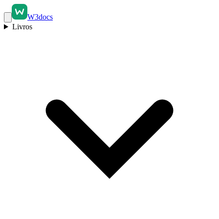
W3docs
Livros