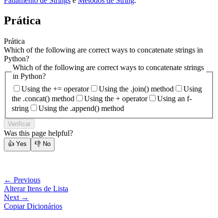
Fatiamento de Strings
e
Métodos de String
.
Prática
Prática
Which of the following are correct ways to concatenate strings in
Python?
Which of the following are correct ways to concatenate strings
in Python?
Using the += operator
Using the .join() method
Using
the .concat() method
Using the + operator
Using an f-
string
Using the .append() method
Verificar
Was this page helpful?
👍
Yes
👎
No
← Previous
Alterar Itens de Lista
Next →
Copiar Dicionários