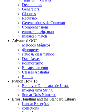
*args & **kwargs
Decoradores
Generators
Closures
Recursão
Gerenciadores de Contexto
Comprehensions
enumerate, zip, map
Instrução match
Advanced OOP
Métodos Mágicos
@property
static & classmethod
Dataclasses
Polimorfismo
Encapsulamento
Classes Abstratas
Enums
Python How To
Remover Duplicatas de Listas
Inverter uma String
Somar Dois Números
Error Handling and the Standard Library
Lançar Exceções
collections