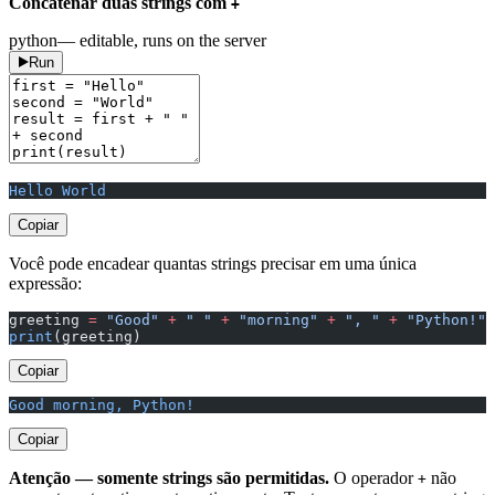
Concatenar duas strings com
+
python
— editable, runs on the server
Run
Hello World
Copiar
Você pode encadear quantas strings precisar em uma única
expressão:
greeting 
=
 "Good"
 +
 " "
 +
 "morning"
 +
 ", "
 +
 "Python!"
print
(greeting)
Copiar
Good morning, Python!
Copiar
Atenção — somente strings são permitidas.
O operador
não
+