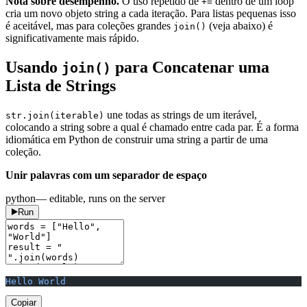
Nota sobre desempenho.
O uso repetido de
dentro de um loop
+=
cria um novo objeto string a cada iteração. Para listas pequenas isso
é aceitável, mas para coleções grandes
(veja abaixo) é
join()
significativamente mais rápido.
Usando
para Concatenar uma
join()
Lista de Strings
une todas as strings de um iterável,
str.join(iterable)
colocando a string sobre a qual é chamado entre cada par. É a forma
idiomática em Python de construir uma string a partir de uma
coleção.
Unir palavras com um separador de espaço
python
— editable, runs on the server
Run
Hello World
Copiar