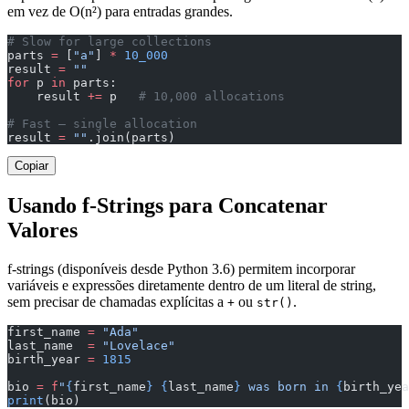
em vez de O(n²) para entradas grandes.
# Slow for large collections
parts 
=
 [
"a"
] 
*
 10_000
result 
=
 ""
for
 p 
in
 parts:
    result 
+=
 p   
# 10,000 allocations
# Fast — single allocation
result 
=
 ""
.join(parts)
Copiar
Usando f-Strings para Concatenar
Valores
f-strings (disponíveis desde Python 3.6) permitem incorporar
variáveis e expressões diretamente dentro de um literal de string,
sem precisar de chamadas explícitas a
ou
.
+
str()
first_name 
=
 "Ada"
last_name  
=
 "Lovelace"
birth_year 
=
 1815
bio 
=
 f
"
{
first_name
}
 {
last_name
}
 was born in 
{
birth_yea
print
(bio)