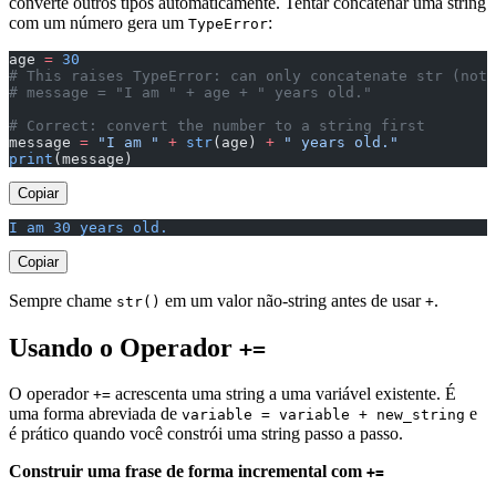
converte outros tipos automaticamente. Tentar concatenar uma string
com um número gera um
:
TypeError
age 
=
 30
# This raises TypeError: can only concatenate str (not 
# message = "I am " + age + " years old."
# Correct: convert the number to a string first
message 
=
 "I am "
 +
 str
(age) 
+
 " years old."
print
(message)
Copiar
I am 30 years old.
Copiar
Sempre chame
em um valor não-string antes de usar
.
str()
+
Usando o Operador
+=
O operador
acrescenta uma string a uma variável existente. É
+=
uma forma abreviada de
e
variable = variable + new_string
é prático quando você constrói uma string passo a passo.
Construir uma frase de forma incremental com
+=