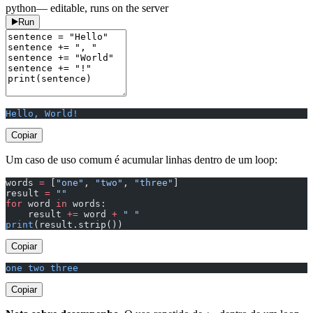
python
— editable, runs on the server
Run
Hello, World!
Copiar
Um caso de uso comum é acumular linhas dentro de um loop:
words 
=
 [
"one"
, 
"two"
, 
"three"
]
result 
=
 ""
for
 word 
in
 words:
    result 
+=
 word 
+
 " "
print
(result.strip())
Copiar
one two three
Copiar