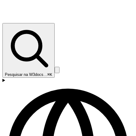
Pesquisar na W3docs…
⌘K