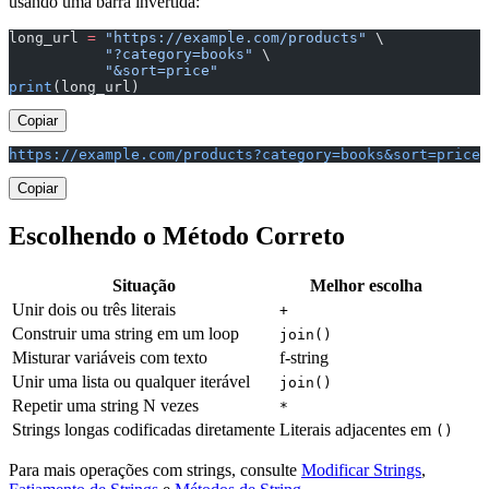
usando uma barra invertida:
long_url 
=
 "https://example.com/products"
 \
           "?category=books"
 \
           "&sort=price"
print
(long_url)
Copiar
https://example.com/products?category=books&sort=price
Copiar
Escolhendo o Método Correto
Situação
Melhor escolha
Unir dois ou três literais
+
Construir uma string em um loop
join()
Misturar variáveis com texto
f-string
Unir uma lista ou qualquer iterável
join()
Repetir uma string N vezes
*
Strings longas codificadas diretamente
Literais adjacentes em
()
Para mais operações com strings, consulte
Modificar Strings
,