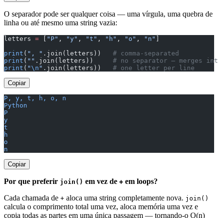
O separador pode ser qualquer coisa — uma vírgula, uma quebra de
linha ou até mesmo uma string vazia:
letters 
=
 [
"P"
, 
"y"
, 
"t"
, 
"h"
, 
"o"
, 
"n"
]
print
(
", "
.join(letters))   
# comma-separated
print
(
""
.join(letters))     
# no separator — merges int
print
(
"
\n
"
.join(letters))   
# one letter per line
Copiar
P, y, t, h, o, n
Python
P
y
t
h
o
n
Copiar
Por que preferir
em vez de
em loops?
join()
+
Cada chamada de
aloca uma string completamente nova.
+
join()
calcula o comprimento total uma vez, aloca memória uma vez e
copia todas as partes em uma única passagem — tornando-o O(n)