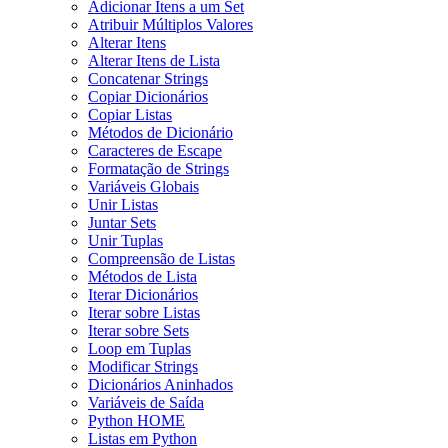
Adicionar Itens a um Set
Atribuir Múltiplos Valores
Alterar Itens
Alterar Itens de Lista
Concatenar Strings
Copiar Dicionários
Copiar Listas
Métodos de Dicionário
Caracteres de Escape
Formatação de Strings
Variáveis Globais
Unir Listas
Juntar Sets
Unir Tuplas
Compreensão de Listas
Métodos de Lista
Iterar Dicionários
Iterar sobre Listas
Iterar sobre Sets
Loop em Tuplas
Modificar Strings
Dicionários Aninhados
Variáveis de Saída
Python HOME
Listas em Python