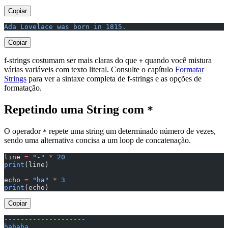
Copiar
Ada Lovelace was born in 1815.
Copiar
f-strings costumam ser mais claras do que
quando você mistura
+
várias variáveis com texto literal. Consulte o capítulo
Formatar
Strings
para ver a sintaxe completa de f-strings e as opções de
formatação.
Repetindo uma String com
*
O operador
repete uma string um determinado número de vezes,
*
sendo uma alternativa concisa a um loop de concatenação.
line 
=
 "-"
 *
 20
print
(line)
echo 
=
 "ha"
 *
 3
print
(echo)
Copiar
--------------------
hahaha