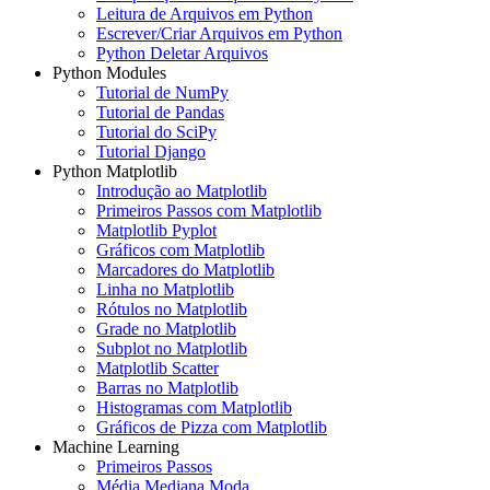
Leitura de Arquivos em Python
Escrever/Criar Arquivos em Python
Python Deletar Arquivos
Python Modules
Tutorial de NumPy
Tutorial de Pandas
Tutorial do SciPy
Tutorial Django
Python Matplotlib
Introdução ao Matplotlib
Primeiros Passos com Matplotlib
Matplotlib Pyplot
Gráficos com Matplotlib
Marcadores do Matplotlib
Linha no Matplotlib
Rótulos no Matplotlib
Grade no Matplotlib
Subplot no Matplotlib
Matplotlib Scatter
Barras no Matplotlib
Histogramas com Matplotlib
Gráficos de Pizza com Matplotlib
Machine Learning
Primeiros Passos
Média Mediana Moda