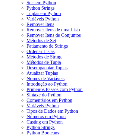
Sets em Python
Python Strings
Tuplas em Python
Variáveis Python
Remover Itens
Remover Itens de uma Lista
Remover Itens de Conjuntos
Métodos de Set
Fatiamento de Strings
Ordenar Listas
Métodos de String
Métodos de Tupla
Desempacotar Tuplas
Atualizar Tuplas
Nomes de Variáveis
Introdução ao Python
Primeiros Passos com Python
Sintaxe do Python
Comentários em Python
Variáveis Python
Tipos de Dados em Python
Números em Python
Casting em Python
Python Strings
Python Booleans