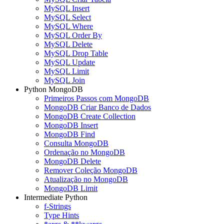
MySQL Insert
MySQL Select
MySQL Where
MySQL Order By
MySQL Delete
MySQL Drop Table
MySQL Update
MySQL Limit
MySQL Join
Python MongoDB
Primeiros Passos com MongoDB
MongoDB Criar Banco de Dados
MongoDB Create Collection
MongoDB Insert
MongoDB Find
Consulta MongoDB
Ordenação no MongoDB
MongoDB Delete
Remover Coleção MongoDB
Atualização no MongoDB
MongoDB Limit
Intermediate Python
f-Strings
Type Hints