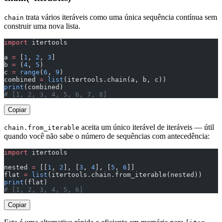
trata vários iteráveis como uma única sequência contínua sem
chain
construir uma nova lista.
import
 itertools
a 
=
 [
1
, 
2
, 
3
]
b 
=
 (
4
, 
5
)
c 
=
 range
(
6
, 
9
)
combined 
=
 list
(itertools.chain(a, b, c))
print
(combined)
# [1, 2, 3, 4, 5, 6, 7, 8]
Copiar
aceita um único iterável de iteráveis — útil
chain.from_iterable
quando você não sabe o número de sequências com antecedência:
import
 itertools
nested 
=
 [[
1
, 
2
], [
3
, 
4
], [
5
, 
6
]]
flat 
=
 list
(itertools.chain.from_iterable(nested))
print
(flat)
# [1, 2, 3, 4, 5, 6]
Copiar