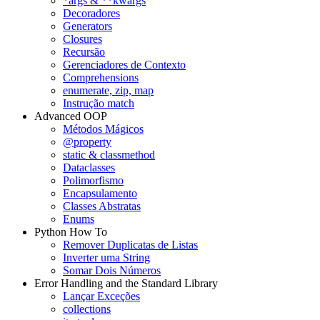
*args & **kwargs
Decoradores
Generators
Closures
Recursão
Gerenciadores de Contexto
Comprehensions
enumerate, zip, map
Instrução match
Advanced OOP
Métodos Mágicos
@property
static & classmethod
Dataclasses
Polimorfismo
Encapsulamento
Classes Abstratas
Enums
Python How To
Remover Duplicatas de Listas
Inverter uma String
Somar Dois Números
Error Handling and the Standard Library
Lançar Exceções
collections