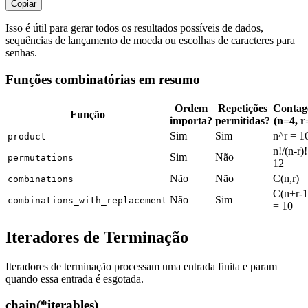
Copiar
Isso é útil para gerar todos os resultados possíveis de dados,
sequências de lançamento de moeda ou escolhas de caracteres para
senhas.
Funções combinatórias em resumo
Ordem
Repetições
Conta
Função
importa?
permitidas?
(n=4, r
Sim
Sim
n^r = 1
product
n!/(n-r)
Sim
Não
permutations
12
Não
Não
C(n,r) =
combinations
C(n+r-1
Não
Sim
combinations_with_replacement
= 10
Iteradores de Terminação
Iteradores de terminação processam uma entrada finita e param
quando essa entrada é esgotada.
chain(*iterables)