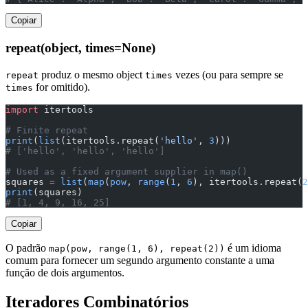
Copiar
repeat(object, times=None)
produz o mesmo object
vezes (ou para sempre se
repeat
times
for omitido).
times
import
 itertools
# Finite repeat
print
(
list
(itertools.repeat(
'hello'
, 
3
)))
# ['hello', 'hello', 'hello']
# Used as a fixed argument supplier in map()
squares 
=
 list
(
map
(
pow
, 
range
(
1
, 
6
), itertools.repeat(
2
print
(squares)
# [1, 4, 9, 16, 25]
Copiar
O padrão
é um idioma
map(pow, range(1, 6), repeat(2))
comum para fornecer um segundo argumento constante a uma
função de dois argumentos.
Iteradores Combinatórios