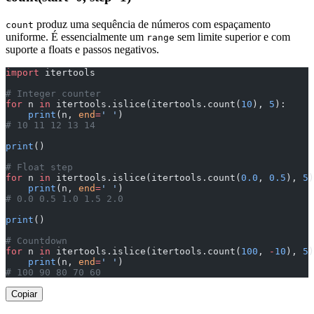
produz uma sequência de números com espaçamento
count
uniforme. É essencialmente um
sem limite superior e com
range
suporte a floats e passos negativos.
import
 itertools
# Integer counter
for
 n 
in
 itertools.islice(itertools.count(
10
), 
5
):
    print
(n, 
end
=
' '
)
# 10 11 12 13 14
print
()
# Float step
for
 n 
in
 itertools.islice(itertools.count(
0.0
, 
0.5
), 
5
)
    print
(n, 
end
=
' '
)
# 0.0 0.5 1.0 1.5 2.0
print
()
# Countdown
for
 n 
in
 itertools.islice(itertools.count(
100
, 
-
10
), 
5
)
    print
(n, 
end
=
' '
)
# 100 90 80 70 60
Copiar