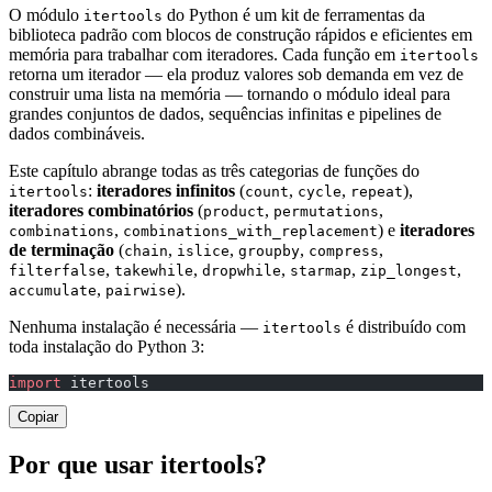
O módulo
do Python é um kit de ferramentas da
itertools
biblioteca padrão com blocos de construção rápidos e eficientes em
memória para trabalhar com iteradores. Cada função em
itertools
retorna um iterador — ela produz valores sob demanda em vez de
construir uma lista na memória — tornando o módulo ideal para
grandes conjuntos de dados, sequências infinitas e pipelines de
dados combináveis.
Este capítulo abrange todas as três categorias de funções do
:
iteradores infinitos
(
,
,
),
itertools
count
cycle
repeat
iteradores combinatórios
(
,
,
product
permutations
,
) e
iteradores
combinations
combinations_with_replacement
de terminação
(
,
,
,
,
chain
islice
groupby
compress
,
,
,
,
,
filterfalse
takewhile
dropwhile
starmap
zip_longest
,
).
accumulate
pairwise
Nenhuma instalação é necessária —
é distribuído com
itertools
toda instalação do Python 3:
import
 itertools
Copiar
Por que usar itertools?