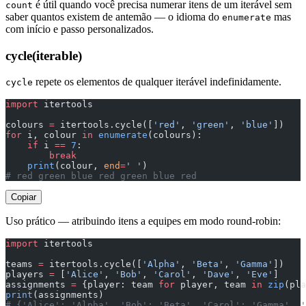
é útil quando você precisa numerar itens de um iterável sem
count
saber quantos existem de antemão — o idioma do
mas
enumerate
com início e passo personalizados.
cycle(iterable)
repete os elementos de qualquer iterável indefinidamente.
cycle
import
 itertools
colours 
=
 itertools.cycle([
'red'
, 
'green'
, 
'blue'
])
for
 i, colour 
in
 enumerate
(colours):
    if
 i 
==
 7
:
        break
    print
(colour, 
end
=
' '
)
# red green blue red green blue red
Copiar
Uso prático — atribuindo itens a equipes em modo round-robin:
import
 itertools
teams 
=
 itertools.cycle([
'Alpha'
, 
'Beta'
, 
'Gamma'
])
players 
=
 [
'Alice'
, 
'Bob'
, 
'Carol'
, 
'Dave'
, 
'Eve'
]
assignments 
=
 {player: team 
for
 player, team 
in
 zip
(pla
print
(assignments)
# {'Alice': 'Alpha', 'Bob': 'Beta', 'Carol': 'Gamma', '