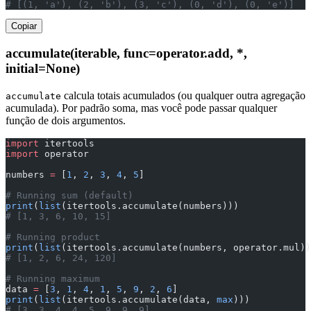
# [(1, 'a'), (2, 'b'), (3, 'c'), (0, 'd'), (0, 'e')]
Copiar
accumulate(iterable, func=operator.add, *,
initial=None)
calcula totais acumulados (ou qualquer outra agregação
accumulate
acumulada). Por padrão soma, mas você pode passar qualquer
função de dois argumentos.
import
 itertools
import
 operator
numbers 
=
 [
1
, 
2
, 
3
, 
4
, 
5
]
# Running sum (default)
print
(
list
(itertools.accumulate(numbers)))
# [1, 3, 6, 10, 15]
# Running product
print
(
list
(itertools.accumulate(numbers, operator.mul))
# [1, 2, 6, 24, 120]
# Running maximum
data 
=
 [
3
, 
1
, 
4
, 
1
, 
5
, 
9
, 
2
, 
6
]
print
(
list
(itertools.accumulate(data, 
max
)))
# [3, 3, 4, 4, 5, 9, 9, 9]