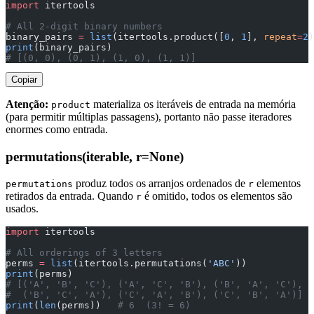
import
 itertools
# All 2-digit binary numbers
binary_pairs 
=
 list
(itertools.product([
0
, 
1
], 
repeat
=
2
)
print
(binary_pairs)
# [(0, 0), (0, 1), (1, 0), (1, 1)]
Copiar
Atenção:
materializa os iteráveis de entrada na memória
product
(para permitir múltiplas passagens), portanto não passe iteradores
enormes como entrada.
permutations(iterable, r=None)
produz todos os arranjos ordenados de
elementos
permutations
r
retirados da entrada. Quando
é omitido, todos os elementos são
r
usados.
import
 itertools
# All orderings of 3 letters
perms 
=
 list
(itertools.permutations(
'ABC'
))
print
(perms)
# [('A', 'B', 'C'), ('A', 'C', 'B'), ('B', 'A', 'C'),
#  ('B', 'C', 'A'), ('C', 'A', 'B'), ('C', 'B', 'A')]
print
(
len
(perms))   
# 6  (3! = 6)