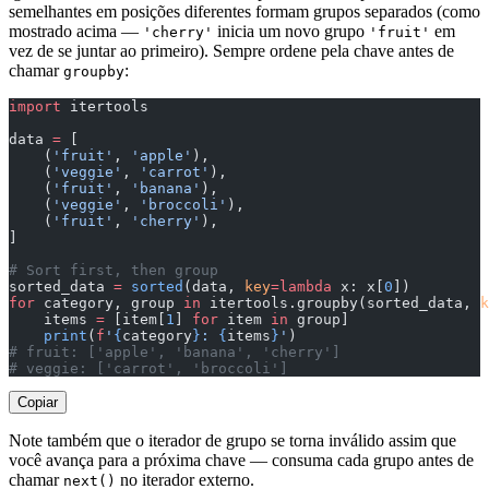
semelhantes em posições diferentes formam grupos separados (como
mostrado acima —
inicia um novo grupo
em
'cherry'
'fruit'
vez de se juntar ao primeiro). Sempre ordene pela chave antes de
chamar
:
groupby
import
 itertools
data 
=
 [
    (
'fruit'
, 
'apple'
),
    (
'veggie'
, 
'carrot'
),
    (
'fruit'
, 
'banana'
),
    (
'veggie'
, 
'broccoli'
),
    (
'fruit'
, 
'cherry'
),
]
# Sort first, then group
sorted_data 
=
 sorted
(data, 
key
=lambda
 x: x[
0
])
for
 category, group 
in
 itertools.groupby(sorted_data, 
k
    items 
=
 [item[
1
] 
for
 item 
in
 group]
    print
(
f
'
{
category
}
: 
{
items
}
'
)
# fruit: ['apple', 'banana', 'cherry']
# veggie: ['carrot', 'broccoli']
Copiar
Note também que o iterador de grupo se torna inválido assim que
você avança para a próxima chave — consuma cada grupo antes de
chamar
no iterador externo.
next()