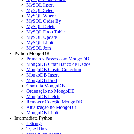
MySQL Insert
MySQL Select
MySQL Where
MySQL Order By
MySQL Delete
MySQL Drop Table
MySQL Update
MySQL Limit
MySQL Join
Python MongoDB
Primeiros Passos com MongoDB
MongoDB Criar Banco de Dados
MongoDB Create Collection
MongoDB Insert
MongoDB Find
Consulta MongoDB
Ordenação no MongoDB
MongoDB Delete
Remover Coleção MongoDB
Atualização no MongoDB
MongoDB Limit
Intermediate Python
f-Strings
Type Hints