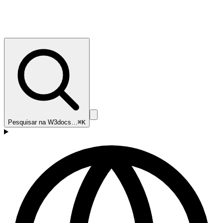
Pesquisar na W3docs…
⌘K