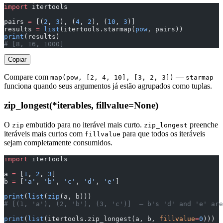
import
 itertools
pairs 
=
 [(
2
, 
3
), (
4
, 
2
), (
10
, 
3
)]
results 
=
 list
(itertools.starmap(
pow
, pairs))
print
(results)
# [8, 16, 1000]
Copiar
Compare com
—
map(pow, [2, 4, 10], [3, 2, 3])
starmap
funciona quando seus argumentos já estão agrupados como tuplas.
zip_longest(*iterables, fillvalue=None)
O
embutido para no iterável mais curto.
preenche
zip
zip_longest
iteráveis mais curtos com
para que todos os iteráveis
fillvalue
sejam completamente consumidos.
import
 itertools
a 
=
 [
1
, 
2
, 
3
]
b 
=
 [
'a'
, 
'b'
, 
'c'
, 
'd'
, 
'e'
]
print
(
list
(
zip
(a, b)))
# [(1, 'a'), (2, 'b'), (3, 'c')]  — b's 'd' and 'e' are
print
(
list
(itertools.zip_longest(a, b, 
fillvalue
=
0
)))