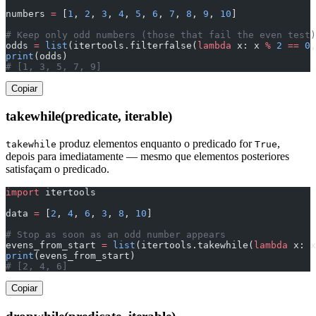
numbers 
=
 [
1
, 
2
, 
3
, 
4
, 
5
, 
6
, 
7
, 
8
, 
9
, 
10
]
# Keep only odd numbers (those that fail the even test)
odds 
=
 list
(itertools.filterfalse(
lambda
 x: x 
%
 2
 ==
 0
,
print
(odds)
# [1, 3, 5, 7, 9]
Copiar
takewhile(predicate, iterable)
produz elementos enquanto o predicado for
,
takewhile
True
depois para imediatamente — mesmo que elementos posteriores
satisfaçam o predicado.
import
 itertools
data 
=
 [
2
, 
4
, 
6
, 
3
, 
8
, 
10
]
# Stop as soon as an odd number appears
evens_from_start 
=
 list
(itertools.takewhile(
lambda
 x: x
print
(evens_from_start)
# [2, 4, 6]
Copiar