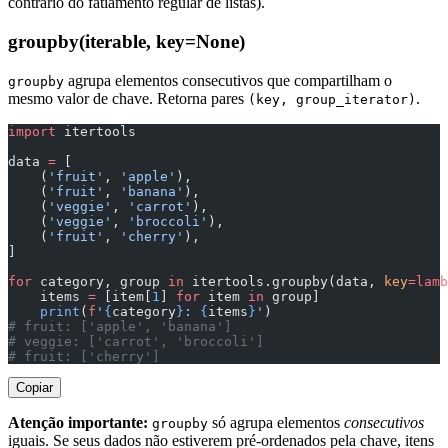
contrário do fatiamento regular de listas).
groupby(iterable, key=None)
agrupa elementos consecutivos que compartilham o
groupby
mesmo valor de chave. Retorna pares
.
(key, group_iterator)
import
 itertools
data 
=
 [
    (
'fruit'
, 
'apple'
),
    (
'fruit'
, 
'banana'
),
    (
'veggie'
, 
'carrot'
),
    (
'veggie'
, 
'broccoli'
),
    (
'fruit'
, 
'cherry'
),
]
for
 category, group 
in
 itertools.groupby(data, 
key
=lamb
    items 
=
 [item[
1
] 
for
 item 
in
 group]
    print
(
f
'
{
category
}
: 
{
items
}
'
)
# fruit: ['apple', 'banana']
# veggie: ['carrot', 'broccoli']
# fruit: ['cherry']
Copiar
Atenção importante:
só agrupa elementos
consecutivos
groupby
iguais. Se seus dados não estiverem pré-ordenados pela chave, itens