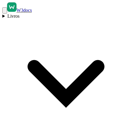
W3docs
Livros