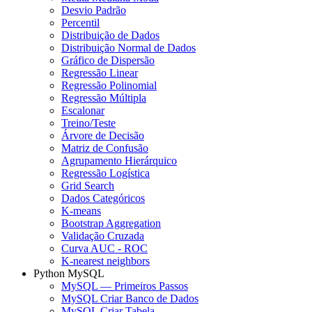
Desvio Padrão
Percentil
Distribuição de Dados
Distribuição Normal de Dados
Gráfico de Dispersão
Regressão Linear
Regressão Polinomial
Regressão Múltipla
Escalonar
Treino/Teste
Árvore de Decisão
Matriz de Confusão
Agrupamento Hierárquico
Regressão Logística
Grid Search
Dados Categóricos
K-means
Bootstrap Aggregation
Validação Cruzada
Curva AUC - ROC
K-nearest neighbors
Python MySQL
MySQL — Primeiros Passos
MySQL Criar Banco de Dados
MySQL Criar Tabela