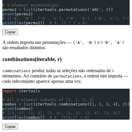
# 2-element permutations
perms2 
=
 list
(itertools.permutations(
'ABC'
, 
2
))
print
(perms2)
# [('A', 'B'), ('A', 'C'), ('B', 'A'), ('B', 'C'), ('C'
print
(
len
(perms2))  
# 6  (3 * 2 = 6)
Copiar
A ordem importa nas permutações —
e
('A', 'B')
('B', 'A')
são resultados distintos.
combinations(iterable, r)
produz todas as seleções não ordenadas de
combinations
r
elementos. Ao contrário de
, a ordem não importa —
permutations
cada subconjunto aparece apenas uma vez.
import
 itertools
# All 2-element subsets of [1, 2, 3, 4]
combos 
=
 list
(itertools.combinations([
1
, 
2
, 
3
, 
4
], 
2
))
print
(combos)
# [(1, 2), (1, 3), (1, 4), (2, 3), (2, 4), (3, 4)]
print
(
len
(combos))  
# 6  (C(4,2) = 6)
Copiar