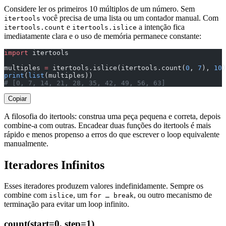
Considere ler os primeiros 10 múltiplos de um número. Sem
você precisa de uma lista ou um contador manual. Com
itertools
e
a intenção fica
itertools.count
itertools.islice
imediatamente clara e o uso de memória permanece constante:
import
 itertools
multiples 
=
 itertools.islice(itertools.count(
0
, 
7
), 
10
)
print
(
list
(multiples))
# [0, 7, 14, 21, 28, 35, 42, 49, 56, 63]
Copiar
A filosofia do itertools: construa uma peça pequena e correta, depois
combine-a com outras. Encadear duas funções do itertools é mais
rápido e menos propenso a erros do que escrever o loop equivalente
manualmente.
Iteradores Infinitos
Esses iteradores produzem valores indefinidamente. Sempre os
combine com
, um
, ou outro mecanismo de
islice
for … break
terminação para evitar um loop infinito.
count(start=0, step=1)