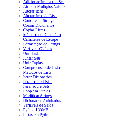
Adicionar Itens a um Set
Atribuir Múltiplos Valores
Alterar Itens
Alterar Itens de Lista
Concatenar Strings
Copiar Dicionários
Copiar Listas
Métodos de Dicionário
Caracteres de Escape
Formatação de Strings
Variáveis Globais
Unir Listas
Juntar Sets
Unir Tuplas
Compreensão de Listas
Métodos de Lista
Iterar Dicionários
Iterar sobre Listas
Iterar sobre Sets
Loop em Tuplas
Modificar Strings
Dicionários Aninhados
Variáveis de Saída
Python HOME
Listas em Python