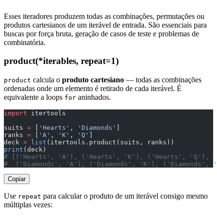
Esses iteradores produzem todas as combinações, permutações ou
produtos cartesianos de um iterável de entrada. São essenciais para
buscas por força bruta, geração de casos de teste e problemas de
combinatória.
product(*iterables, repeat=1)
calcula o
produto cartesiano
— todas as combinações
product
ordenadas onde um elemento é retirado de cada iterável. É
equivalente a loops
aninhados.
for
import
 itertools
suits 
=
 [
'Hearts'
, 
'Diamonds'
]
ranks 
=
 [
'A'
, 
'K'
, 
'Q'
]
deck 
=
 list
(itertools.product(suits, ranks))
print
(deck)
# [('Hearts', 'A'), ('Hearts', 'K'), ('Hearts', 'Q'),
#  ('Diamonds', 'A'), ('Diamonds', 'K'), ('Diamonds', '
Copiar
Use
para calcular o produto de um iterável consigo mesmo
repeat
múltiplas vezes: