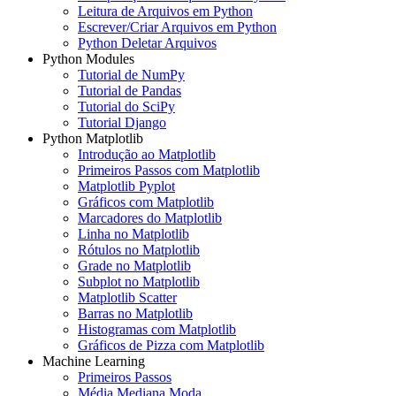
Leitura de Arquivos em Python
Escrever/Criar Arquivos em Python
Python Deletar Arquivos
Python Modules
Tutorial de NumPy
Tutorial de Pandas
Tutorial do SciPy
Tutorial Django
Python Matplotlib
Introdução ao Matplotlib
Primeiros Passos com Matplotlib
Matplotlib Pyplot
Gráficos com Matplotlib
Marcadores do Matplotlib
Linha no Matplotlib
Rótulos no Matplotlib
Grade no Matplotlib
Subplot no Matplotlib
Matplotlib Scatter
Barras no Matplotlib
Histogramas com Matplotlib
Gráficos de Pizza com Matplotlib
Machine Learning
Primeiros Passos
Média Mediana Moda