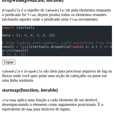
dropwhile(predicate, iterable)
é o espelho de
: ele pula elementos enquanto
dropwhile
takewhile
o predicado for
, depois produz todos os elementos restantes
True
(incluindo aqueles onde o predicado seria
novamente).
True
import
 itertools
data 
=
 [
2
, 
4
, 
6
, 
3
, 
8
, 
10
]
# Drop leading even numbers, yield everything from the 
result 
=
 list
(itertools.dropwhile(
lambda
 x: x 
%
 2
 ==
 0
,
print
(result)
# [3, 8, 10]
Copiar
e
são úteis para processar arquivos de log ou
takewhile
dropwhile
fluxos onde você quer pular uma seção de cabeçalho ou parar em
uma linha sentinela.
starmap(function, iterable)
aplica uma função a cada elemento de um iterável,
starmap
desempacotando o elemento como argumentos posicionais. É o
equivalente de
para iteráveis de tuplas.
map