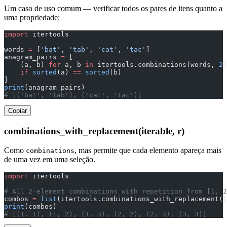
Um caso de uso comum — verificar todos os pares de itens quanto a
uma propriedade:
import
 itertools
words 
=
 [
'bat'
, 
'tab'
, 
'cat'
, 
'tac'
]
anagram_pairs 
=
 [
    (a, b) 
for
 a, b 
in
 itertools.combinations(words, 
2
)
    if
 sorted
(a) 
==
 sorted
(b)
]
print
(anagram_pairs)
# [('bat', 'tab'), ('cat', 'tac')]
Copiar
combinations_with_replacement(iterable, r)
Como
, mas permite que cada elemento apareça mais
combinations
de uma vez em uma seleção.
import
 itertools
# All 2-element combinations with repetition from [1, 2
combos 
=
 list
(itertools.combinations_with_replacement([
print
(combos)
# [(1, 1), (1, 2), (1, 3), (2, 2), (2, 3), (3, 3)]