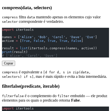
compress(data, selectors)
filtra
mantendo apenas os elementos cujo valor
compress
data
correspondente é verdadeiro.
selector
import
 itertools
names 
=
 [
'Alice'
, 
'Bob'
, 
'Carol'
, 
'Dave'
, 
'Eve'
]
active 
=
 [
True
, 
False
, 
True
, 
True
, 
False
]
result 
=
 list
(itertools.compress(names, active))
print
(result)
# ['Alice', 'Carol', 'Dave']
Copiar
é equivalente a
compress
[d for d, s in zip(data,
, mas é mais rápido e evita a lista intermediária.
selectors) if s]
filterfalse(predicate, iterable)
é o complemento do
embutido — ele produz
filterfalse
filter
elementos para os quais o predicado retorna
False
.
import
 itertools