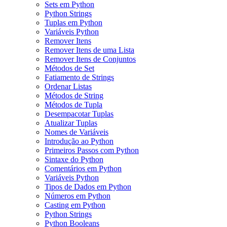
Sets em Python
Python Strings
Tuplas em Python
Variáveis Python
Remover Itens
Remover Itens de uma Lista
Remover Itens de Conjuntos
Métodos de Set
Fatiamento de Strings
Ordenar Listas
Métodos de String
Métodos de Tupla
Desempacotar Tuplas
Atualizar Tuplas
Nomes de Variáveis
Introdução ao Python
Primeiros Passos com Python
Sintaxe do Python
Comentários em Python
Variáveis Python
Tipos de Dados em Python
Números em Python
Casting em Python
Python Strings
Python Booleans