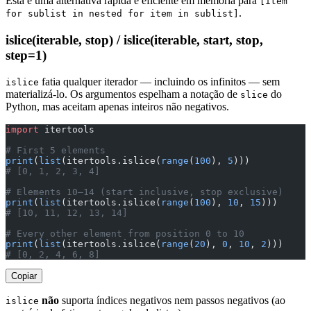
Esta é uma alternativa rápida e eficiente em memória para
[item
.
for sublist in nested for item in sublist]
islice(iterable, stop) / islice(iterable, start, stop,
step=1)
fatia qualquer iterador — incluindo os infinitos — sem
islice
materializá-lo. Os argumentos espelham a notação de
do
slice
Python, mas aceitam apenas inteiros não negativos.
import
 itertools
# First 5 elements
print
(
list
(itertools.islice(
range
(
100
), 
5
)))
# [0, 1, 2, 3, 4]
# Elements 10–14 (start inclusive, stop exclusive)
print
(
list
(itertools.islice(
range
(
100
), 
10
, 
15
)))
# [10, 11, 12, 13, 14]
# Every other element from position 0 to 10
print
(
list
(itertools.islice(
range
(
20
), 
0
, 
10
, 
2
)))
# [0, 2, 4, 6, 8]
Copiar
não
suporta índices negativos nem passos negativos (ao
islice