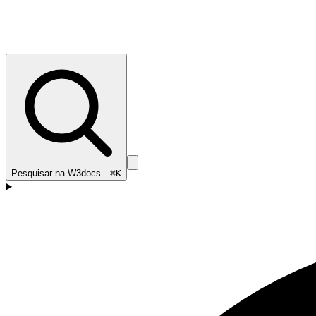
Pesquisar na W3docs…
⌘K