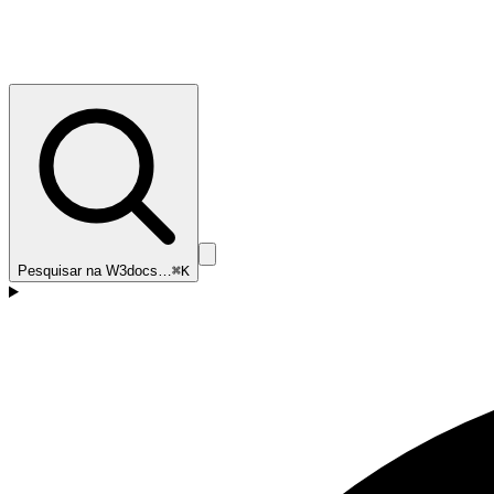
Pesquisar na W3docs…
⌘K