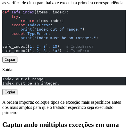
as verifica de cima para baixo e executa a primeira correspondência.
def
 safe_index
(items, index):
    try
:
        return
 items[index]
    except
 IndexError
:
        print
(
"Index out of range."
)
    except
 TypeError
:
        print
(
"Index must be an integer."
)
safe_index([
1
, 
2
, 
3
], 
10
)   
# IndexError
safe_index([
1
, 
2
, 
3
], 
"a"
)  
# TypeError
Copiar
Saída:
Index out of range.
Index must be an integer.
Copiar
A ordem importa: coloque tipos de exceção mais específicos antes
dos mais amplos para que o tratador específico seja executado
primeiro.
Capturando múltiplas exceções em uma