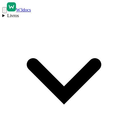
W3docs
Livros