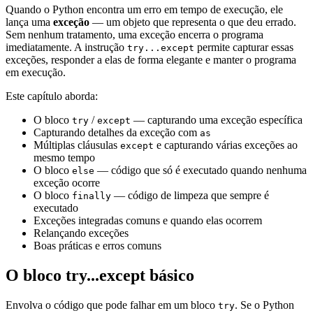
Quando o Python encontra um erro em tempo de execução, ele
lança uma
exceção
— um objeto que representa o que deu errado.
Sem nenhum tratamento, uma exceção encerra o programa
imediatamente. A instrução
permite capturar essas
try...except
exceções, responder a elas de forma elegante e manter o programa
em execução.
Este capítulo aborda:
O bloco
/
— capturando uma exceção específica
try
except
Capturando detalhes da exceção com
as
Múltiplas cláusulas
e capturando várias exceções ao
except
mesmo tempo
O bloco
— código que só é executado quando nenhuma
else
exceção ocorre
O bloco
— código de limpeza que sempre é
finally
executado
Exceções integradas comuns e quando elas ocorrem
Relançando exceções
Boas práticas e erros comuns
O bloco try...except básico
Envolva o código que pode falhar em um bloco
. Se o Python
try