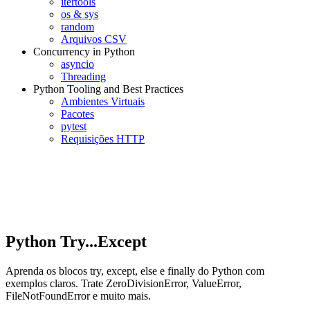
itertools
os & sys
random
Arquivos CSV
Concurrency in Python
asyncio
Threading
Python Tooling and Best Practices
Ambientes Virtuais
Pacotes
pytest
Requisições HTTP
Python Try...Except
Aprenda os blocos try, except, else e finally do Python com
exemplos claros. Trate ZeroDivisionError, ValueError,
FileNotFoundError e muito mais.