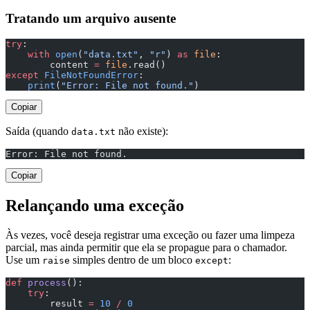
Tratando um arquivo ausente
try
:
    with
 open
(
"data.txt"
, 
"r"
) 
as
 file
:
        content 
=
 file
.read()
except
 FileNotFoundError
:
    print
(
"Error: File not found."
)
Copiar
Saída (quando
não existe):
data.txt
Error: File not found.
Copiar
Relançando uma exceção
Às vezes, você deseja registrar uma exceção ou fazer uma limpeza
parcial, mas ainda permitir que ela se propague para o chamador.
Use um
simples dentro de um bloco
:
raise
except
def
 process
():
    try
:
        result 
=
 10
 /
 0