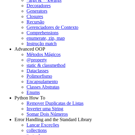
*args & **kwargs
Decoradores
Generators
Closures
Recursão
Gerenciadores de Contexto
Comprehensions
enumerate, zip, map
Instrução match
Advanced OOP
Métodos Mágicos
@property
static & classmethod
Dataclasses
Polimorfismo
Encapsulamento
Classes Abstratas
Enums
Python How To
Remover Duplicatas de Listas
Inverter uma String
Somar Dois Números
Error Handling and the Standard Library
Lançar Exceções
collections