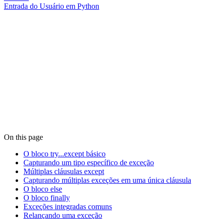
Entrada do Usuário em Python
On this page
O bloco try...except básico
Capturando um tipo específico de exceção
Múltiplas cláusulas except
Capturando múltiplas exceções em uma única cláusula
O bloco else
O bloco finally
Exceções integradas comuns
Relançando uma exceção