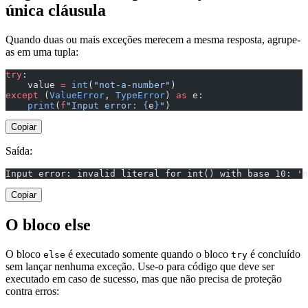
única cláusula
Quando duas ou mais exceções merecem a mesma resposta, agrupe-
as em uma tupla:
try
:
    value 
=
 int
(
"not-a-number"
)
except
 (
ValueError
, 
TypeError
) 
as
 e:
    print
(
f
"Input error: 
{
e
}
"
)
Copiar
Saída:
Input error: invalid literal for int() with base 10: 'n
Copiar
O bloco else
O bloco
é executado somente quando o bloco
é concluído
else
try
sem lançar nenhuma exceção. Use-o para código que deve ser
executado em caso de sucesso, mas que não precisa de proteção
contra erros: