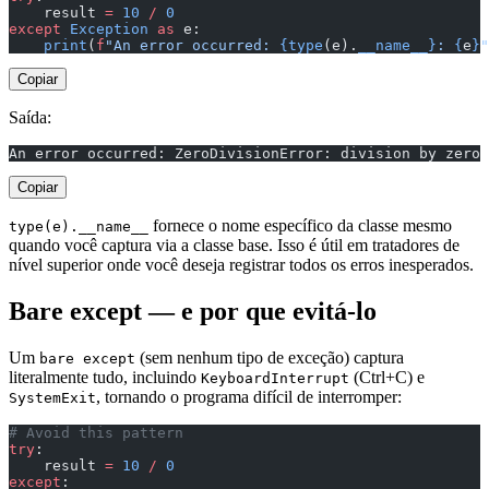
    result 
=
 10
 /
 0
except
 Exception
 as
 e:
    print
(
f
"An error occurred: 
{type
(e).
__name__}
: 
{
e
}
"
Copiar
Saída:
An error occurred: ZeroDivisionError: division by zero
Copiar
fornece o nome específico da classe mesmo
type(e).__name__
quando você captura via a classe base. Isso é útil em tratadores de
nível superior onde você deseja registrar todos os erros inesperados.
Bare except — e por que evitá-lo
Um
(sem nenhum tipo de exceção) captura
bare except
literalmente tudo, incluindo
(Ctrl+C) e
KeyboardInterrupt
, tornando o programa difícil de interromper:
SystemExit
# Avoid this pattern
try
:
    result 
=
 10
 /
 0
except
: