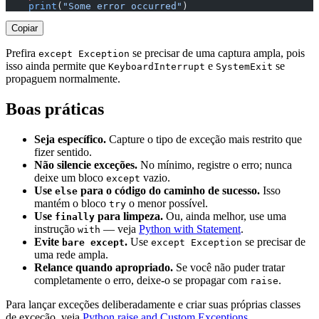
    print
(
"Some error occurred"
)
Copiar
Prefira
se precisar de uma captura ampla, pois
except Exception
isso ainda permite que
e
se
KeyboardInterrupt
SystemExit
propaguem normalmente.
Boas práticas
Seja específico.
Capture o tipo de exceção mais restrito que
fizer sentido.
Não silencie exceções.
No mínimo, registre o erro; nunca
deixe um bloco
vazio.
except
Use
para o código do caminho de sucesso.
Isso
else
mantém o bloco
o menor possível.
try
Use
para limpeza.
Ou, ainda melhor, use uma
finally
instrução
— veja
Python with Statement
.
with
Evite
.
Use
se precisar de
bare except
except Exception
uma rede ampla.
Relance quando apropriado.
Se você não puder tratar
completamente o erro, deixe-o se propagar com
.
raise
Para lançar exceções deliberadamente e criar suas próprias classes
de exceção, veja
Python raise and Custom Exceptions
.