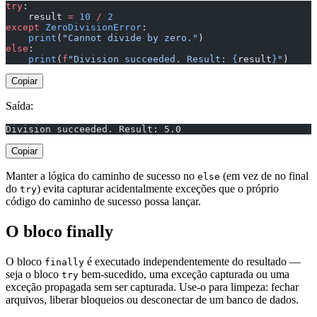
try
:
    result 
=
 10
 /
 2
except
 ZeroDivisionError
:
    print
(
"Cannot divide by zero."
)
else
:
    print
(
f
"Division succeeded. Result: 
{
result
}
"
)
Copiar
Saída:
Division succeeded. Result: 5.0
Copiar
Manter a lógica do caminho de sucesso no
(em vez de no final
else
do
) evita capturar acidentalmente exceções que o próprio
try
código do caminho de sucesso possa lançar.
O bloco finally
O bloco
é executado independentemente do resultado —
finally
seja o bloco
bem-sucedido, uma exceção capturada ou uma
try
exceção propagada sem ser capturada. Use-o para limpeza: fechar
arquivos, liberar bloqueios ou desconectar de um banco de dados.