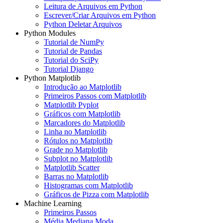
Leitura de Arquivos em Python
Escrever/Criar Arquivos em Python
Python Deletar Arquivos
Python Modules
Tutorial de NumPy
Tutorial de Pandas
Tutorial do SciPy
Tutorial Django
Python Matplotlib
Introdução ao Matplotlib
Primeiros Passos com Matplotlib
Matplotlib Pyplot
Gráficos com Matplotlib
Marcadores do Matplotlib
Linha no Matplotlib
Rótulos no Matplotlib
Grade no Matplotlib
Subplot no Matplotlib
Matplotlib Scatter
Barras no Matplotlib
Histogramas com Matplotlib
Gráficos de Pizza com Matplotlib
Machine Learning
Primeiros Passos
Média Mediana Moda