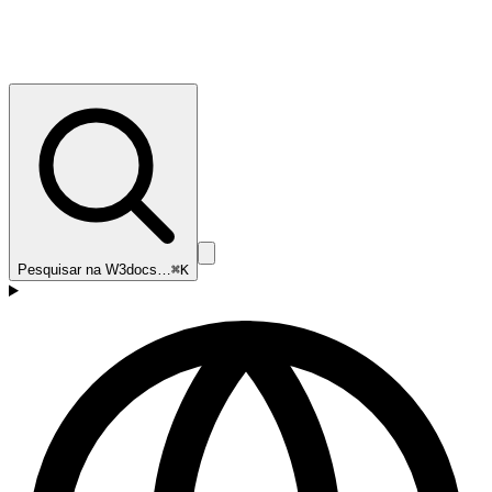
Pesquisar na W3docs…
⌘K