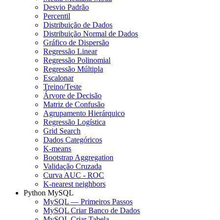
Desvio Padrão
Percentil
Distribuição de Dados
Distribuição Normal de Dados
Gráfico de Dispersão
Regressão Linear
Regressão Polinomial
Regressão Múltipla
Escalonar
Treino/Teste
Árvore de Decisão
Matriz de Confusão
Agrupamento Hierárquico
Regressão Logística
Grid Search
Dados Categóricos
K-means
Bootstrap Aggregation
Validação Cruzada
Curva AUC - ROC
K-nearest neighbors
Python MySQL
MySQL — Primeiros Passos
MySQL Criar Banco de Dados
MySQL Criar Tabela