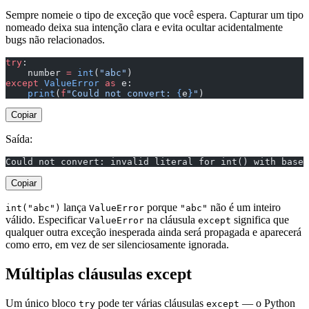
Sempre nomeie o tipo de exceção que você espera. Capturar um tipo
nomeado deixa sua intenção clara e evita ocultar acidentalmente
bugs não relacionados.
try
:
    number 
=
 int
(
"abc"
)
except
 ValueError
 as
 e:
    print
(
f
"Could not convert: 
{
e
}
"
)
Copiar
Saída:
Could not convert: invalid literal for int() with base 
Copiar
lança
porque
não é um inteiro
int("abc")
ValueError
"abc"
válido. Especificar
na cláusula
significa que
ValueError
except
qualquer outra exceção inesperada ainda será propagada e aparecerá
como erro, em vez de ser silenciosamente ignorada.
Múltiplas cláusulas except
Um único bloco
pode ter várias cláusulas
— o Python
try
except