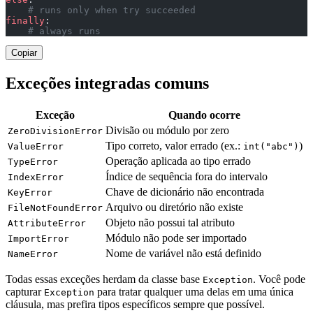
    # runs only when try succeeded
finally
:
    # always runs
Copiar
Exceções integradas comuns
Exceção
Quando ocorre
Divisão ou módulo por zero
ZeroDivisionError
Tipo correto, valor errado (ex.:
)
ValueError
int("abc")
Operação aplicada ao tipo errado
TypeError
Índice de sequência fora do intervalo
IndexError
Chave de dicionário não encontrada
KeyError
Arquivo ou diretório não existe
FileNotFoundError
Objeto não possui tal atributo
AttributeError
Módulo não pode ser importado
ImportError
Nome de variável não está definido
NameError
Todas essas exceções herdam da classe base
. Você pode
Exception
capturar
para tratar qualquer uma delas em uma única
Exception
cláusula, mas prefira tipos específicos sempre que possível.