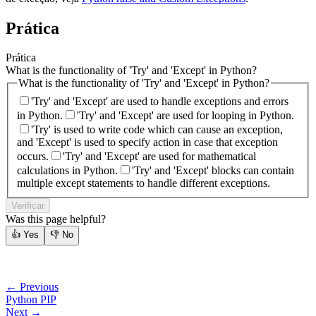
Prática
Prática
What is the functionality of 'Try' and 'Except' in Python?
What is the functionality of 'Try' and 'Except' in Python?
'Try' and 'Except' are used to handle exceptions and errors
in Python.
'Try' and 'Except' are used for looping in Python.
'Try' is used to write code which can cause an exception,
and 'Except' is used to specify action in case that exception
occurs.
'Try' and 'Except' are used for mathematical
calculations in Python.
'Try' and 'Except' blocks can contain
multiple except statements to handle different exceptions.
Verificar
Was this page helpful?
👍
Yes
👎
No
← Previous
Python PIP
Next →