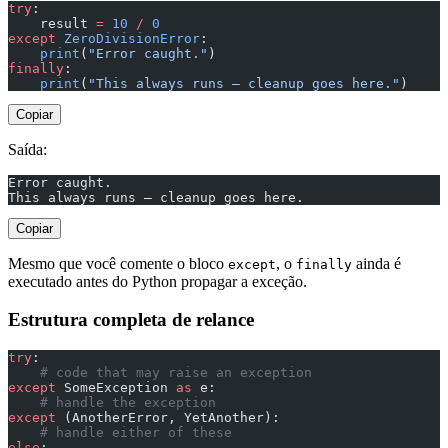
try
:
    result 
=
 10
 /
 0
except
 ZeroDivisionError
:
    print
(
"Error caught."
)
finally
:
    print
(
"This always runs — cleanup goes here."
)
Copiar
Saída:
Error caught.
This always runs — cleanup goes here.
Copiar
Mesmo que você comente o bloco
, o
ainda é
except
finally
executado antes do Python propagar a exceção.
Estrutura completa de relance
try
:
    # code that may raise an exception
except
 SomeException 
as
 e:
    # handle the exception
except
 (AnotherError, YetAnother):
    # handle either of these
else
: