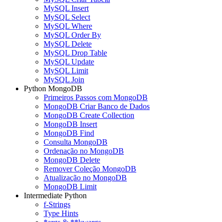
MySQL Insert
MySQL Select
MySQL Where
MySQL Order By
MySQL Delete
MySQL Drop Table
MySQL Update
MySQL Limit
MySQL Join
Python MongoDB
Primeiros Passos com MongoDB
MongoDB Criar Banco de Dados
MongoDB Create Collection
MongoDB Insert
MongoDB Find
Consulta MongoDB
Ordenação no MongoDB
MongoDB Delete
Remover Coleção MongoDB
Atualização no MongoDB
MongoDB Limit
Intermediate Python
f-Strings
Type Hints