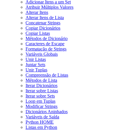
Adicionar Itens a um Set
Atribuir Múltiplos Valores
Alterar Itens
Alterar Itens de Lista
Concatenar Strings
Copiar Dicionários
Copiar Listas
Métodos de Dicionário
Caracteres de Escape
Formatação de Strings
Variáveis Globais
Unir Listas
Juntar Sets
Unir Tuplas
Compreensão de Listas
Métodos de Lista
Iterar Dicionários
Iterar sobre Listas
Iterar sobre Sets
Loop em Tuplas
Modificar Strings
Dicionários Aninhados
Variáveis de Saída
Python HOME
Listas em Python