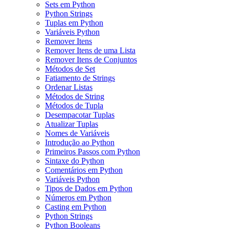
Sets em Python
Python Strings
Tuplas em Python
Variáveis Python
Remover Itens
Remover Itens de uma Lista
Remover Itens de Conjuntos
Métodos de Set
Fatiamento de Strings
Ordenar Listas
Métodos de String
Métodos de Tupla
Desempacotar Tuplas
Atualizar Tuplas
Nomes de Variáveis
Introdução ao Python
Primeiros Passos com Python
Sintaxe do Python
Comentários em Python
Variáveis Python
Tipos de Dados em Python
Números em Python
Casting em Python
Python Strings
Python Booleans