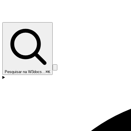
Pesquisar na W3docs…
⌘K