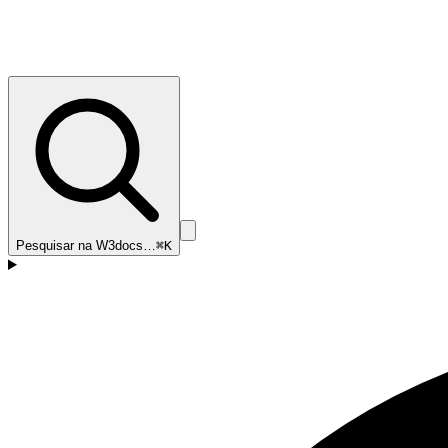
Pesquisar na W3docs…
⌘K