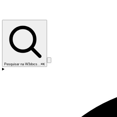
Pesquisar na W3docs…
⌘K