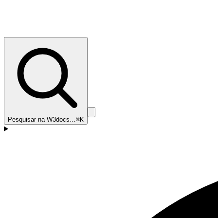
Pesquisar na W3docs…
⌘K