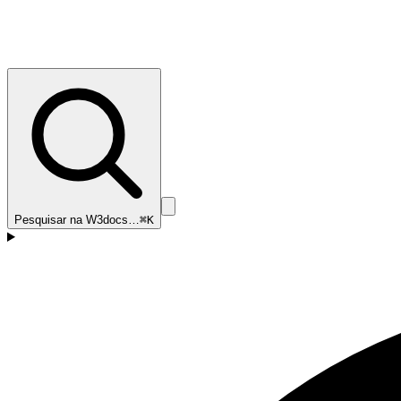
Pesquisar na W3docs…
⌘K