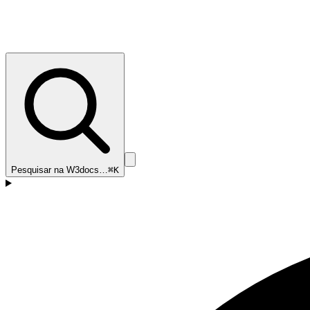
Pesquisar na W3docs…
⌘K